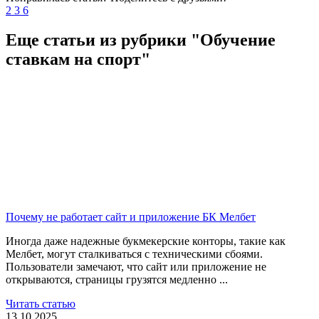
2
3
6
Еще статьи из рубрики "Обучение
ставкам на спорт"
Почему не работает сайт и приложение БК Мелбет
Иногда даже надежные букмекерские конторы, такие как
Мелбет, могут сталкиваться с техническими сбоями.
Пользователи замечают, что сайт или приложение не
открываются, страницы грузятся медленно ...
Читать статью
13.10.2025