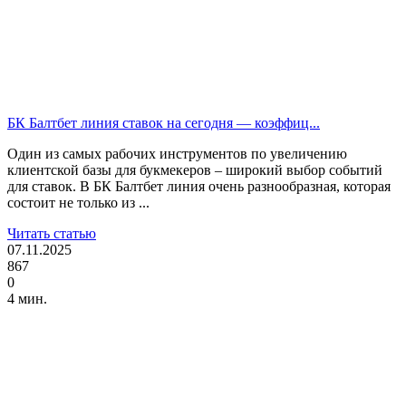
БК Балтбет линия ставок на сегодня — коэффиц...
Один из самых рабочих инструментов по увеличению
клиентской базы для букмекеров – широкий выбор событий
для ставок. В БК Балтбет линия очень разнообразная, которая
состоит не только из ...
Читать статью
07.11.2025
867
0
4 мин.