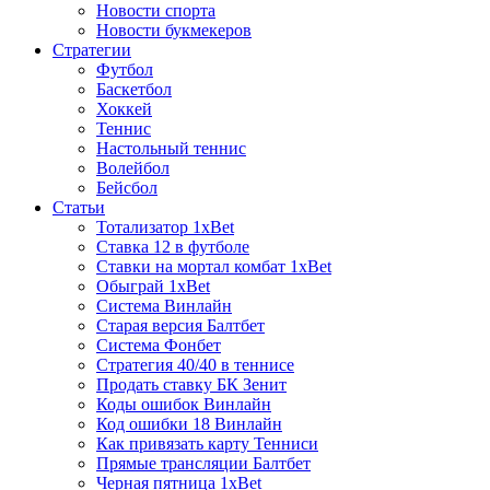
Новости спорта
Новости букмекеров
Стратегии
Футбол
Баскетбол
Хоккей
Теннис
Настольный теннис
Волейбол
Бейсбол
Статьи
Тотализатор 1хBet
Ставка 12 в футболе
Ставки на мортал комбат 1хBet
Обыграй 1хBet
Система Винлайн
Старая версия Балтбет
Система Фонбет
Стратегия 40/40 в теннисе
Продать ставку БК Зенит
Коды ошибок Винлайн
Код ошибки 18 Винлайн
Как привязать карту Тенниси
Прямые трансляции Балтбет
Черная пятница 1xBet