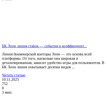
БК Леон линия ставок — события и коэффициент...
Линия букмекерской конторы Леон — это основа всей
платформы. От того, насколько она широкая и
детализированная, зависит удобство игры для пользователя. В
БК Леон линия охватывает десятки видов ...
Читать статью
10.11.2025
752
0
3 мин.