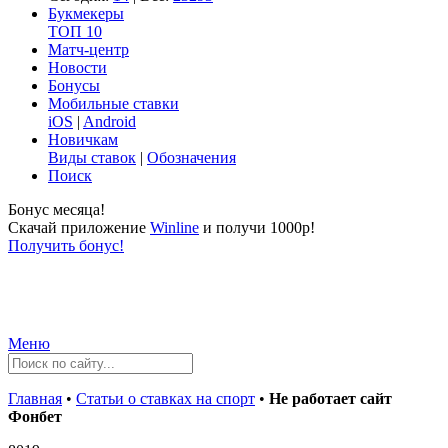
Букмекеры
ТОП 10
Матч-центр
Новости
Бонусы
Мобильные ставки
iOS
|
Android
Новичкам
Виды ставок
|
Обозначения
Поиск
Бонус месяца!
Скачай приложение
Winline
и получи 1000р!
Получить бонус!
Меню
Главная
•
Статьи о ставках на спорт
•
Не работает сайт
Фонбет