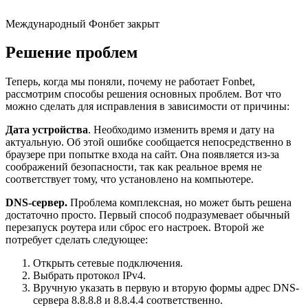
Международный Фонбет закрыт
Решение проблем
Теперь, когда мы поняли, почему не работает Fonbet,
рассмотрим способы решения основных проблем. Вот что
можно сделать для исправления в зависимости от причины:
Дата устройства
. Необходимо изменить время и дату на
актуальную. Об этой ошибке сообщается непосредственно в
браузере при попытке входа на сайт. Она появляется из-за
соображений безопасности, так как реальное время не
соответствует тому, что установлено на компьютере.
DNS-сервер.
Проблема комплексная, но может быть решена
достаточно просто. Первый способ подразумевает обычный
перезапуск роутера или сброс его настроек. Второй же
потребует сделать следующее:
Открыть сетевые подключения.
Выбрать протокол IPv4.
Вручную указать в первую и вторую формы адрес DNS-
сервера 8.8.8.8 и 8.8.4.4 соответственно.