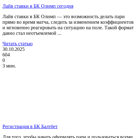
Лайв ставки в БК Олимп сегодня
Лайв ставки в БК Олимп — это возможность делать пари
прямо во время матча, следить за изменением коэффициентов
и мгновенно реагировать на ситуацию на поле. Такой формат
давно стал неотъемлемой ...
Читать статью
30.10.2025
604
0
3 мин.
Регистрация в БК Балтбет
Для того, чтобы начать оформлять пари и пользоваться всеми