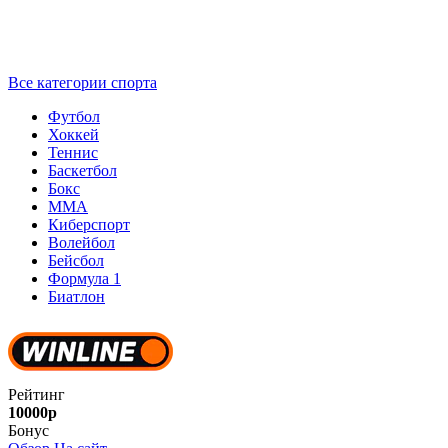
Все категории спорта
Футбол
Хоккей
Теннис
Баскетбол
Бокс
ММА
Киберспорт
Волейбол
Бейсбол
Формула 1
Биатлон
Рейтинг
10000р
Бонус