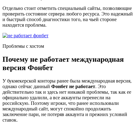
Отдельно стоит отметить специальный сайты, позволяющие
проверить состояние сервера любого ресурса. Это надежный
и быстрый способ диагностики того, на чьей стороне
находится проблема.
Проблемы с хостом
Почему не работает международная
версия Фонбет
У букмекерской конторы ранее была международная версия,
однако сейчас данный
Фонбет не работает
. Это
действительно так и здесь нет никакой проблемы, так как ее
официально удалили, а все аккаунты перенесли на
российскую. Поэтому игроки, что ранее использовали
международный сайт, могут спокойно продолжить
заключение пари, не потеряв аккаунта и прежних условий
ставок.