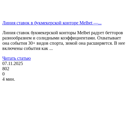
Линия ставок в букмекерской конторе Melbet —...
Линия ставок букмекерской конторы Melbet радует бетторов
разнообразием и солидными коэффициентами. Охватывает
она события 30+ видов спорта, зимой она расширяется. В нее
включены события как ...
Читать статью
07.11.2025
802
0
4 мин.