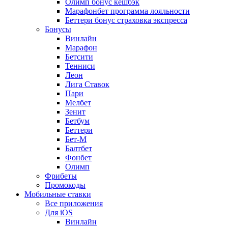
Олимп бонус кешбэк
Марафонбет программа лояльности
Беттери бонус страховка экспресса
Бонусы
Винлайн
Марафон
Бетсити
Тенниси
Леон
Лига Ставок
Пари
Мелбет
Зенит
Бетбум
Беттери
Бет-М
Балтбет
Фонбет
Олимп
Фрибеты
Промокоды
Мобильные ставки
Все приложения
Для iOS
Винлайн