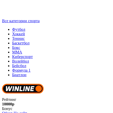
Все категории спорта
Футбол
Хоккей
Теннис
Баскетбол
Бокс
ММА
Киберспорт
Волейбол
Бейсбол
Формула 1
Биатлон
Рейтинг
10000р
Бонус