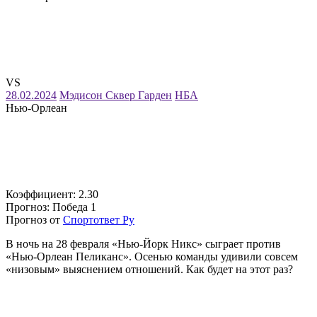
VS
28.02.2024
Мэдисон Сквер Гарден
НБА
Нью-Орлеан
Коэффициент:
2.30
Прогноз:
Победа 1
Прогноз от
Спортответ Ру
В ночь на 28 февраля «Нью-Йорк Никс» сыграет против
«Нью-Орлеан Пеликанс». Осенью команды удивили совсем
«низовым» выяснением отношений. Как будет на этот раз?