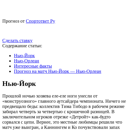
Прогноз от
Спортответ Ру
Сделать ставку
Содержание статьи:
Нью-Йорк
Нью-Орлеан
Интересные факты
Прогноз на матч Нью-Йорк — Нью-Орлеан
Нью-Йорк
Прошлой ночью хозяева еле-еле ноги унесли от
«монструозного» главного аутсайдера чемпионата. Ничего не
предвещало беды: коллектив Тима Тибодо в рабочем режиме
забирал четверть за четвертью с крошечной разницей. В
заключительном игроков отрезке «Детройт» как-будто
сорвался с цепи. Вернее, это местные любимцы решили что
матч уже выигран, а Каннингем и Ко почувствовали запах