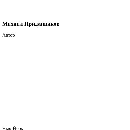
Михаил Приданников
Автор
Нью-Йорк