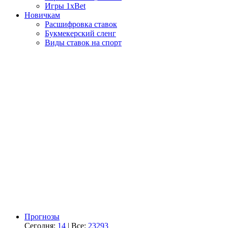
Игры 1xBet
Новичкам
Расшифровка ставок
Букмекерский сленг
Виды ставок на спорт
Прогнозы
Сегодня:
14
| Все:
23293