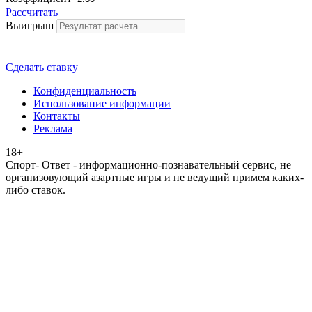
Рассчитать
Выигрыш
Сделать ставку
Конфиденциальность
Использование информации
Контакты
Реклама
18+
Спорт- Ответ - информационно-познавательный сервис, не
организовующий азартные игры и не ведущий примем каких-
либо ставок.