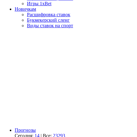
Игры 1xBet
Новичкам
Расшифровка ставок
Букмекерский сленг
Виды ставок на спорт
Прогнозы
Сегодня:
14
| Все:
23293