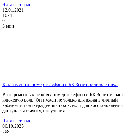
Читать статью
12.01.2021
1674
0
3 мин.
Как изменить номер телефона в БК Зенит: обновление...
В современных реалиях номер телефона в БК Зенит играет
ключевую роль. Он нужен не только для входа в личный
кабинет и подтверждения ставок, но и для восстановления
доступа к аккаунту, получения ...
Читать статью
06.10.2025
768