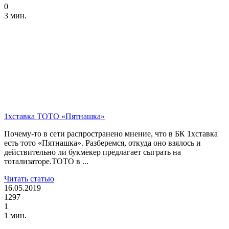
0
3 мин.
1хставка ТОТО «Пятнашка»
Почему-то в сети распространено мнение, что в БК 1хставка
есть тото «Пятнашка». Разберемся, откуда оно взялось и
действительно ли букмекер предлагает сыграть на
тотализаторе.ТОТО в ...
Читать статью
16.05.2019
1297
1
1 мин.