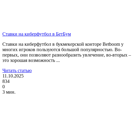
Ставки на киберфутбол в БетБум
Ставки на киберфутбол в букмекерской конторе Betboom у
многих игроков пользуются большой популярностью. Во-
первых, они позволяют разнообразить увлечение, во-вторых –
это хорошая возможность ...
Читать статью
11.10.2025
834
0
3 мин.