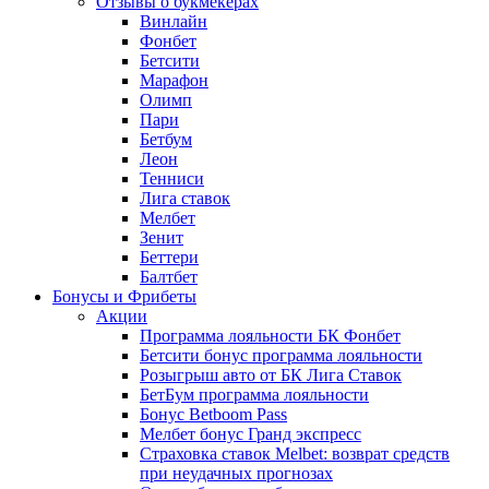
Отзывы о букмекерах
Винлайн
Фонбет
Бетсити
Марафон
Олимп
Пари
Бетбум
Леон
Тенниси
Лига ставок
Мелбет
Зенит
Беттери
Балтбет
Бонусы и Фрибеты
Акции
Программа лояльности БК Фонбет
Бетсити бонус программа лояльности
Розыгрыш авто от БК Лига Ставок
БетБум программа лояльности
Бонус Betboom Pass
Мелбет бонус Гранд экспресс
Страховка ставок Melbet: возврат средств
при неудачных прогнозах