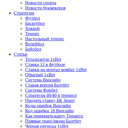
Новости спорта
Новости букмекеров
Стратегии
Футбол
Баскетбол
Хоккей
Теннис
Настольный теннис
Волейбол
Бейсбол
Статьи
Тотализатор 1хBet
Ставка 12 в футболе
Ставки на мортал комбат 1хBet
Обыграй 1хBet
Система Винлайн
Старая версия Балтбет
Система Фонбет
Стратегия 40/40 в теннисе
Продать ставку БК Зенит
Коды ошибок Винлайн
Код ошибки 18 Винлайн
Как привязать карту Тенниси
Прямые трансляции Балтбет
Черная пятница 1xBet