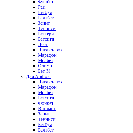
Фонбет
Pari
Бетбум
Балтбет
Зенит
Тенниси
Беттери
Бетсити
Леон
Лига ставок
Марафон
Мелбет
Олимп
Бет-М
Для Android
Лига ставок
Марафон
Мелбет
Бетсити
Фонбет
Винлайн
Зенит
Тенниси
Бетбум
Балтбет