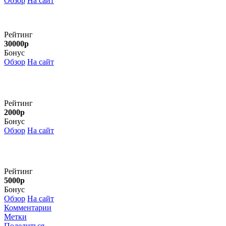
Обзор
На сайт
Рейтинг
30000р
Бонус
Обзор
На сайт
Рейтинг
2000р
Бонус
Обзор
На сайт
Рейтинг
5000р
Бонус
Обзор
На сайт
Комментарии
Метки
Поделиться