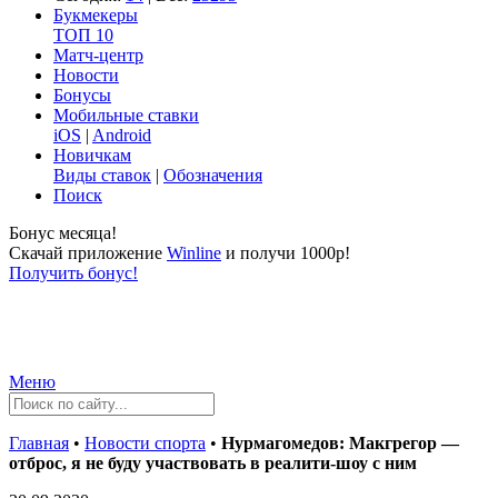
Букмекеры
ТОП 10
Матч-центр
Новости
Бонусы
Мобильные ставки
iOS
|
Android
Новичкам
Виды ставок
|
Обозначения
Поиск
Бонус месяца!
Скачай приложение
Winline
и получи 1000р!
Получить бонус!
Меню
Главная
•
Новости спорта
•
Нурмагомедов: Макгрегор —
отброс, я не буду участвовать в реалити-шоу с ним