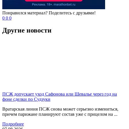
Понравился материал? Поделитесь с друзьями!
0
0
0
Другие новости
ПСЖ допускает уход Сафонова или Шевалье через год на
фоне сделки по Судзуки
Вратарская линия ПСЖ снова может серьезно измениться,
причем парижане планируют состав уже с прицелом на ...
Подробнее