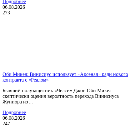
Подробнее
06.08.2026
273
Оби Микел: Винисиус использует «Арсенал» ради нового
контракта с «Реалом»
Бывший полузащитник «Челси» Джон Оби Микел
скептически оценил вероятность перехода Винисиуса
Жуниора из ...
Подробнее
06.08.2026
247