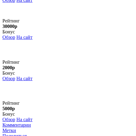
Обзор
На сайт
Рейтинг
30000р
Бонус
Обзор
На сайт
Рейтинг
2000р
Бонус
Обзор
На сайт
Рейтинг
5000р
Бонус
Обзор
На сайт
Комментарии
Метки
Поделиться