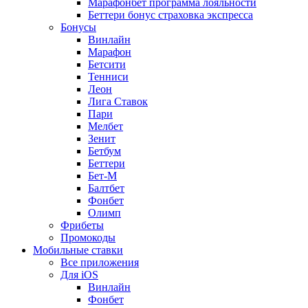
Марафонбет программа лояльности
Беттери бонус страховка экспресса
Бонусы
Винлайн
Марафон
Бетсити
Тенниси
Леон
Лига Ставок
Пари
Мелбет
Зенит
Бетбум
Беттери
Бет-М
Балтбет
Фонбет
Олимп
Фрибеты
Промокоды
Мобильные ставки
Все приложения
Для iOS
Винлайн
Фонбет