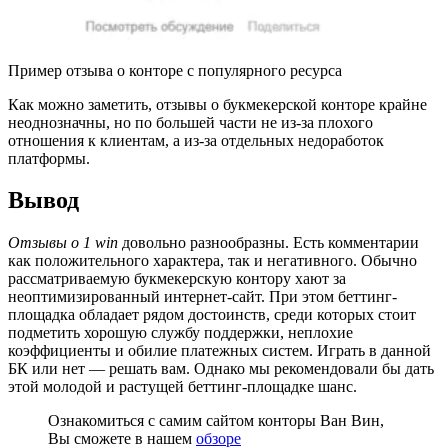
Пример отзыва о конторе с популярного ресурса
Как можно заметить, отзывы о букмекерской конторе крайне
неоднозначны, но по большей части не из-за плохого
отношения к клиентам, а из-за отдельных недоработок
платформы.
Вывод
Отзывы о 1 win
довольно разнообразны. Есть комментарии
как положительного характера, так и негативного. Обычно
рассматриваемую букмекерскую контору хают за
неоптимизированный интернет-сайт. При этом беттинг-
площадка обладает рядом достоинств, среди которых стоит
подметить хорошую службу поддержки, неплохие
коэффициенты и обилие платежных систем. Играть в данной
БК или нет — решать вам. Однако мы рекомендовали бы дать
этой молодой и растущей беттинг-площадке шанс.
Ознакомиться с самим сайтом конторы Ван Вин,
Вы сможете в нашем
обзоре