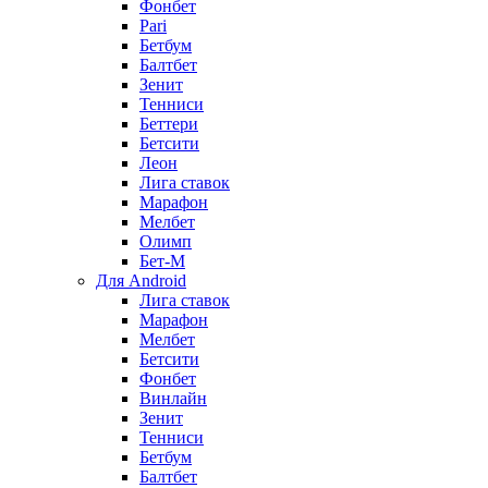
Фонбет
Pari
Бетбум
Балтбет
Зенит
Тенниси
Беттери
Бетсити
Леон
Лига ставок
Марафон
Мелбет
Олимп
Бет-М
Для Android
Лига ставок
Марафон
Мелбет
Бетсити
Фонбет
Винлайн
Зенит
Тенниси
Бетбум
Балтбет