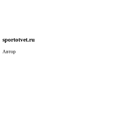
sportotvet.ru
Автор