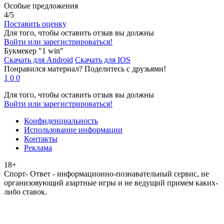
Особые предложения
4/5
Поставить оценку
Для того, чтобы оставить отзыв вы должны
Войти или зарегистрироваться!
Букмекер "1 win"
Скачать для Android
Скачать для IOS
Понравился материал? Поделитесь с друзьями!
1
0
0
Для того, чтобы оставить отзыв вы должны
Войти или зарегистрироваться!
Конфиденциальность
Использование информации
Контакты
Реклама
18+
Спорт- Ответ - информационно-познавательный сервис, не
организовующий азартные игры и не ведущий примем каких-
либо ставок.