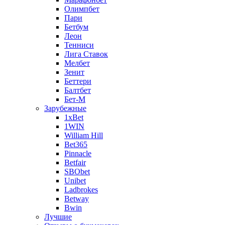
Олимпбет
Пари
Бетбум
Леон
Тенниси
Лига Ставок
Мелбет
Зенит
Беттери
Балтбет
Бет-М
Зарубежные
1xBet
1WIN
William Hill
Bet365
Pinnacle
Betfair
SBObet
Unibet
Ladbrokes
Betway
Bwin
Лучшие