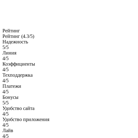
Рейтинг
Рейтинг (4.3/5)
Надежность
5/5
Линия
4/5
Коэффициенты
4/5
Техподдержка
4/5
Платежи
4/5
Бонусы
5/5
Удобство сайта
4/5
Удобство приложения
4/5
Лайв
4/5