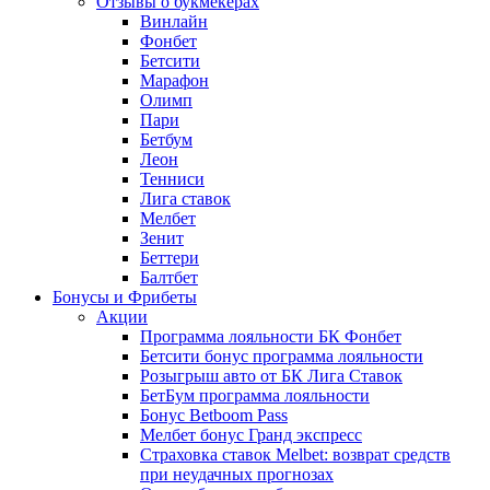
Отзывы о букмекерах
Винлайн
Фонбет
Бетсити
Марафон
Олимп
Пари
Бетбум
Леон
Тенниси
Лига ставок
Мелбет
Зенит
Беттери
Балтбет
Бонусы и Фрибеты
Акции
Программа лояльности БК Фонбет
Бетсити бонус программа лояльности
Розыгрыш авто от БК Лига Ставок
БетБум программа лояльности
Бонус Betboom Pass
Мелбет бонус Гранд экспресс
Страховка ставок Melbet: возврат средств
при неудачных прогнозах