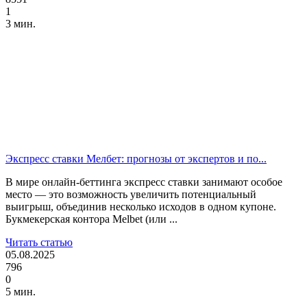
1
3 мин.
Экспресс ставки Мелбет: прогнозы от экспертов и по...
В мире онлайн-беттинга экспресс ставки занимают особое
место — это возможность увеличить потенциальный
выигрыш, объединив несколько исходов в одном купоне.
Букмекерская контора Melbet (или ...
Читать статью
05.08.2025
796
0
5 мин.