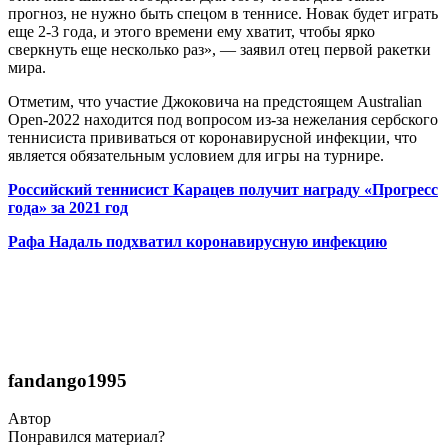
прогноз, не нужно быть спецом в теннисе. Новак будет играть
еще 2-3 года, и этого времени ему хватит, чтобы ярко
сверкнуть еще несколько раз», — заявил отец первой ракетки
мира.
Отметим, что участие Джоковича на предстоящем Australian
Open-2022 находится под вопросом из-за нежелания сербского
теннисиста прививаться от коронавирусной инфекции, что
является обязательным условием для игры на турнире.
Российский теннисист Карацев получит награду «Прогресс
года» за 2021 год
Рафа Надаль подхватил коронавирусную инфекцию
fandango1995
Автор
Понравился материал?