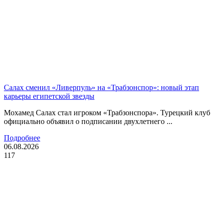
Салах сменил «Ливерпуль» на «Трабзонспор»: новый этап
карьеры египетской звезды
Мохамед Салах стал игроком «Трабзонспора». Турецкий клуб
официально объявил о подписании двухлетнего ...
Подробнее
06.08.2026
117