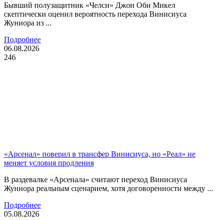
Бывший полузащитник «Челси» Джон Оби Микел
скептически оценил вероятность перехода Винисиуса
Жуниора из ...
Подробнее
06.08.2026
246
«Арсенал» поверил в трансфер Винисиуса, но «Реал» не
меняет условия продления
В раздевалке «Арсенала» считают переход Винисиуса
Жуниора реальным сценарием, хотя договоренности между ...
Подробнее
05.08.2026