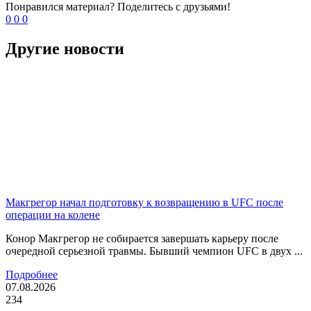
Понравился материал? Поделитесь с друзьями!
0
0
0
Другие новости
Макгрегор начал подготовку к возвращению в UFC после
операции на колене
Конор Макгрегор не собирается завершать карьеру после
очередной серьезной травмы. Бывший чемпион UFC в двух ...
Подробнее
07.08.2026
234