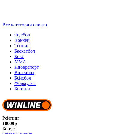
Все категории спорта
Футбол
Хоккей
Теннис
Баскетбол
Бокс
ММА
Киберспорт
Волейбол
Бейсбол
Формула 1
Биатлон
Рейтинг
10000р
Бонус