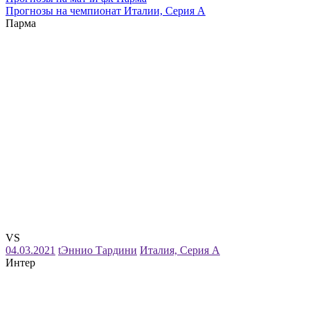
Прогнозы на чемпионат Италии, Серия А
Парма
VS
04.03.2021
tЭннио Тардини
Италия, Серия А
Интер