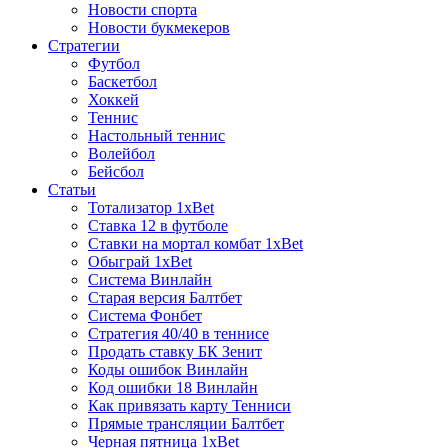
Новости спорта
Новости букмекеров
Стратегии
Футбол
Баскетбол
Хоккей
Теннис
Настольный теннис
Волейбол
Бейсбол
Статьи
Тотализатор 1хBet
Ставка 12 в футболе
Ставки на мортал комбат 1хBet
Обыграй 1хBet
Система Винлайн
Старая версия Балтбет
Система Фонбет
Стратегия 40/40 в теннисе
Продать ставку БК Зенит
Коды ошибок Винлайн
Код ошибки 18 Винлайн
Как привязать карту Тенниси
Прямые трансляции Балтбет
Черная пятница 1xBet