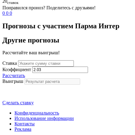
20
ставок
Понравился проноз? Поделитесь с друзьями!
0
0
0
Прогнозы с участием
Парма
Интер
Другие прогнозы
Рассчитайте ваш выигрыш!
Ставка
Коэффициент
Рассчитать
Выигрыш
Сделать ставку
Конфиденциальность
Использование информации
Контакты
Реклама