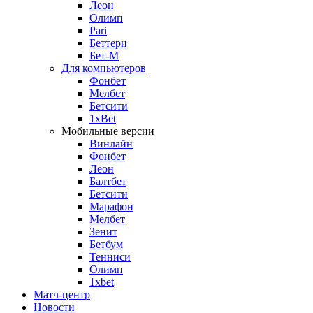
Леон
Олимп
Pari
Беттери
Бет-М
Для компьютеров
Фонбет
Мелбет
Бетсити
1xBet
Мобильные версии
Винлайн
Фонбет
Леон
Балтбет
Бетсити
Марафон
Мелбет
Зенит
Бетбум
Тенниси
Олимп
1xbet
Матч-центр
Новости