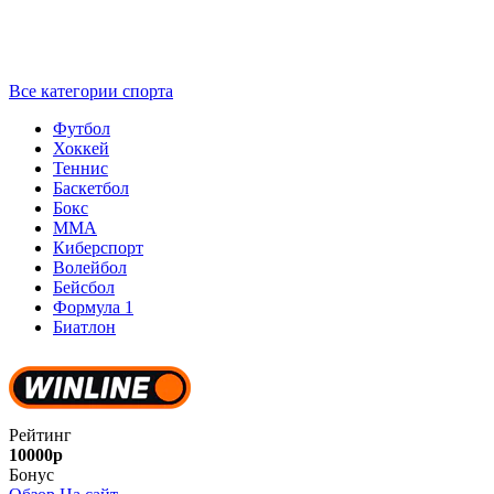
Все категории спорта
Футбол
Хоккей
Теннис
Баскетбол
Бокс
ММА
Киберспорт
Волейбол
Бейсбол
Формула 1
Биатлон
Рейтинг
10000р
Бонус