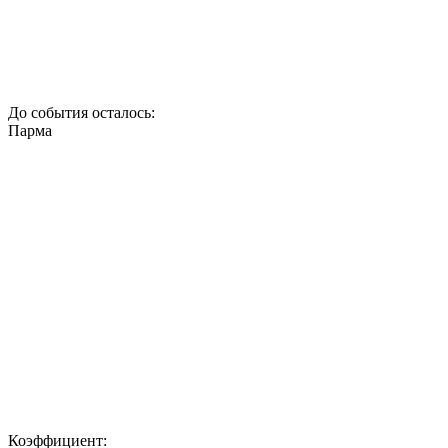
До события осталось:
Парма
Коэффициент: