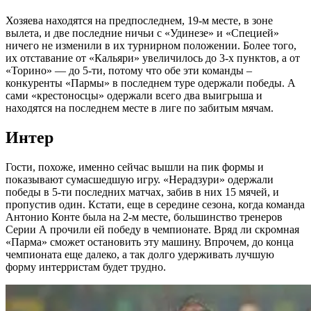
Хозяева находятся на предпоследнем, 19-м месте, в зоне
вылета, и две последние ничьи с «Удинезе» и «Специей»
ничего не изменили в их турнирном положении. Более того,
их отставание от «Кальяри» увеличилось до 3-х пунктов, а от
«Торино» — до 5-ти, потому что обе эти команды –
конкуренты «Пармы» в последнем туре одержали победы. А
сами «крестоносцы» одержали всего два выигрыша и
находятся на последнем месте в лиге по забитым мячам.
Интер
Гости, похоже, именно сейчас вышли на пик формы и
показывают сумасшедшую игру. «Нерадзури» одержали
победы в 5-ти последних матчах, забив в них 15 мячей, и
пропустив один. Кстати, еще в середине сезона, когда команда
Антонио Конте была на 2-м месте, большинство тренеров
Серии А прочили ей победу в чемпионате. Вряд ли скромная
«Парма» сможет остановить эту машину. Впрочем, до конца
чемпионата еще далеко, а так долго удерживать лучшую
форму интерристам будет трудно.