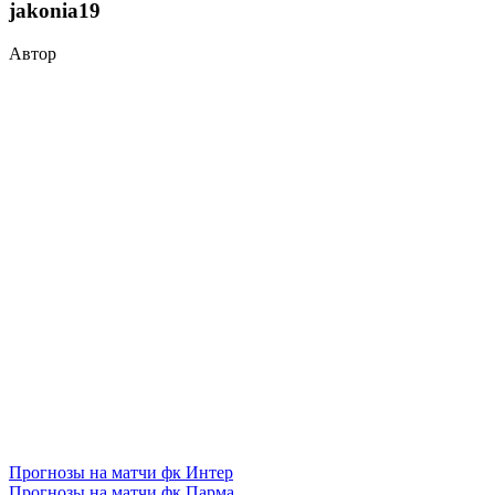
jakonia19
Автор
Прогнозы на матчи фк Интер
Прогнозы на матчи фк Парма