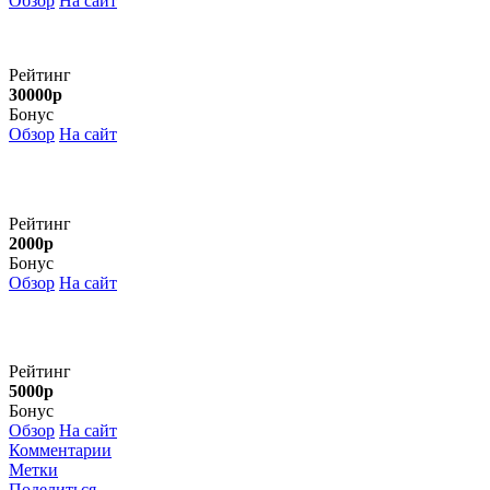
Обзор
На сайт
Рейтинг
30000р
Бонус
Обзор
На сайт
Рейтинг
2000р
Бонус
Обзор
На сайт
Рейтинг
5000р
Бонус
Обзор
На сайт
Комментарии
Метки
Поделиться