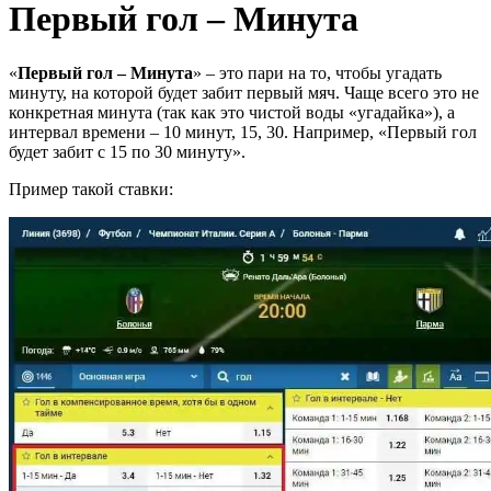
Первый гол – Минута
«
Первый гол – Минута
» – это пари на то, чтобы угадать
минуту, на которой будет забит первый мяч. Чаще всего это не
конкретная минута (так как это чистой воды «угадайка»), а
интервал времени – 10 минут, 15, 30. Например, «Первый гол
будет забит с 15 по 30 минуту».
Пример такой ставки: