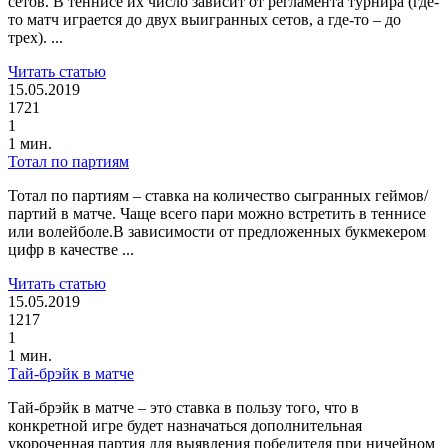
сетов. В теннисе их число зависит от регламента турнира (где-
то матч играется до двух выигранных сетов, а где-то – до
трех). ...
Читать статью
15.05.2019
1721
1
1 мин.
Тотал по партиям
Тотал по партиям – ставка на количество сыгранных геймов/
партий в матче. Чаще всего пари можно встретить в теннисе
или волейболе.В зависимости от предложенных букмекером
цифр в качестве ...
Читать статью
15.05.2019
1217
1
1 мин.
Тай-брэйк в матче
Тай-брэйк в матче – это ставка в пользу того, что в
конкретной игре будет назначаться дополнительная
укороченная партия для выявления победителя при ничейном