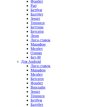
Фонбет
Pari
Бетбум
Балтбет
Зенит
Тенниси
Беттери
Бетсити
Леон
Лига ставок
Марафон
Мелбет
Олимп
Бет-М
Для Android
Лига ставок
Марафон
Мелбет
Бетсити
Фонбет
Винлайн
Зенит
Тенниси
Бетбум
Балтбет