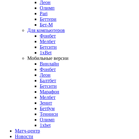
Леон
Олимп
Pari
Беттери
Бет-М
Для компьютеров
Фонбет
Мелбет
Бетсити
1xBet
Мобильные версии
Винлайн
Фонбет
Леон
Балтбет
Бетсити
Марафон
Мелбет
Зенит
Бетбум
Тенниси
Олимп
1xbet
Матч-центр
Новости