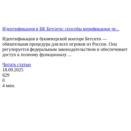
Идентификация в БК Бетсити: способы верификации че...
Идентификация в букмекерской конторе Бетсити —
обязательная процедура для всех игроков из России. Она
регулируется федеральным законодательством и обеспечивает
доступ к полному функционалу ...
Читать статью
18.09.2025
629
0
4 мин.