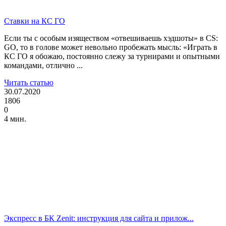
Ставки на КС ГО
Если ты с особым изяществом «отвешиваешь хэдшоты» в CS:
GO, то в голове может невольно пробежать мысль: «Играть в
КС ГО я обожаю, постоянно слежу за турнирами и опытными
командами, отлично ...
Читать статью
30.07.2020
1806
0
4 мин.
Экспресс в БК Zenit: инструкция для сайта и прилож...