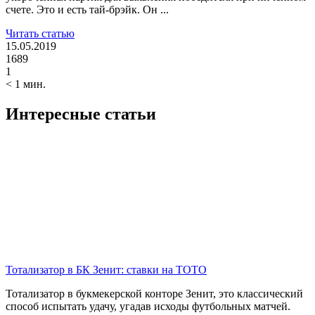
счете. Это и есть тай-брэйк. Он ...
Читать статью
15.05.2019
1689
1
< 1 мин.
Интересные статьи
Тотализатор в БК Зенит: ставки на ТОТО
Тотализатор в букмекерской конторе Зенит, это классический
способ испытать удачу, угадав исходы футбольных матчей.