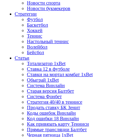
Новости спорта
Новости букмекеров
Стратегии
Футбол
Баскетбол
Хоккей
Теннис
Настольный теннис
Волейбол
Бейсбол
Статьи
Тотализатор 1хBet
Ставка 12 в футболе
Ставки на мортал комбат 1хBet
Обыграй 1хBet
Система Винлайн
Старая версия Балтбет
Система Фонбет
Стратегия 40/40 в теннисе
Продать ставку БК Зенит
Коды ошибок Винлайн
Код ошибки 18 Винлайн
Как привязать карту Тенниси
Прямые трансляции Балтбет
Черная пятница 1xBet