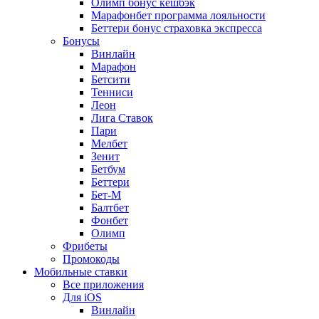
Олимп бонус кешбэк
Марафонбет программа лояльности
Беттери бонус страховка экспресса
Бонусы
Винлайн
Марафон
Бетсити
Тенниси
Леон
Лига Ставок
Пари
Мелбет
Зенит
Бетбум
Беттери
Бет-М
Балтбет
Фонбет
Олимп
Фрибеты
Промокоды
Мобильные ставки
Все приложения
Для iOS
Винлайн