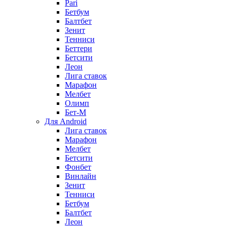
Pari
Бетбум
Балтбет
Зенит
Тенниси
Беттери
Бетсити
Леон
Лига ставок
Марафон
Мелбет
Олимп
Бет-М
Для Android
Лига ставок
Марафон
Мелбет
Бетсити
Фонбет
Винлайн
Зенит
Тенниси
Бетбум
Балтбет
Леон