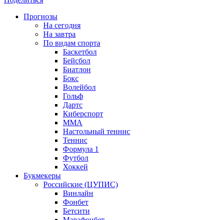
Прогнозы
На сегодня
На завтра
По видам спорта
Баскетбол
Бейсбол
Биатлон
Бокс
Волейбол
Гольф
Дартс
Киберспорт
ММА
Настольный теннис
Теннис
Формула 1
Футбол
Хоккей
Букмекеры
Российские (ЦУПИС)
Винлайн
Фонбет
Бетсити
Марафонбет