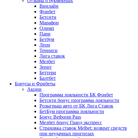
Отзывы о букмекерах
Винлайн
Фонбет
Бетсити
Марафон
Олимп
Пари
Бетбум
Леон
Тенниси
Лига ставок
Мелбет
Зенит
Беттери
Балтбет
Бонусы и Фрибеты
Акции
Программа лояльности БК Фонбет
Бетсити бонус программа лояльности
Розыгрыш авто от БК Лига Ставок
БетБум программа лояльности
Бонус Betboom Pass
Мелбет бонус Гранд экспресс
Страховка ставок Melbet: возврат средств
при неудачных прогнозах