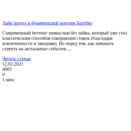
Лайв раздел в букмекерской конторе Балтбет
Современный беттинг немыслим без лайва, который уже стал
классическим способом совершения ставок (благодаря
вовлеченности и эмоциям). Но перед тем, как начинать
ставить на актуальные события, ...
Читать статью
12.02.2021
4005
0
1 мин.