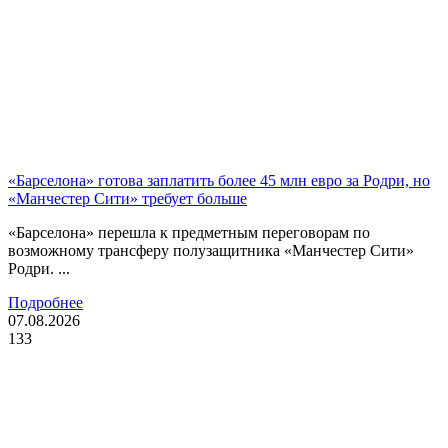
«Барселона» готова заплатить более 45 млн евро за Родри, но
«Манчестер Сити» требует больше
«Барселона» перешла к предметным переговорам по
возможному трансферу полузащитника «Манчестер Сити»
Родри. ...
Подробнее
07.08.2026
133