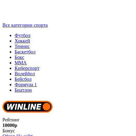
Все категории спорта
Футбол
Хоккей
Теннис
Баскетбол
Бокс
ММА
Киберспорт
Волейбол
Бейсбол
Формула 1
Биатлон
Рейтинг
10000р
Бонус