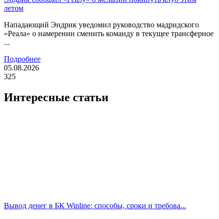
летом
Нападающий Эндрик уведомил руководство мадридского
«Реала» о намерении сменить команду в текущее трансферное
...
Подробнее
05.08.2026
325
Интересные статьи
Вывод денег в БК Winline: способы, сроки и требова...