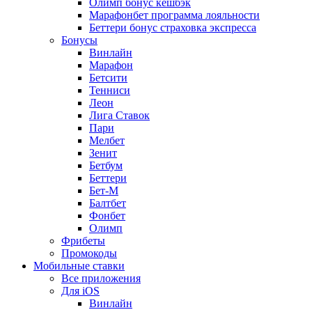
Олимп бонус кешбэк
Марафонбет программа лояльности
Беттери бонус страховка экспресса
Бонусы
Винлайн
Марафон
Бетсити
Тенниси
Леон
Лига Ставок
Пари
Мелбет
Зенит
Бетбум
Беттери
Бет-М
Балтбет
Фонбет
Олимп
Фрибеты
Промокоды
Мобильные ставки
Все приложения
Для iOS
Винлайн