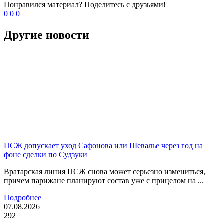
Понравился материал? Поделитесь с друзьями!
0
0
0
Другие новости
ПСЖ допускает уход Сафонова или Шевалье через год на
фоне сделки по Судзуки
Вратарская линия ПСЖ снова может серьезно измениться,
причем парижане планируют состав уже с прицелом на ...
Подробнее
07.08.2026
292