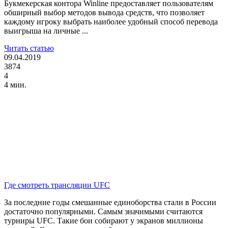
Букмекерская контора Winline предоставляет пользователям
обширный выбор методов вывода средств, что позволяет
каждому игроку выбрать наиболее удобный способ перевода
выигрыша на личные ...
Читать статью
09.04.2019
3874
4
4 мин.
Где смотреть трансляции UFC
За последние годы смешанные единоборства стали в России
достаточно популярными. Самым значимыми считаются
турниры UFC. Такие бои собирают у экранов миллионы