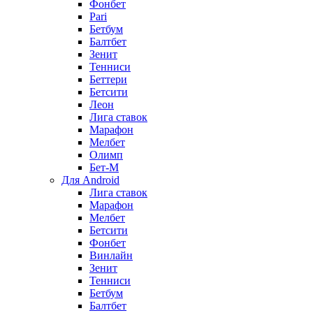
Фонбет
Pari
Бетбум
Балтбет
Зенит
Тенниси
Беттери
Бетсити
Леон
Лига ставок
Марафон
Мелбет
Олимп
Бет-М
Для Android
Лига ставок
Марафон
Мелбет
Бетсити
Фонбет
Винлайн
Зенит
Тенниси
Бетбум
Балтбет