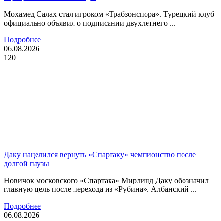
Мохамед Салах стал игроком «Трабзонспора». Турецкий клуб
официально объявил о подписании двухлетнего ...
Подробнее
06.08.2026
120
Даку нацелился вернуть «Спартаку» чемпионство после
долгой паузы
Новичок московского «Спартака» Мирлинд Даку обозначил
главную цель после перехода из «Рубина». Албанский ...
Подробнее
06.08.2026