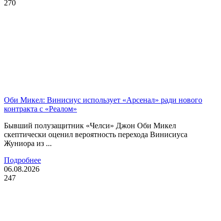
270
Оби Микел: Винисиус использует «Арсенал» ради нового
контракта с «Реалом»
Бывший полузащитник «Челси» Джон Оби Микел
скептически оценил вероятность перехода Винисиуса
Жуниора из ...
Подробнее
06.08.2026
247