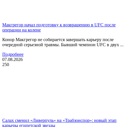
Макгрегор начал подготовку к возвращению в UFC после
операции на колене
Конор Макгрегор не собирается завершать карьеру после
очередной серьезной травмы. Бывший чемпион UFC в двух ...
Подробнее
07.08.2026
250
Салах сменил «Ливерпуль» на «Трабзонспор»: новый этап
карьеры египетской звезды