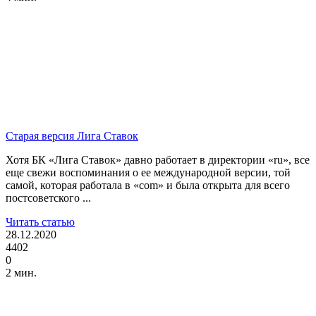
Старая версия Лига Ставок
Хотя БК «Лига Ставок» давно работает в директории «ru», все
еще свежи воспоминания о ее международной версии, той
самой, которая работала в «com» и была открыта для всего
постсоветского ...
Читать статью
28.12.2020
4402
0
2 мин.