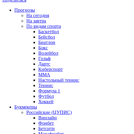
Прогнозы
На сегодня
На завтра
По видам спорта
Баскетбол
Бейсбол
Биатлон
Бокс
Волейбол
Гольф
Дартс
Киберспорт
ММА
Настольный теннис
Теннис
Формула 1
Футбол
Хоккей
Букмекеры
Российские (ЦУПИС)
Винлайн
Фонбет
Бетсити
Марафонбет