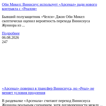
Оби Микел: Винисиус использует «Арсенал» ради нового
контракта с «Реалом»
Бывший полузащитник «Челси» Джон Оби Микел
скептически оценил вероятность перехода Винисиуса
Жуниора из ...
Подробнее
06.08.2026
247
«Арсенал» поверил в трансфер Винисиуса, но «Реал» не
меняет условия продления
В раздевалке «Арсенала» считают переход Винисиуса
Жуниора реальным сценарием, хотя договоренности между ...