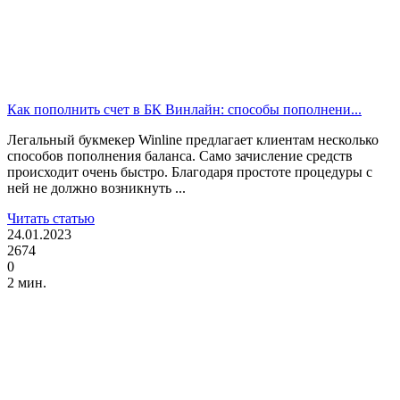
Как пополнить счет в БК Винлайн: способы пополнени...
Легальный букмекер Winline предлагает клиентам несколько
способов пополнения баланса. Само зачисление средств
происходит очень быстро. Благодаря простоте процедуры с
ней не должно возникнуть ...
Читать статью
24.01.2023
2674
0
2 мин.