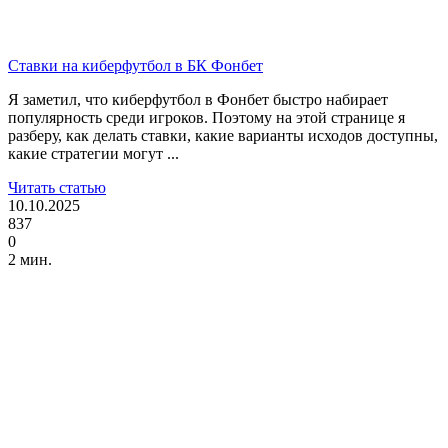
Ставки на киберфутбол в БК Фонбет
Я заметил, что киберфутбол в Фонбет быстро набирает
популярность среди игроков. Поэтому на этой странице я
разберу, как делать ставки, какие варианты исходов доступны,
какие стратегии могут ...
Читать статью
10.10.2025
837
0
2 мин.