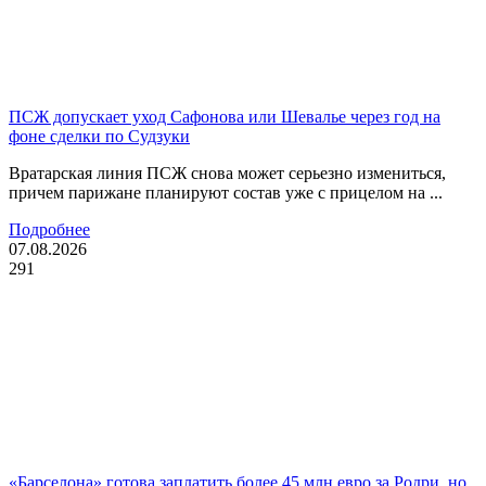
ПСЖ допускает уход Сафонова или Шевалье через год на
фоне сделки по Судзуки
Вратарская линия ПСЖ снова может серьезно измениться,
причем парижане планируют состав уже с прицелом на ...
Подробнее
07.08.2026
291
«Барселона» готова заплатить более 45 млн евро за Родри, но