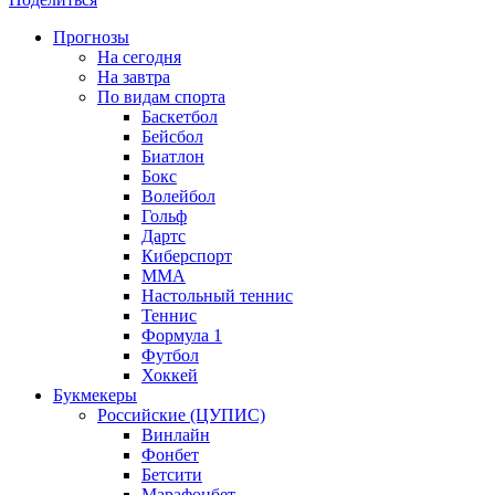
Прогнозы
На сегодня
На завтра
По видам спорта
Баскетбол
Бейсбол
Биатлон
Бокс
Волейбол
Гольф
Дартс
Киберспорт
ММА
Настольный теннис
Теннис
Формула 1
Футбол
Хоккей
Букмекеры
Российские (ЦУПИС)
Винлайн
Фонбет
Бетсити
Марафонбет