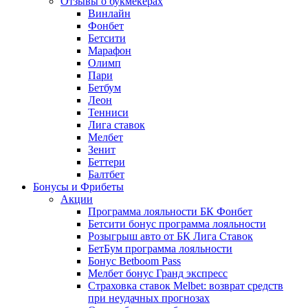
Отзывы о букмекерах
Винлайн
Фонбет
Бетсити
Марафон
Олимп
Пари
Бетбум
Леон
Тенниси
Лига ставок
Мелбет
Зенит
Беттери
Балтбет
Бонусы и Фрибеты
Акции
Программа лояльности БК Фонбет
Бетсити бонус программа лояльности
Розыгрыш авто от БК Лига Ставок
БетБум программа лояльности
Бонус Betboom Pass
Мелбет бонус Гранд экспресс
Страховка ставок Melbet: возврат средств
при неудачных прогнозах