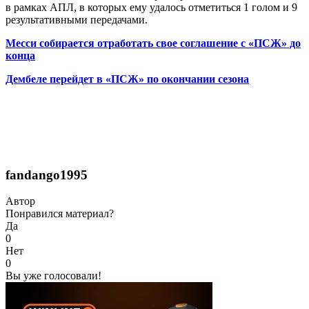
в рамках АПЛ, в которых ему удалось отметиться 1 голом и 9
результативными передачами.
Месси собирается отработать свое соглашение с «ПСЖ» до
конца
Дембеле перейдет в «ПСЖ» по окончании сезона
fandango1995
Автор
Понравился материал?
Да
0
Нет
0
Вы уже голосовали!