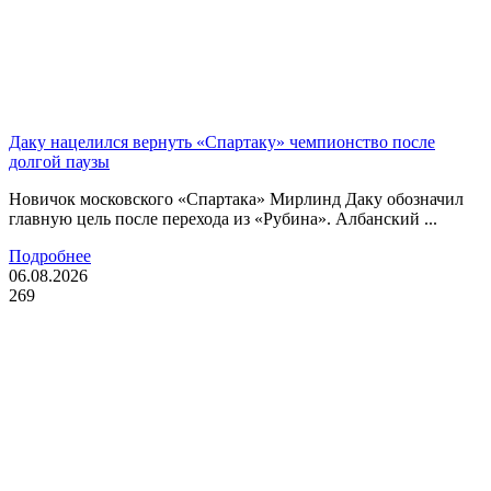
Даку нацелился вернуть «Спартаку» чемпионство после
долгой паузы
Новичок московского «Спартака» Мирлинд Даку обозначил
главную цель после перехода из «Рубина». Албанский ...
Подробнее
06.08.2026
269