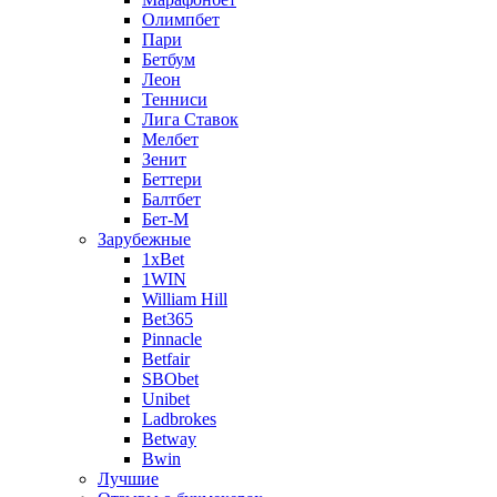
Олимпбет
Пари
Бетбум
Леон
Тенниси
Лига Ставок
Мелбет
Зенит
Беттери
Балтбет
Бет-М
Зарубежные
1xBet
1WIN
William Hill
Bet365
Pinnacle
Betfair
SBObet
Unibet
Ladbrokes
Betway
Bwin
Лучшие