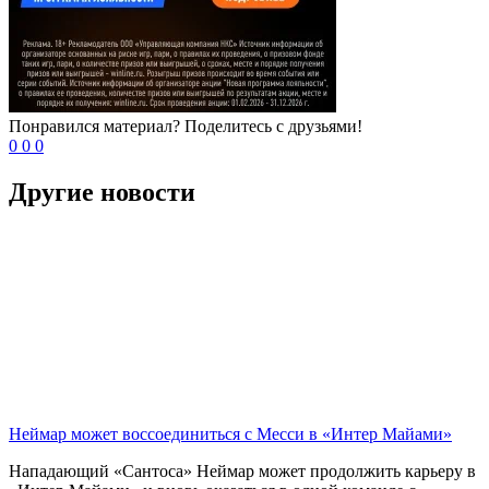
Понравился материал? Поделитесь с друзьями!
0
0
0
Другие новости
Неймар может воссоединиться с Месси в «Интер Майами»
Нападающий «Сантоса» Неймар может продолжить карьеру в