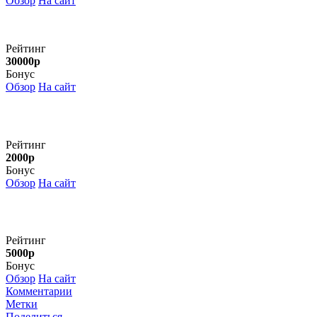
Обзор
На сайт
Рейтинг
30000р
Бонус
Обзор
На сайт
Рейтинг
2000р
Бонус
Обзор
На сайт
Рейтинг
5000р
Бонус
Обзор
На сайт
Комментарии
Метки
Поделиться