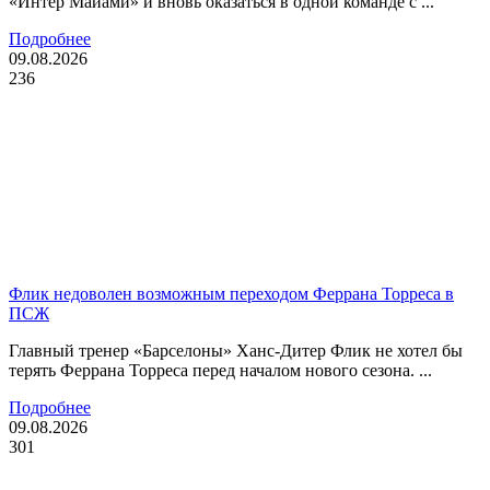
«Интер Майами» и вновь оказаться в одной команде с ...
Подробнее
09.08.2026
236
Флик недоволен возможным переходом Феррана Торреса в
ПСЖ
Главный тренер «Барселоны» Ханс-Дитер Флик не хотел бы
терять Феррана Торреса перед началом нового сезона. ...
Подробнее
09.08.2026
301