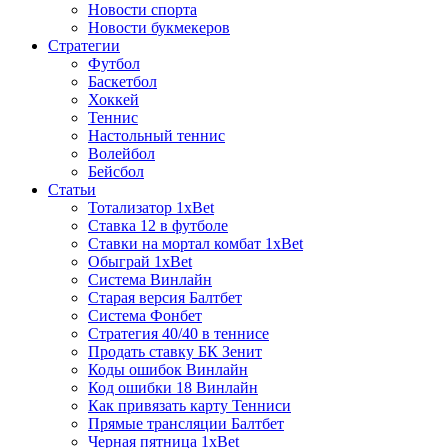
Новости спорта
Новости букмекеров
Стратегии
Футбол
Баскетбол
Хоккей
Теннис
Настольный теннис
Волейбол
Бейсбол
Статьи
Тотализатор 1хBet
Ставка 12 в футболе
Ставки на мортал комбат 1хBet
Обыграй 1хBet
Система Винлайн
Старая версия Балтбет
Система Фонбет
Стратегия 40/40 в теннисе
Продать ставку БК Зенит
Коды ошибок Винлайн
Код ошибки 18 Винлайн
Как привязать карту Тенниси
Прямые трансляции Балтбет
Черная пятница 1xBet