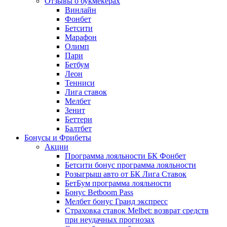
Отзывы о букмекерах
Винлайн
Фонбет
Бетсити
Марафон
Олимп
Пари
Бетбум
Леон
Тенниси
Лига ставок
Мелбет
Зенит
Беттери
Балтбет
Бонусы и Фрибеты
Акции
Программа лояльности БК Фонбет
Бетсити бонус программа лояльности
Розыгрыш авто от БК Лига Ставок
БетБум программа лояльности
Бонус Betboom Pass
Мелбет бонус Гранд экспресс
Страховка ставок Melbet: возврат средств
при неудачных прогнозах