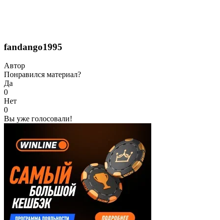
fandango1995
Автор
Понравился материал?
Да
0
Нет
0
Вы уже голосовали!