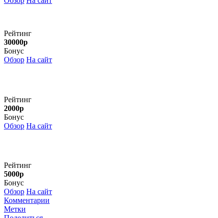
Обзор
На сайт
Рейтинг
30000р
Бонус
Обзор
На сайт
Рейтинг
2000р
Бонус
Обзор
На сайт
Рейтинг
5000р
Бонус
Обзор
На сайт
Комментарии
Метки
Поделиться