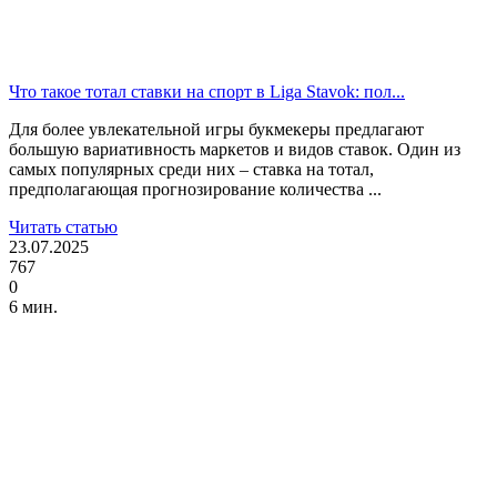
Что такое тотал ставки на спорт в Liga Stavok: пол...
Для более увлекательной игры букмекеры предлагают
большую вариативность маркетов и видов ставок. Один из
самых популярных среди них – ставка на тотал,
предполагающая прогнозирование количества ...
Читать статью
23.07.2025
767
0
6 мин.