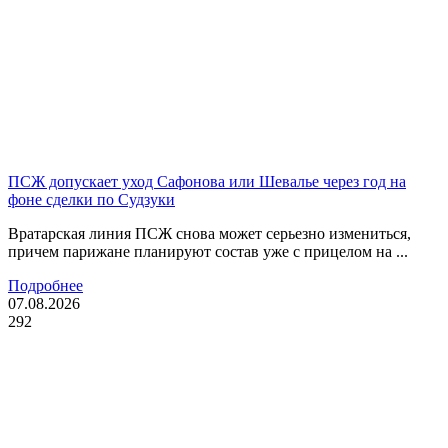
ПСЖ допускает уход Сафонова или Шевалье через год на
фоне сделки по Судзуки
Вратарская линия ПСЖ снова может серьезно измениться,
причем парижане планируют состав уже с прицелом на ...
Подробнее
07.08.2026
292