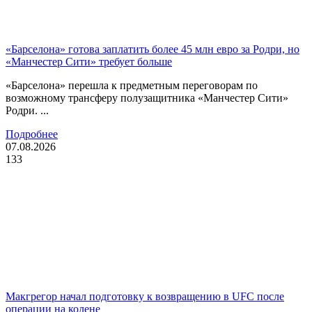
«Барселона» готова заплатить более 45 млн евро за Родри, но
«Манчестер Сити» требует больше
«Барселона» перешла к предметным переговорам по
возможному трансферу полузащитника «Манчестер Сити»
Родри. ...
Подробнее
07.08.2026
133
Макгрегор начал подготовку к возвращению в UFC после
операции на колене