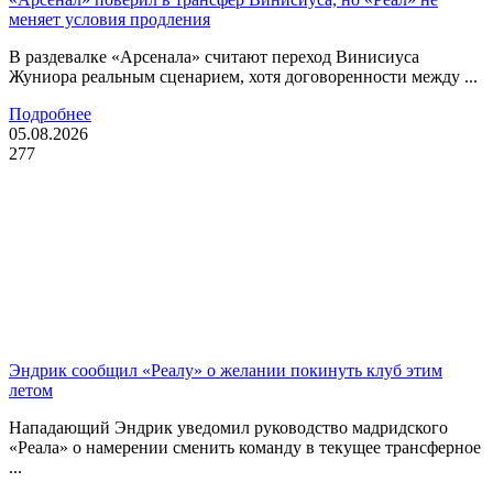
меняет условия продления
В раздевалке «Арсенала» считают переход Винисиуса
Жуниора реальным сценарием, хотя договоренности между ...
Подробнее
05.08.2026
277
Эндрик сообщил «Реалу» о желании покинуть клуб этим
летом
Нападающий Эндрик уведомил руководство мадридского
«Реала» о намерении сменить команду в текущее трансферное
...