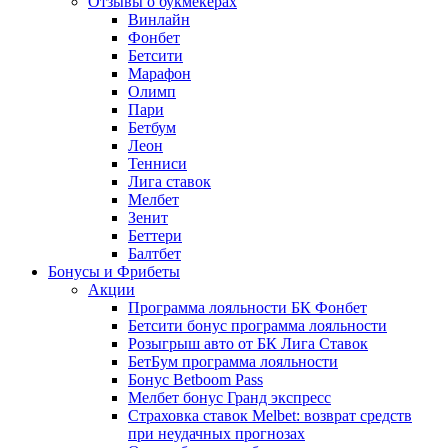
Отзывы о букмекерах
Винлайн
Фонбет
Бетсити
Марафон
Олимп
Пари
Бетбум
Леон
Тенниси
Лига ставок
Мелбет
Зенит
Беттери
Балтбет
Бонусы и Фрибеты
Акции
Программа лояльности БК Фонбет
Бетсити бонус программа лояльности
Розыгрыш авто от БК Лига Ставок
БетБум программа лояльности
Бонус Betboom Pass
Мелбет бонус Гранд экспресс
Страховка ставок Melbet: возврат средств
при неудачных прогнозах