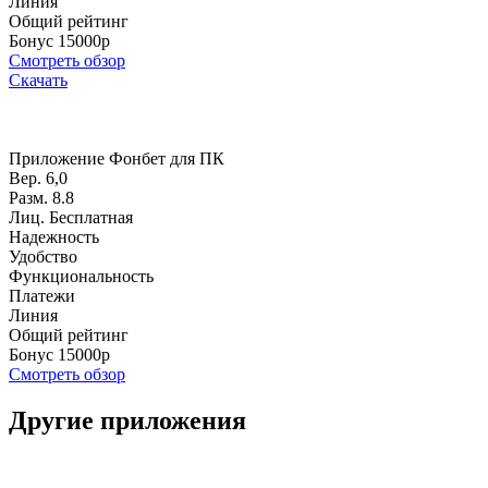
Линия
Общий рейтинг
Бонус
15000р
Смотреть обзор
Скачать
Приложение Фонбет для ПК
Вер.
6,0
Разм.
8.8
Лиц.
Бесплатная
Надежность
Удобство
Функциональность
Платежи
Линия
Общий рейтинг
Бонус
15000р
Смотреть обзор
Другие приложения