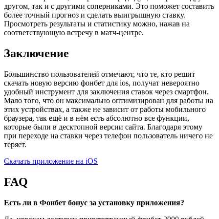
другом, так и с другими соперниками. Это поможет составить
более точный прогноз и сделать выигрышную ставку.
Просмотреть результаты и статистику можно, нажав на
соответствующую встречу в матч-центре.
Заключение
Большинство пользователей отмечают, что те, кто решит
скачать новую версию фонбет для ios, получат невероятно
удобный инструмент для заключения ставок через смартфон.
Мало того, что он максимально оптимизирован для работы на
этих устройствах, а также не зависит от работы мобильного
браузера, так ещё и в нём есть абсолютно все функции,
которые были в десктопной версии сайта. Благодаря этому
при переходе на ставки через телефон пользователь ничего не
теряет.
Скачать приложение на iOS
FAQ
Есть ли в Фонбет бонус за установку приложения?