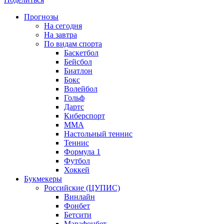
Прогнозы
На сегодня
На завтра
По видам спорта
Баскетбол
Бейсбол
Биатлон
Бокс
Волейбол
Гольф
Дартс
Киберспорт
ММА
Настольный теннис
Теннис
Формула 1
Футбол
Хоккей
Букмекеры
Российские (ЦУПИС)
Винлайн
Фонбет
Бетсити
Марафонбет