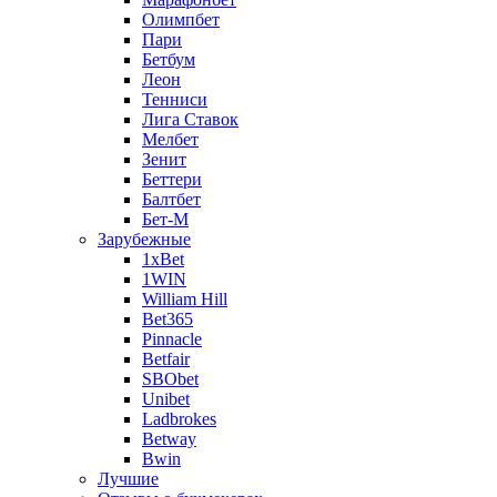
Олимпбет
Пари
Бетбум
Леон
Тенниси
Лига Ставок
Мелбет
Зенит
Беттери
Балтбет
Бет-М
Зарубежные
1xBet
1WIN
William Hill
Bet365
Pinnacle
Betfair
SBObet
Unibet
Ladbrokes
Betway
Bwin
Лучшие