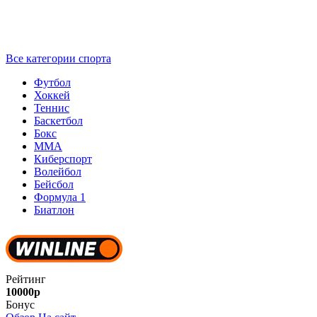
Все категории спорта
Футбол
Хоккей
Теннис
Баскетбол
Бокс
ММА
Киберспорт
Волейбол
Бейсбол
Формула 1
Биатлон
Рейтинг
10000р
Бонус