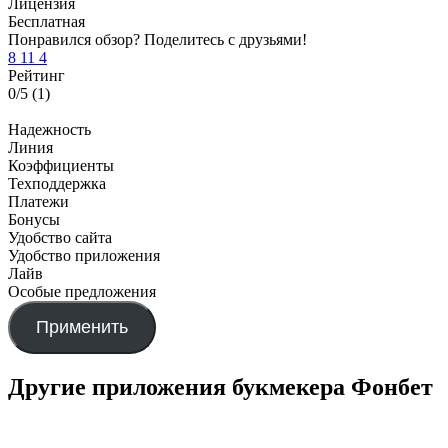
Лицензия
Бесплатная
Понравился обзор? Поделитесь с друзьями!
8
11
4
Рейтинг
0/5
(1)
Надежность
Линия
Коэффициенты
Техподдержка
Платежи
Бонусы
Удобство сайта
Удобство приложения
Лайв
Особые предложения
Другие приложения букмекера Фонбет