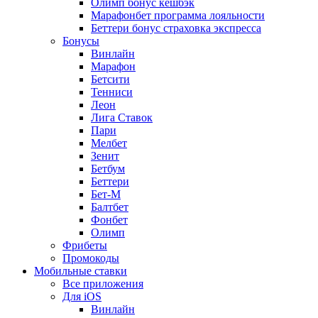
Олимп бонус кешбэк
Марафонбет программа лояльности
Беттери бонус страховка экспресса
Бонусы
Винлайн
Марафон
Бетсити
Тенниси
Леон
Лига Ставок
Пари
Мелбет
Зенит
Бетбум
Беттери
Бет-М
Балтбет
Фонбет
Олимп
Фрибеты
Промокоды
Мобильные ставки
Все приложения
Для iOS
Винлайн