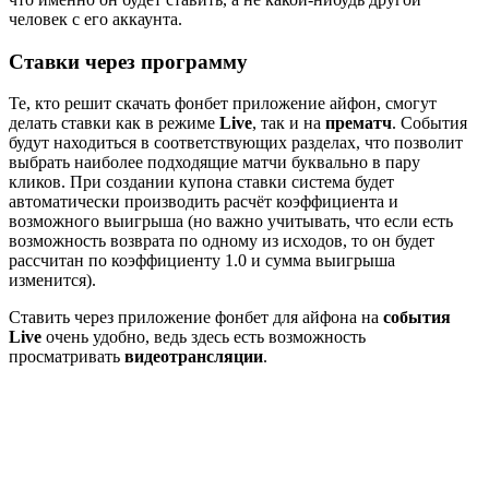
человек с его аккаунта.
Ставки через программу
Те, кто решит скачать фонбет приложение айфон, смогут
делать ставки как в режиме
Live
, так и на
прематч
. События
будут находиться в соответствующих разделах, что позволит
выбрать наиболее подходящие матчи буквально в пару
кликов. При создании купона ставки система будет
автоматически производить расчёт коэффициента и
возможного выигрыша (но важно учитывать, что если есть
возможность возврата по одному из исходов, то он будет
рассчитан по коэффициенту 1.0 и сумма выигрыша
изменится).
Ставить через приложение фонбет для айфона на
события
Live
очень удобно, ведь здесь есть возможность
просматривать
видеотрансляции
.