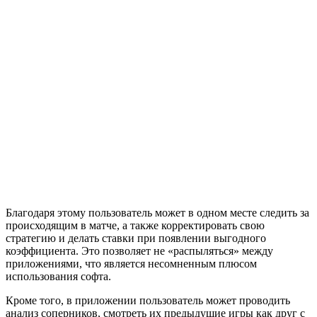
Благодаря этому пользователь может в одном месте следить за
происходящим в матче, а также корректировать свою
стратегию и делать ставки при появлении выгодного
коэффициента. Это позволяет не «распыляться» между
приложениями, что является несомненным плюсом
использования софта.
Кроме того, в приложении пользователь может проводить
анализ соперников, смотреть их предыдущие игры как друг с