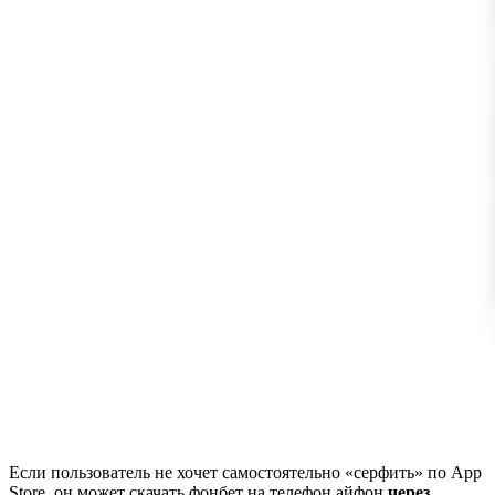
Если пользователь не хочет самостоятельно «серфить» по App
Store, он может скачать фонбет на телефон айфон
через