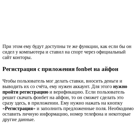
При этом ему будут доступны те же функции, как если бы он
сидел у компьютера и ставил на спорт через официальный
сайт конторы.
Регистрация с приложения fonbet на айфон
Чтобы пользователь мог делать ставки, вносить деньги и
выводить их со счёта, ему нужен аккаунт. Для этого
нужно
пройти регистрацию
и верификацию. Если пользователь
решит скачать фонбет на айфон, то он сможет сделать это
сразу здесь, в приложении. Ему нужно нажать на кнопку
«
Регистрация
» и заполнить предложенные поля. Необходимо
оставить личную информацию, номер телефона и некоторые
другие данные.