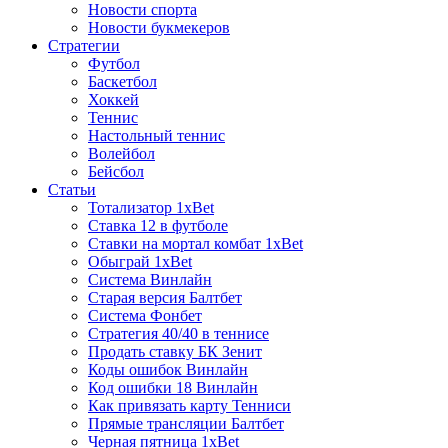
Новости спорта
Новости букмекеров
Стратегии
Футбол
Баскетбол
Хоккей
Теннис
Настольный теннис
Волейбол
Бейсбол
Статьи
Тотализатор 1хBet
Ставка 12 в футболе
Ставки на мортал комбат 1хBet
Обыграй 1хBet
Система Винлайн
Старая версия Балтбет
Система Фонбет
Стратегия 40/40 в теннисе
Продать ставку БК Зенит
Коды ошибок Винлайн
Код ошибки 18 Винлайн
Как привязать карту Тенниси
Прямые трансляции Балтбет
Черная пятница 1xBet