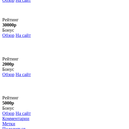
Обзор
На сайт
Рейтинг
30000р
Бонус
Обзор
На сайт
Рейтинг
2000р
Бонус
Обзор
На сайт
Рейтинг
5000р
Бонус
Обзор
На сайт
Комментарии
Метки
Поделиться