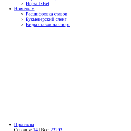
Игры 1xBet
Новичкам
Расшифровка ставок
Букмекерский сленг
Виды ставок на спорт
Прогнозы
Сегодня:
14
| Все:
23293