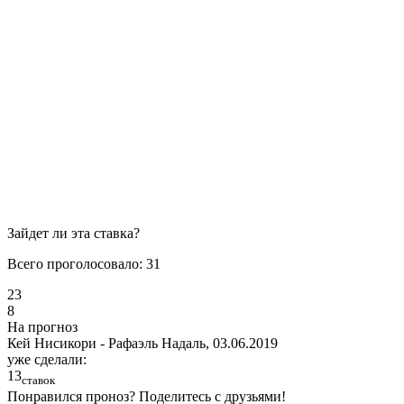
Зайдет ли эта ставка?
Всего проголосовало:
31
23
8
На прогноз
Кей Нисикори - Рафаэль Надаль, 03.06.2019
уже сделали:
13
ставок
Понравился проноз? Поделитесь с друзьями!