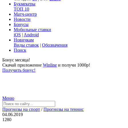
Букмекеры
ТОП 10
Матч-центр
Новости
Бонусы
Мобильные ставки
iOS
|
Android
Новичкам
Виды ставок
|
Обозначения
Поиск
Бонус месяца!
Скачай приложение
Winline
и получи 1000р!
Получить бонус!
Меню
Прогнозы на спорт
/
Прогнозы на теннис
04.06.2019
1280