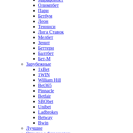
Олимпбет
Пари
Бетбум
Леон
Тенниси
Лига Ставок
Мелбет
Зенит
Беттери
Балтбет
Бет-М
Зарубежные
1xBet
1WIN
William Hill
Bet365
Pinnacle
Betfair
SBObet
Unibet
Ladbrokes
Betway
Bwin
Лучшие