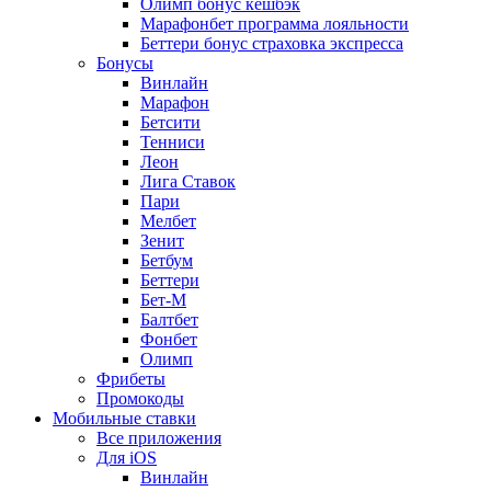
Олимп бонус кешбэк
Марафонбет программа лояльности
Беттери бонус страховка экспресса
Бонусы
Винлайн
Марафон
Бетсити
Тенниси
Леон
Лига Ставок
Пари
Мелбет
Зенит
Бетбум
Беттери
Бет-М
Балтбет
Фонбет
Олимп
Фрибеты
Промокоды
Мобильные ставки
Все приложения
Для iOS
Винлайн