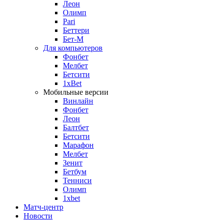
Леон
Олимп
Pari
Беттери
Бет-М
Для компьютеров
Фонбет
Мелбет
Бетсити
1xBet
Мобильные версии
Винлайн
Фонбет
Леон
Балтбет
Бетсити
Марафон
Мелбет
Зенит
Бетбум
Тенниси
Олимп
1xbet
Матч-центр
Новости