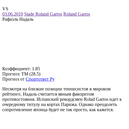
VS
03.06.2019
Stade Roland Garros
Roland Garros
Рафаэль Надаль
Коэффициент:
1.85
Прогноз:
ТМ (28.5)
Прогноз от
Спортответ Ру
Несмотря на близкие позиции теннисистов в мировом
рейтинге, Надаль считается явным фаворитом
противостояния. Испанский рекордсмен Rolad Garros идет к
очередному титулу на кортах Парижа. Однако преодолеть
сопротивление японца будет не так просто, как кажется.