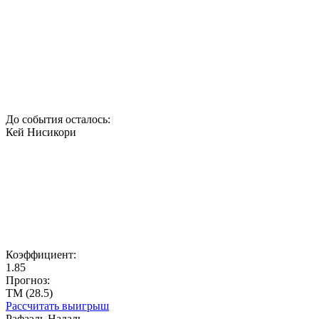
До события осталось:
Кей Нисикори
Коэффициент:
1.85
Прогноз:
ТМ (28.5)
Рассчитать выигрыш
Рафаэль Надаль