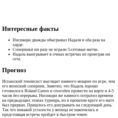
Интересные факты
Нисикори дважды обыгрывал Надаля и оба раза на
харде.
Соперники ни разу не играли 5-сетовые матчи.
Надаль выигрывает в очных встречах не проиграв ни
сета.
Прогноз
Испанский теннисист выглядит намного мощнее по игре, чем
его японский соперник. Заметно, что Надаль хорошо
готовился к Roland Garros и способен провести на корте и 4-5
часов без перерыва. Нисикори же намного потратил времени
на предыдущих этапах турнира, но в прошлом круге его матч
был прерван. Пришлось его доигрывать на следующий день.
Так что никакой усталости у японца не накопилась и
предстоящая встреча пройдет в быстром темпе.