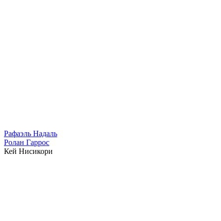
Рафаэль Надаль
Ролан Гаррос
Кей Нисикори