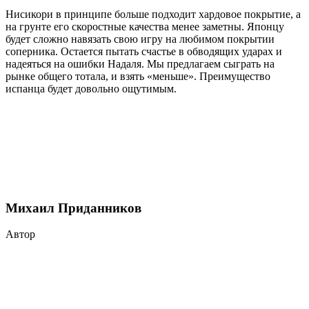
Нисикори в принципе больше подходит хардовое покрытие, а
на грунте его скоростные качества менее заметны. Японцу
будет сложно навязать свою игру на любимом покрытии
соперника. Остается пытать счастье в обводящих ударах и
надеяться на ошибки Надаля. Мы предлагаем сыграть на
рынке общего тотала, и взять «меньше». Преимущество
испанца будет довольно ощутимым.
Михаил Приданников
Автор