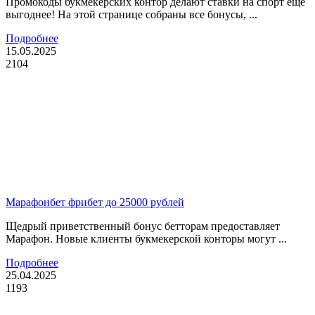
Промокоды букмекерских контор делают ставки на спорт еще
выгоднее! На этой странице собраны все бонусы, ...
Подробнее
15.05.2025
2104
Марафонбет фрибет до 25000 рублей
Щедрый приветственный бонус бетторам предоставляет
Марафон. Новые клиенты букмекерской конторы могут ...
Подробнее
25.04.2025
1193