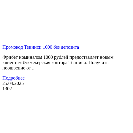
Промокод Тенниси 1000 без депозита
Фрибет номиналом 1000 рублей предоставляет новым
клиентам букмекерская контора Тенниси. Получить
поощрение от ...
Подробнее
25.04.2025
1302