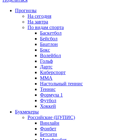
Прогнозы
На сегодня
На завтра
По видам спорта
Баскетбол
Бейсбол
Биатлон
Бокс
Волейбол
Гольф
Дартс
Киберспорт
ММА
Настольный теннис
Теннис
Формула 1
Футбол
Хоккей
Букмекеры
Российские (ЦУПИС)
Винлайн
Фонбет
Бетсити
Марафонбет