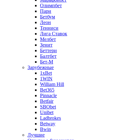
Олимпбет
Пари
Бетбум
Леон
Тенниси
Лига Ставок
Мелбет
Зенит
Беттери
Балтбет
Бет-М
Зарубежные
1xBet
1WIN
William Hill
Bet365
Pinnacle
Betfair
SBObet
Unibet
Ladbrokes
Betway
Bwin
Лучшие