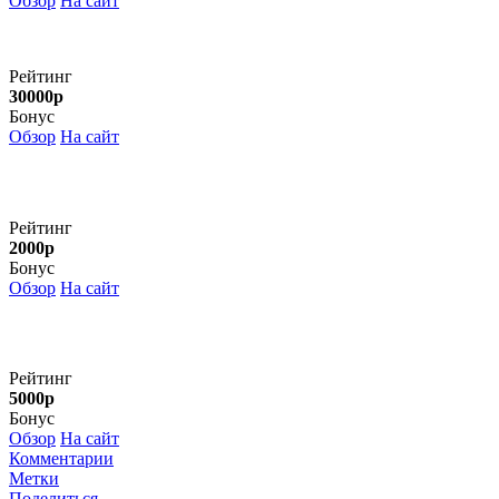
Обзор
На сайт
Рейтинг
30000р
Бонус
Обзор
На сайт
Рейтинг
2000р
Бонус
Обзор
На сайт
Рейтинг
5000р
Бонус
Обзор
На сайт
Комментарии
Метки
Поделиться