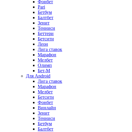
Фонбет
Pari
Бетбум
Балтбет
Зенит
Тенниси
Беттери
Бетсити
Леон
Лига ставок
Марафон
Мелбет
Олимп
Бет-М
Для Android
Лига ставок
Марафон
Мелбет
Бетсити
Фонбет
Винлайн
Зенит
Тенниси
Бетбум
Балтбет