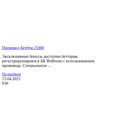
Промокод Бетбум 25000
Эксклюзивные бонусы доступны бетторам,
регистрирующимся в БК BetBoom с использованием
промокода. Специальную ...
Подробнее
15.04.2025
939