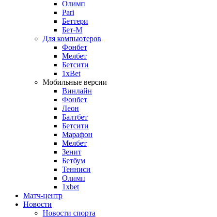
Олимп
Pari
Беттери
Бет-М
Для компьютеров
Фонбет
Мелбет
Бетсити
1xBet
Мобильные версии
Винлайн
Фонбет
Леон
Балтбет
Бетсити
Марафон
Мелбет
Зенит
Бетбум
Тенниси
Олимп
1xbet
Матч-центр
Новости
Новости спорта