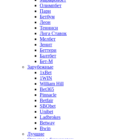
Олимпбет
Пари
Бетбум
Леон
Тенниси
Лига Ставок
Мелбет
Зенит
Беттери
Балтбет
Бет-М
Зарубежные
1xBet
1WIN
William Hill
Bet365
Pinnacle
Betfair
SBObet
Unibet
Ladbrokes
Betway
Bwin
Лучшие