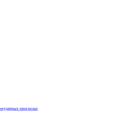
 неудачных прогнозах