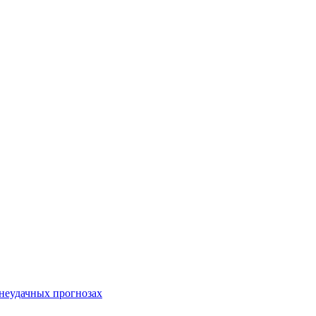
 неудачных прогнозах