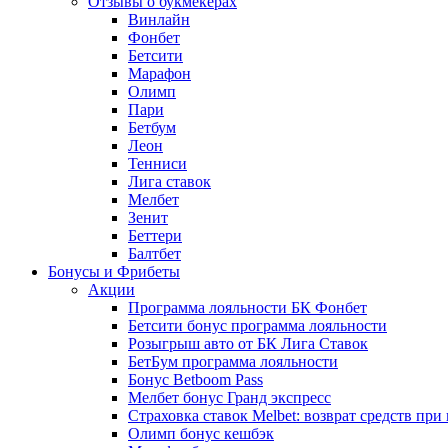
Отзывы о букмекерах
Винлайн
Фонбет
Бетсити
Марафон
Олимп
Пари
Бетбум
Леон
Тенниси
Лига ставок
Мелбет
Зенит
Беттери
Балтбет
Бонусы и Фрибеты
Акции
Программа лояльности БК Фонбет
Бетсити бонус программа лояльности
Розыгрыш авто от БК Лига Ставок
БетБум программа лояльности
Бонус Betboom Pass
Мелбет бонус Гранд экспресс
Страховка ставок Melbet: возврат средств при
Олимп бонус кешбэк