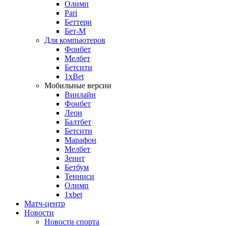
Олимп
Pari
Беттери
Бет-М
Для компьютеров
Фонбет
Мелбет
Бетсити
1xBet
Мобильные версии
Винлайн
Фонбет
Леон
Балтбет
Бетсити
Марафон
Мелбет
Зенит
Бетбум
Тенниси
Олимп
1xbet
Матч-центр
Новости
Новости спорта