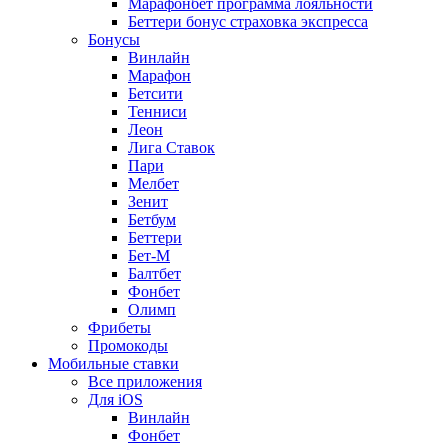
Марафонбет программа лояльности
Беттери бонус страховка экспресса
Бонусы
Винлайн
Марафон
Бетсити
Тенниси
Леон
Лига Ставок
Пари
Мелбет
Зенит
Бетбум
Беттери
Бет-М
Балтбет
Фонбет
Олимп
Фрибеты
Промокоды
Мобильные ставки
Все приложения
Для iOS
Винлайн
Фонбет