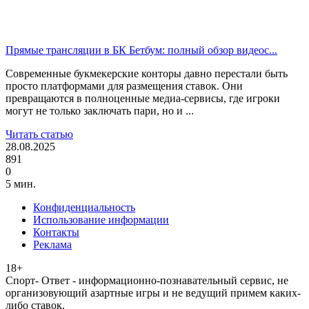
Прямые трансляции в БК Бетбум: полный обзор видеос...
Современные букмекерские конторы давно перестали быть
просто платформами для размещения ставок. Они
превращаются в полноценные медиа-сервисы, где игроки
могут не только заключать пари, но и ...
Читать статью
28.08.2025
891
0
5 мин.
Конфиденциальность
Использование информации
Контакты
Реклама
18+
Спорт- Ответ - информационно-познавательный сервис, не
организовующий азартные игры и не ведущий примем каких-
либо ставок.