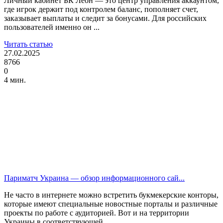
Личный кабинет БК Леон — это центр управления аккаунтом,
где игрок держит под контролем баланс, пополняет счет,
заказывает выплаты и следит за бонусами. Для российских
пользователей именно он ...
Читать статью
27.02.2025
8766
0
4 мин.
Париматч Украина — обзор информационного сай...
Не часто в интернете можно встретить букмекерские конторы,
которые имеют специальные новостные порталы и различные
проекты по работе с аудиторией. Вот и на территории
Украины в соответствующей ...