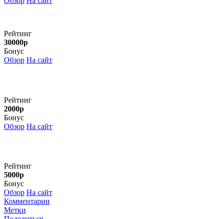
Обзор
На сайт
Рейтинг
30000р
Бонус
Обзор
На сайт
Рейтинг
2000р
Бонус
Обзор
На сайт
Рейтинг
5000р
Бонус
Обзор
На сайт
Комментарии
Метки
Поделиться