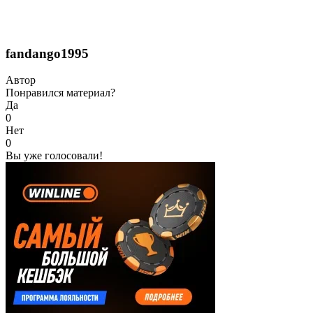
fandango1995
Автор
Понравился материал?
Да
0
Нет
0
Вы уже голосовали!