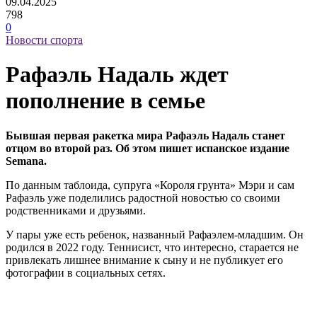
09.04.2025
798
0
Новости спорта
Рафаэль Надаль ждет
пополнение в семье
Бывшая первая ракетка мира Рафаэль Надаль станет
отцом во второй раз. Об этом пишет испанское издание
Semana.
По данным таблоида, супруга «Короля грунта» Мэри и сам
Рафаэль уже поделились радостной новостью со своими
родственниками и друзьями.
У пары уже есть ребенок, названный Рафаэлем-младшим. Он
родился в 2022 году. Теннисист, что интересно, старается не
привлекать лишнее внимание к сыну и не публикует его
фотографии в социальных сетях.