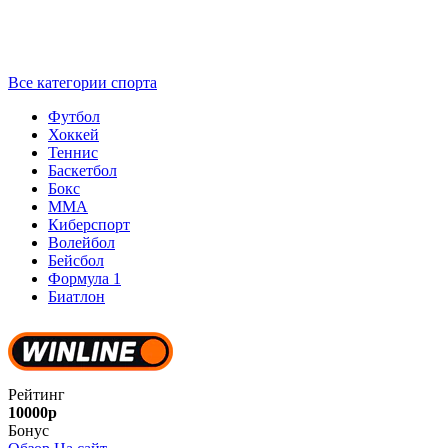
Все категории спорта
Футбол
Хоккей
Теннис
Баскетбол
Бокс
ММА
Киберспорт
Волейбол
Бейсбол
Формула 1
Биатлон
Рейтинг
10000р
Бонус