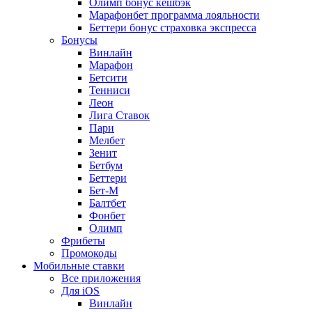
Олимп бонус кешбэк
Марафонбет программа лояльности
Беттери бонус страховка экспресса
Бонусы
Винлайн
Марафон
Бетсити
Тенниси
Леон
Лига Ставок
Пари
Мелбет
Зенит
Бетбум
Беттери
Бет-М
Балтбет
Фонбет
Олимп
Фрибеты
Промокоды
Мобильные ставки
Все приложения
Для iOS
Винлайн