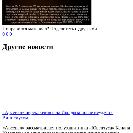
Понравился материал? Поделитесь с друзьями!
0
0
0
Другие новости
«Арсенал» переключился на Йылдыза после неудачи с
Винисиусом
«Арсенал» рассматривает полузащитника «Ювентуса» Кенана