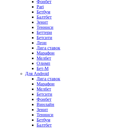
Фонбет
Pari
Бетбум
Балтбет
Зенит
Тенниси
Беттери
Бетсити
Леон
Лига ставок
Марафон
Мелбет
Олимп
Бет-М
Для Android
Лига ставок
Марафон
Мелбет
Бетсити
Фонбет
Винлайн
Зенит
Тенниси
Бетбум
Балтбет