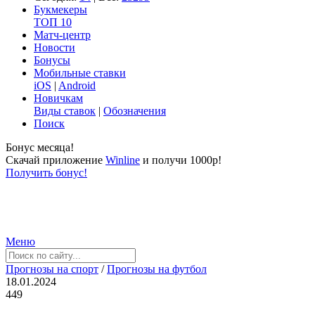
Букмекеры
ТОП 10
Матч-центр
Новости
Бонусы
Мобильные ставки
iOS
|
Android
Новичкам
Виды ставок
|
Обозначения
Поиск
Бонус месяца!
Скачай приложение
Winline
и получи 1000р!
Получить бонус!
Меню
Прогнозы на спорт
/
Прогнозы на футбол
18.01.2024
449