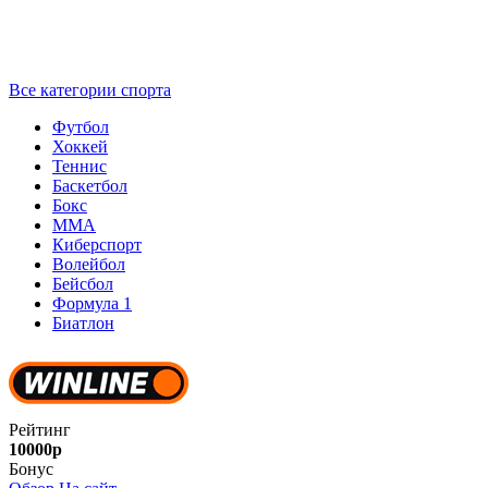
Все категории спорта
Футбол
Хоккей
Теннис
Баскетбол
Бокс
ММА
Киберспорт
Волейбол
Бейсбол
Формула 1
Биатлон
Рейтинг
10000р
Бонус