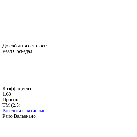
До события осталось:
Реал Сосьедад
Коэффициент:
1.63
Прогноз:
ТМ (2.5)
Рассчитать выигрыш
Райо Вальекано