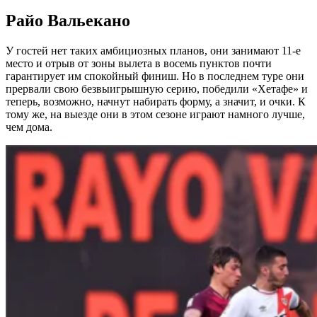
Райо Вальекано
У гостей нет таких амбициозных планов, они занимают 11-е
место и отрыв от зоны вылета в восемь пунктов почти
гарантирует им спокойный финиш. Но в последнем туре они
прервали свою безвыигрышную серию, победили «Хетафе» и
теперь, возможно, начнут набирать форму, а значит, и очки. К
тому же, на выезде они в этом сезоне играют намного лучше,
чем дома.