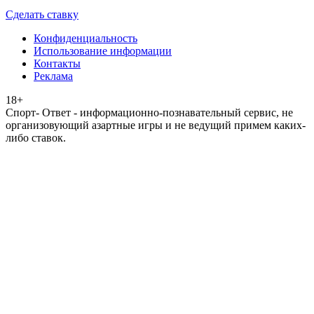
Сделать ставку
Конфиденциальность
Использование информации
Контакты
Реклама
18+
Спорт- Ответ - информационно-познавательный сервис, не
организовующий азартные игры и не ведущий примем каких-
либо ставок.