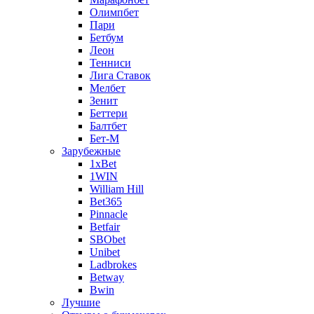
Олимпбет
Пари
Бетбум
Леон
Тенниси
Лига Ставок
Мелбет
Зенит
Беттери
Балтбет
Бет-М
Зарубежные
1xBet
1WIN
William Hill
Bet365
Pinnacle
Betfair
SBObet
Unibet
Ladbrokes
Betway
Bwin
Лучшие