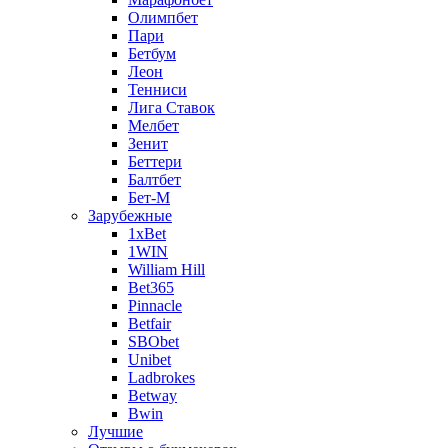
Олимпбет
Пари
Бетбум
Леон
Тенниси
Лига Ставок
Мелбет
Зенит
Беттери
Балтбет
Бет-М
Зарубежные
1xBet
1WIN
William Hill
Bet365
Pinnacle
Betfair
SBObet
Unibet
Ladbrokes
Betway
Bwin
Лучшие