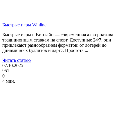
Быстрые игры Winline
Быстрые игры в Винлайн — современная альтернатива
традиционным ставкам на спорт. Доступные 24/7, они
привлекают разнообразием форматов: от лотерей до
динамичных буллитов и дартс. Простота ...
Читать статью
07.10.2025
951
0
4 мин.