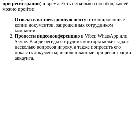
при регистрации
) и время. Есть несколько способов, как её
можно пройти:
Отослать на электронную почту
отсканированные
копии документов, запрошенных сотрудником
компании.
Провести видеоконференцию
в Viber, WhatsApp или
Skype. В ходе беседы сотрудник конторы может задать
несколько вопросов игроку, а также попросить его
показать документы, использованные при регистрации
аккаунта.