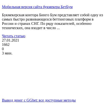
Мобильная версия сайта букмекера БетБум
Букмекерская контора Бинго Бум представляет собой одну из
самых быстро развивающихся беттинговых платформ в
России и странах СНГ. По ряду показателей, особенно
технических, она входит в число ...
Читать статью
27.01.2021
1662
0
3 мин.
Вывод денег с GGbet: все доступные методы