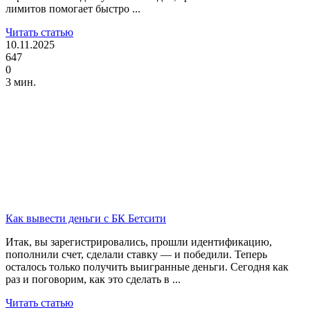
лимитов помогает быстро ...
Читать статью
10.11.2025
647
0
3 мин.
Как вывести деньги с БК Бетсити
Итак, вы зарегистрировались, прошли идентификацию,
пополнили счет, сделали ставку — и победили. Теперь
осталось только получить выигранные деньги. Сегодня как
раз и поговорим, как это сделать в ...
Читать статью