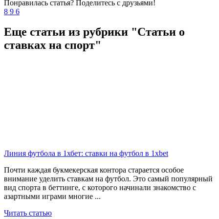
Понравилась статья? Поделитесь с друзьями!
8
9
6
Еще статьи из рубрики "Статьи о
ставках на спорт"
Линия футбола в 1хбет: ставки на футбол в 1xbet
Почти каждая букмекерская контора старается особое
внимание уделить ставкам на футбол. Это самый популярный
вид спорта в беттинге, с которого начинали знакомство с
азартными играми многие ...
Читать статью