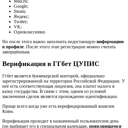
Mail.ru;
Google;
Steam;
Яндекс;
Twitter;
VK;
Одноклассники.
Но после этого важно заполнить недостающую
информацию
в профиле
. После этого этап регистрации можно считать
завершённым.
Верификация в ГГбет ЦУПИС
Ггбет является букмекерской конторой, официально
зарегистрированной на территории Российской Федерации. У
неё есть соответствующая лицензия, она платит налоги в
казну государства. В связи с этим, одним из условий
заключения сделок является прохождение идентификации.
Проще всего когда уже есть верифицированный кошелек
Киви.
Верификация проходит в назначенный пользователем день
(он выбирает его в специальном календаре,
появляющемся