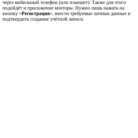
через мобильный телефон (или планшет). Также для этого
подойдёт и приложение конторы. Нужно лишь нажать на
кнопку «
Регистрация
», ввести требуемые личные данные и
подтвердить создание учётной записи.