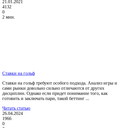
21.01.2021
4132
0
2 мин.
Ставки на гольф
Ставки на гольф требуют особого подхода. Анализ игры и
сами рынки довольно сильно отличаются от других
дисциплин. Однако если придет понимание того, как
готовить и заключать пари, такой беттинг ...
Читать статью
26.04.2024
1966
0