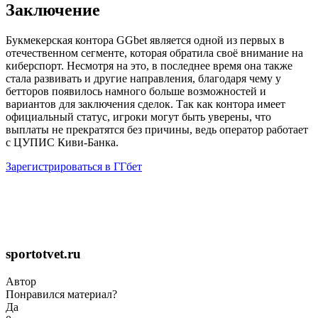
Заключение
Букмекерская контора GGbet является одной из первых в
отечественном сегменте, которая обратила своё внимание на
киберспорт. Несмотря на это, в последнее время она также
стала развивать и другие направления, благодаря чему у
бетторов появилось намного больше возможностей и
вариантов для заключения сделок. Так как контора имеет
официальный статус, игроки могут быть уверены, что
выплаты не прекратятся без причины, ведь оператор работает
с ЦУПИС Киви-Банка.
Зарегистрироваться в ГГбет
sportotvet.ru
Автор
Понравился материал?
Да