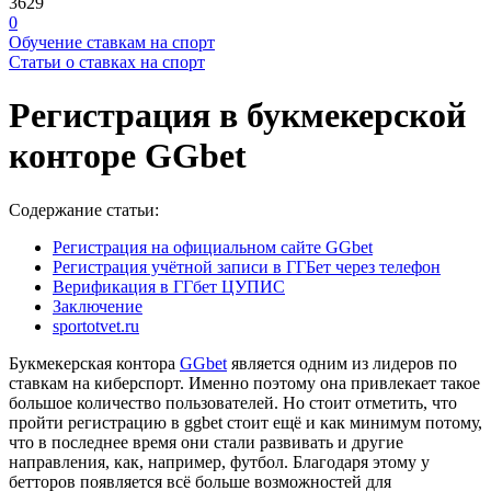
3629
0
Обучение ставкам на спорт
Статьи о ставках на спорт
Регистрация в букмекерской
конторе GGbet
Содержание статьи:
Регистрация на официальном сайте GGbet
Регистрация учётной записи в ГГБет через телефон
Верификация в ГГбет ЦУПИС
Заключение
sportotvet.ru
Букмекерская контора
GGbet
является одним из лидеров по
ставкам на киберспорт. Именно поэтому она привлекает такое
большое количество пользователей. Но стоит отметить, что
пройти регистрацию в ggbet стоит ещё и как минимум потому,
что в последнее время они стали развивать и другие
направления, как, например, футбол. Благодаря этому у
бетторов появляется всё больше возможностей для