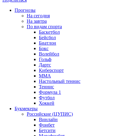
Прогнозы
На сегодня
На завтра
По видам спорта
Баскетбол
Бейсбол
Биатлон
Бокс
Волейбол
Гольф
Дартс
Киберспорт
ММА
Настольный теннис
Теннис
Формула 1
Футбол
Хоккей
Букмекеры
Российские (ЦУПИС)
Винлайн
Фонбет
Бетсити
Марафонбет