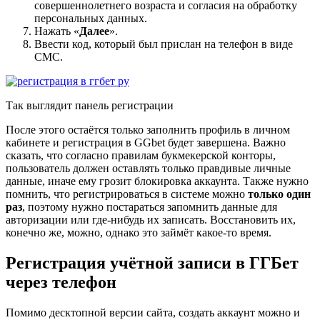
совершеннолетнего возраста и согласия на обработку
персональных данных.
Нажать «
Далее
».
Ввести код, который был прислан на телефон в виде
СМС.
Так выглядит панель регистрации
После этого остаётся только заполнить профиль в личном
кабинете и регистрация в GGbet будет завершена. Важно
сказать, что согласно правилам букмекерской конторы,
пользователь должен оставлять только правдивые личные
данные, иначе ему грозит блокировка аккаунта. Также нужно
помнить, что регистрироваться в системе можно
только один
раз
, поэтому нужно постараться запомнить данные для
авторизации или где-нибудь их записать. Восстановить их,
конечно же, можно, однако это займёт какое-то время.
Регистрация учётной записи в ГГБет
через телефон
Помимо десктопной версии сайта, создать аккаунт можно и