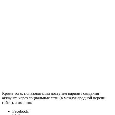
Кроме того, пользователям доступен вариант создания
аккаунта через социальные сети (в международной версии
сайта), а именно:
Facebook;