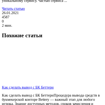
уникальному сервису. Частью сервиса ...
Читать статью
26.01.2021
4587
0
2 мин.
Похожие статьи
Как сделать вывод с БК Беттери
Как сделать вывод с БК БеттериПроцедура вывода средств в
букмекерской конторе Bettery — важный этап для любого
игрока. Знание доступных методов, сроков зачисления и