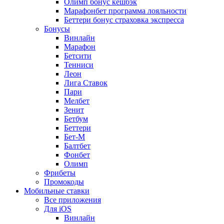
Олимп бонус кешбэк
Марафонбет программа лояльности
Беттери бонус страховка экспресса
Бонусы
Винлайн
Марафон
Бетсити
Тенниси
Леон
Лига Ставок
Пари
Мелбет
Зенит
Бетбум
Беттери
Бет-М
Балтбет
Фонбет
Олимп
Фрибеты
Промокоды
Мобильные ставки
Все приложения
Для iOS
Винлайн