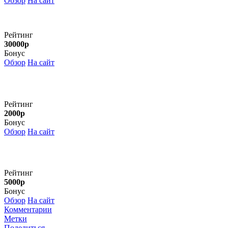
Обзор
На сайт
Рейтинг
30000р
Бонус
Обзор
На сайт
Рейтинг
2000р
Бонус
Обзор
На сайт
Рейтинг
5000р
Бонус
Обзор
На сайт
Комментарии
Метки
Поделиться