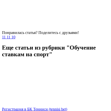
Понравилась статья? Поделитесь с друзьями!
11
11
10
Еще статьи из рубрики "Обучение
ставкам на спорт"
Регистрация в БК Тенниси (tennisi bet)