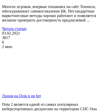
Многих игроков, впервые попавших на сайт Тенниси,
обескураживает самовосхваление БК. Нестандартные
маркетинговые методы хорошо работают и появляется
желание проверить достоверность предлагаемой ...
Читать статью
03.02.2021
3817
0
2 мин.
Линия на Dota в gg bet
Dota 2 является одной из самых популярных
киберспортивных дисциплин на территории СНГ. Она