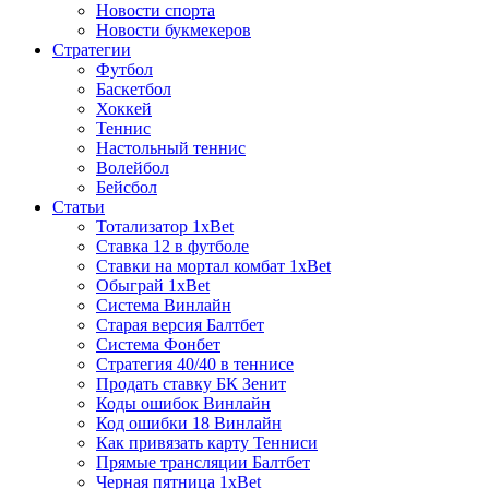
Новости спорта
Новости букмекеров
Стратегии
Футбол
Баскетбол
Хоккей
Теннис
Настольный теннис
Волейбол
Бейсбол
Статьи
Тотализатор 1хBet
Ставка 12 в футболе
Ставки на мортал комбат 1хBet
Обыграй 1хBet
Система Винлайн
Старая версия Балтбет
Система Фонбет
Стратегия 40/40 в теннисе
Продать ставку БК Зенит
Коды ошибок Винлайн
Код ошибки 18 Винлайн
Как привязать карту Тенниси
Прямые трансляции Балтбет
Черная пятница 1xBet