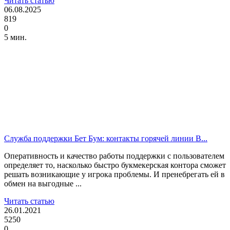
Читать статью
06.08.2025
819
0
5 мин.
Служба поддержки Бет Бум: контакты горячей линии B...
Оперативность и качество работы поддержки с пользователем
определяет то, насколько быстро букмекерская контора сможет
решать возникающие у игрока проблемы. И пренебрегать ей в
обмен на выгодные ...
Читать статью
26.01.2021
5250
0