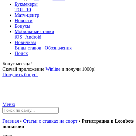
Букмекеры
ТОП 10
Матч-центр
Новости
Бонусы
Мобильные ставки
iOS
|
Android
Новичкам
Виды ставок
|
Обозначения
Поиск
Бонус месяца!
Скачай приложение
Winline
и получи 1000р!
Получить бонус!
Меню
Главная
•
Статьи о ставках на спорт
•
Регистрация в Leonbets
пошагово