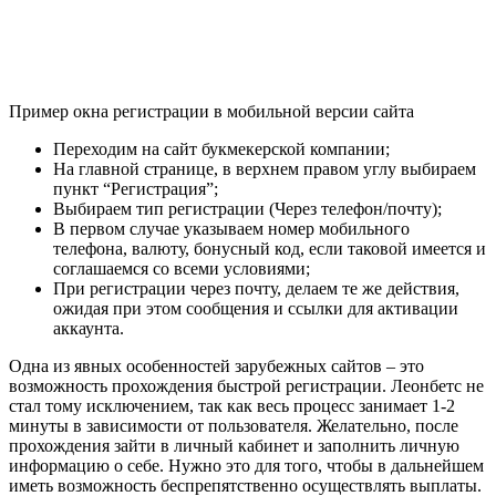
Пример окна регистрации в мобильной версии сайта
Переходим на сайт букмекерской компании;
На главной странице, в верхнем правом углу выбираем
пункт “Регистрация”;
Выбираем тип регистрации (Через телефон/почту);
В первом случае указываем номер мобильного
телефона, валюту, бонусный код, если таковой имеется и
соглашаемся со всеми условиями;
При регистрации через почту, делаем те же действия,
ожидая при этом сообщения и ссылки для активации
аккаунта.
Одна из явных особенностей зарубежных сайтов – это
возможность прохождения быстрой регистрации. Леонбетс не
стал тому исключением, так как весь процесс занимает 1-2
минуты в зависимости от пользователя. Желательно, после
прохождения зайти в личный кабинет и заполнить личную
информацию о себе. Нужно это для того, чтобы в дальнейшем
иметь возможность беспрепятственно осуществлять выплаты.