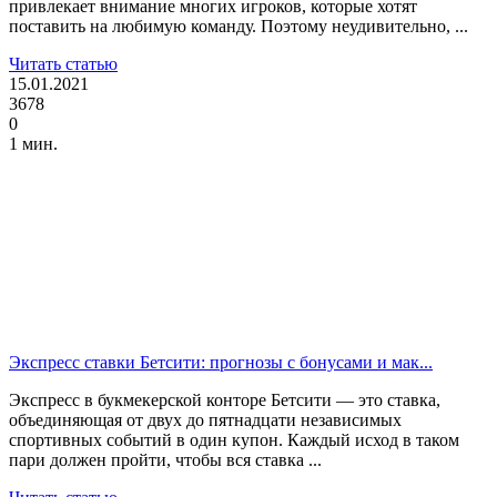
привлекает внимание многих игроков, которые хотят
поставить на любимую команду. Поэтому неудивительно, ...
Читать статью
15.01.2021
3678
0
1 мин.
Экспресс ставки Бетсити: прогнозы с бонусами и мак...
Экспресс в букмекерской конторе Бетсити — это ставка,
объединяющая от двух до пятнадцати независимых
спортивных событий в один купон. Каждый исход в таком
пари должен пройти, чтобы вся ставка ...