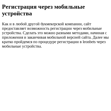
Регистрация через мобильные
устройства
Как и в любой другой букмекерской компании, сайт
предоставляет возможность регистрации через мобильные
устройства. Сделать это можно разными методами, начиная с
приложения и заканчивая мобильной версией сайта. Далее мы
кратко пройдемся по процедуре регистрации в leonbets через
мобильные устройства.