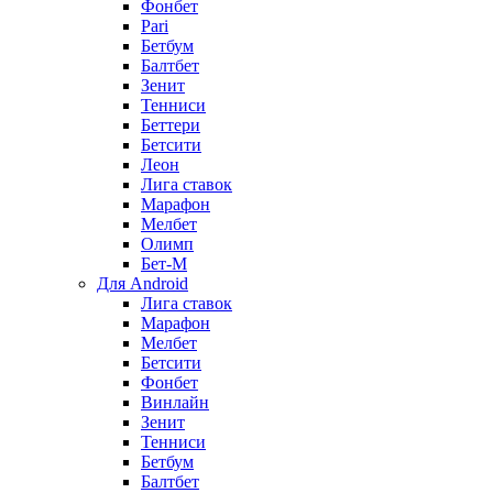
Фонбет
Pari
Бетбум
Балтбет
Зенит
Тенниси
Беттери
Бетсити
Леон
Лига ставок
Марафон
Мелбет
Олимп
Бет-М
Для Android
Лига ставок
Марафон
Мелбет
Бетсити
Фонбет
Винлайн
Зенит
Тенниси
Бетбум
Балтбет