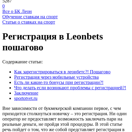
5287
0
Все о БК Леон
Обучение ставкам на спорт
Статьи о ставках на спорт
Регистрация в Leonbets
пошагово
Содержание статьи:
Как зарегистрироваться в леонбетс?! Пошагово
Регистрация через мобильные устройства
Есть ли какие-то бонусы при регистрации?!
Что делать если возникают проблемы с регистрацией?!
Заключение
sportotvet.ru
Вне зависимости от букмекерской компании первое, с чем
приходится столкнуться новичку – это регистрация. Ни один
оператор не предоставляет возможность заключать пари на
реальные деньги, не пройдя этой процедуры. В этой статье
речь пойдет о том, что же собой представляет регистрация в