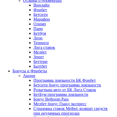
Отзывы о букмекерах
Винлайн
Фонбет
Бетсити
Марафон
Олимп
Пари
Бетбум
Леон
Тенниси
Лига ставок
Мелбет
Зенит
Беттери
Балтбет
Бонусы и Фрибеты
Акции
Программа лояльности БК Фонбет
Бетсити бонус программа лояльности
Розыгрыш авто от БК Лига Ставок
БетБум программа лояльности
Бонус Betboom Pass
Мелбет бонус Гранд экспресс
Страховка ставок Melbet: возврат средств
при неудачных прогнозах