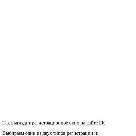
Так выглядит регистрационное окно на сайте БК
Выбираем один из двух типов регистрации и: