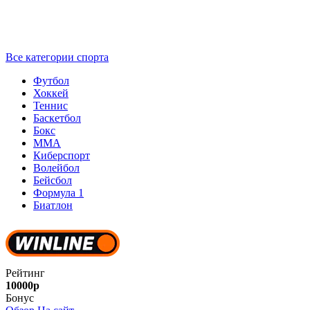
Все категории спорта
Футбол
Хоккей
Теннис
Баскетбол
Бокс
ММА
Киберспорт
Волейбол
Бейсбол
Формула 1
Биатлон
Рейтинг
10000р
Бонус