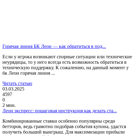
Горячая линия БК Леон — как обратиться в под...
Если у игрока возникают спорные ситуации или технические
неурядицы, то у него всегда есть возможность обратиться в
техническую поддержку. К сожалению, на данный момент у
бк Леон горячая линия ...
Читать статью
03.03.2025
4597
0
2 мин.
Леон экспресс: пошаговая инструкция как делать ста...
Комбинированные ставки особенно популярны среди
бетторов, ведь грамотно подобрав события купона, удастся
получить больший выигрыш. Для максимизации прибыли