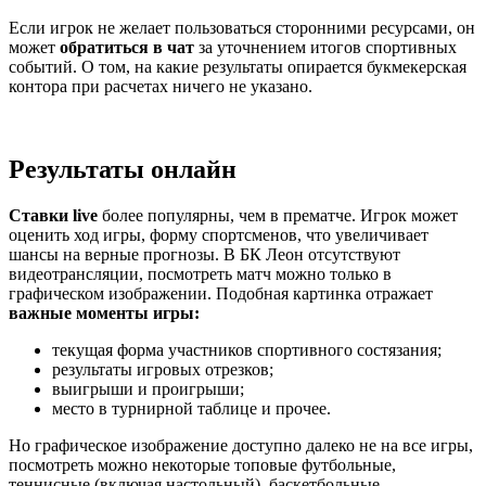
Если игрок не желает пользоваться сторонними ресурсами, он
может
обратиться в чат
за уточнением итогов спортивных
событий. О том, на какие результаты опирается букмекерская
контора при расчетах ничего не указано.
Результаты онлайн
Ставки live
более популярны, чем в прематче. Игрок может
оценить ход игры, форму спортсменов, что увеличивает
шансы на верные прогнозы. В БК Леон отсутствуют
видеотрансляции, посмотреть матч можно только в
графическом изображении. Подобная картинка отражает
важные моменты игры:
текущая форма участников спортивного состязания;
результаты игровых отрезков;
выигрыши и проигрыши;
место в турнирной таблице и прочее.
Но графическое изображение доступно далеко не на все игры,
посмотреть можно некоторые топовые футбольные,
теннисные (включая настольный), баскетбольные