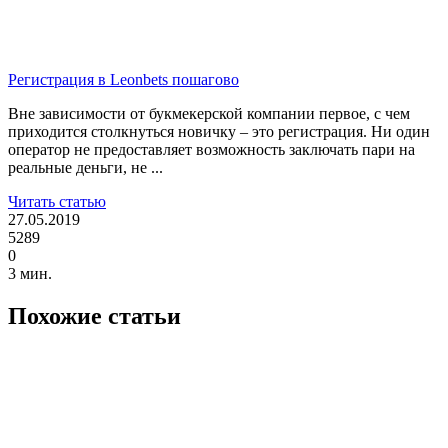
Регистрация в Leonbets пошагово
Вне зависимости от букмекерской компании первое, с чем
приходится столкнуться новичку – это регистрация. Ни один
оператор не предоставляет возможность заключать пари на
реальные деньги, не ...
Читать статью
27.05.2019
5289
0
3 мин.
Похожие статьи