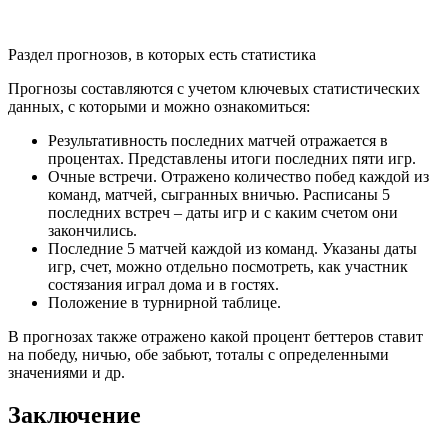
Раздел прогнозов, в которых есть статистика
Прогнозы составляются с учетом ключевых статистических
данных, с которыми и можно ознакомиться:
Результативность последних матчей отражается в
процентах. Представлены итоги последних пяти игр.
Очные встречи. Отражено количество побед каждой из
команд, матчей, сыгранных вничью. Расписаны 5
последних встреч – даты игр и с каким счетом они
закончились.
Последние 5 матчей каждой из команд. Указаны даты
игр, счет, можно отдельно посмотреть, как участник
состязания играл дома и в гостях.
Положение в турнирной таблице.
В прогнозах также отражено какой процент беттеров ставит
на победу, ничью, обе забьют, тоталы с определенными
значениями и др.
Заключение