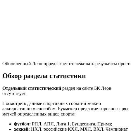
Обновленный Леон прредлагает отслеживать результаты прост
Обзор раздела статистики
Отдельный статистический
раздел на сайте БК Леон
отсутствует.
Посмотреть данные спортивных событий можно
альтернативным способом. Букмекер предлагает прогнозы ряд
матчей определенных видов спорта:
футбол:
РПЛ, АПЛ, Лига 1, Бундеслига, Прима;
хоккей:
НХЛ, российские КХЛ, МХЛ, ВХЛ, Чемпионат