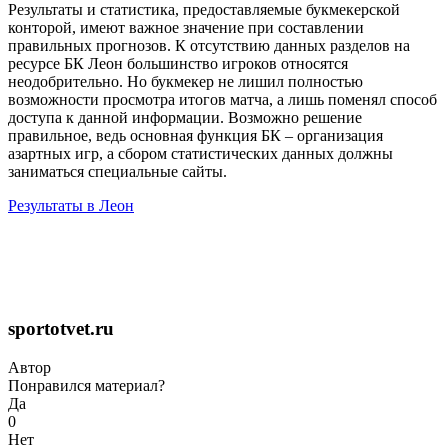
Результаты и статистика, предоставляемые букмекерской
конторой, имеют важное значение при составлении
правильных прогнозов. К отсутствию данных разделов на
ресурсе БК Леон большинство игроков относятся
неодобрительно. Но букмекер не лишил полностью
возможности просмотра итогов матча, а лишь поменял способ
доступа к данной информации. Возможно решение
правильное, ведь основная функция БК – организация
азартных игр, а сбором статистических данных должны
заниматься специальные сайты.
Результаты в Леон
sportotvet.ru
Автор
Понравился материал?
Да
0
Нет