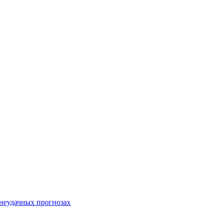
 неудачных прогнозах