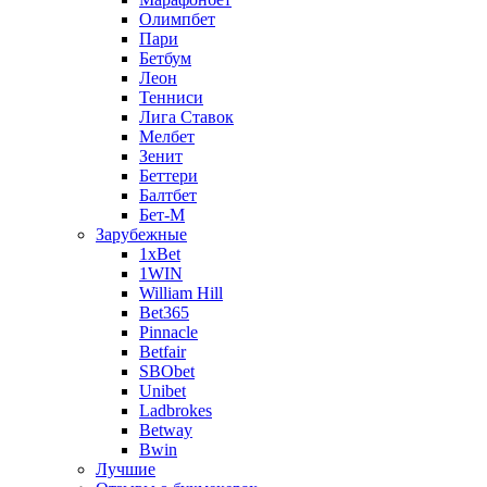
Олимпбет
Пари
Бетбум
Леон
Тенниси
Лига Ставок
Мелбет
Зенит
Беттери
Балтбет
Бет-М
Зарубежные
1xBet
1WIN
William Hill
Bet365
Pinnacle
Betfair
SBObet
Unibet
Ladbrokes
Betway
Bwin
Лучшие