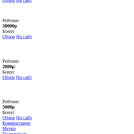
Обзор
На сайт
Рейтинг
30000р
Бонус
Обзор
На сайт
Рейтинг
2000р
Бонус
Обзор
На сайт
Рейтинг
5000р
Бонус
Обзор
На сайт
Комментарии
Метки
Поделиться