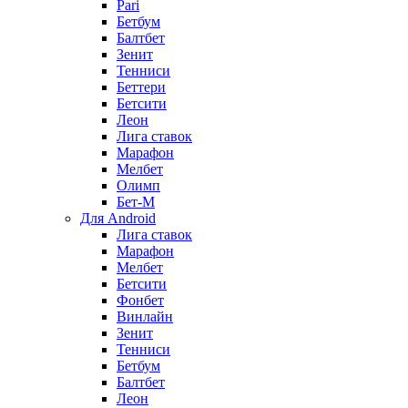
Pari
Бетбум
Балтбет
Зенит
Тенниси
Беттери
Бетсити
Леон
Лига ставок
Марафон
Мелбет
Олимп
Бет-М
Для Android
Лига ставок
Марафон
Мелбет
Бетсити
Фонбет
Винлайн
Зенит
Тенниси
Бетбум
Балтбет
Леон