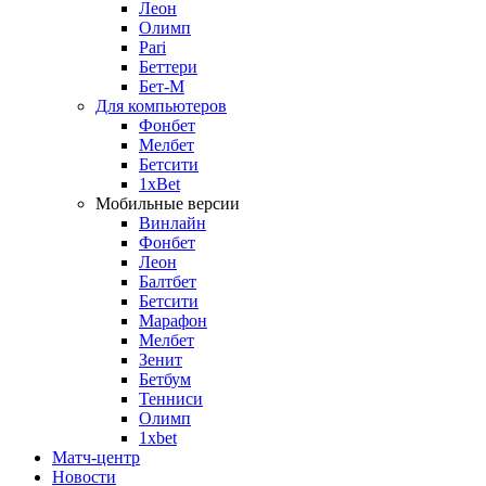
Леон
Олимп
Pari
Беттери
Бет-М
Для компьютеров
Фонбет
Мелбет
Бетсити
1xBet
Мобильные версии
Винлайн
Фонбет
Леон
Балтбет
Бетсити
Марафон
Мелбет
Зенит
Бетбум
Тенниси
Олимп
1xbet
Матч-центр
Новости