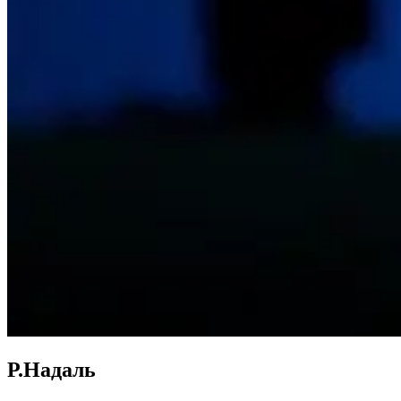
Р.Надаль