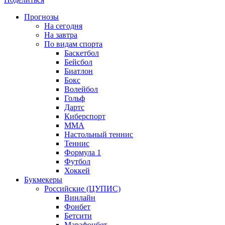
Прогнозы
На сегодня
На завтра
По видам спорта
Баскетбол
Бейсбол
Биатлон
Бокс
Волейбол
Гольф
Дартс
Киберспорт
ММА
Настольный теннис
Теннис
Формула 1
Футбол
Хоккей
Букмекеры
Российские (ЦУПИС)
Винлайн
Фонбет
Бетсити
Марафонбет