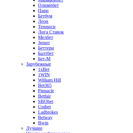
Олимпбет
Пари
Бетбум
Леон
Тенниси
Лига Ставок
Мелбет
Зенит
Беттери
Балтбет
Бет-М
Зарубежные
1xBet
1WIN
William Hill
Bet365
Pinnacle
Betfair
SBObet
Unibet
Ladbrokes
Betway
Bwin
Лучшие