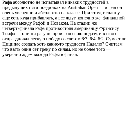
Рафа абсолютно не испытывал никаких трудностей в
предыдущих пяти поединках на Australian Open — играл он
очень уверенно и абсолютно на классе. При этом, испанцу
еще есть куда прибавлять, а все ждут, конечно же, финальной
встречи между Рафой и Новаком. На стадии же
четвертьфинала Рафа противостоял американцу Фрэнсису
Тиафо — они ни разу не проиграл свою подачу, и в итоге
отпраздновал легкую победу со счетом 6:3, 6:4, 6:2. Сумеет ли
Циципас создать хоть какие-то трудности Надалю? Считаем,
что взять один сет греку по силам, но не более того —
уверенно ждем выхода Рафы в финал.