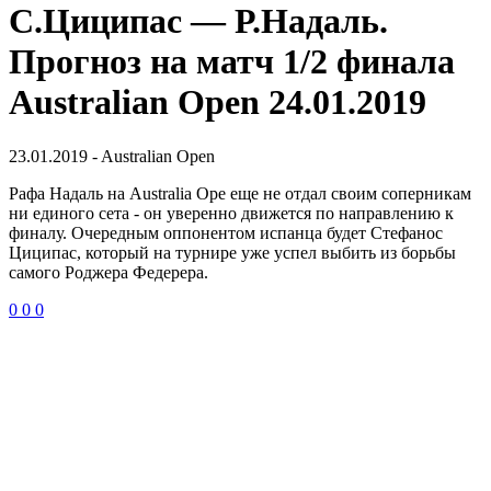
С.Циципас — Р.Надаль.
Прогноз на матч 1/2 финала
Australian Open 24.01.2019
23.01.2019
-
Australian Open
Рафа Надаль на Australia Ope еще не отдал своим соперникам
ни единого сета - он уверенно движется по направлению к
финалу. Очередным оппонентом испанца будет Стефанос
Циципас, который на турнире уже успел выбить из борьбы
самого Роджера Федерера.
0
0
0