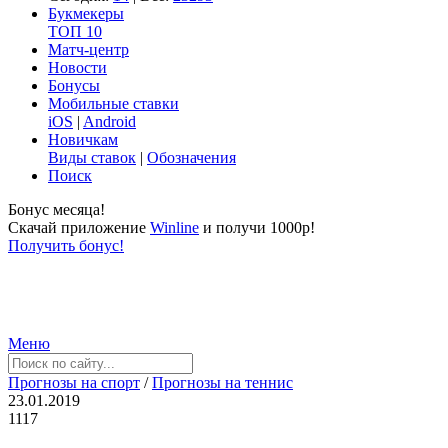
Букмекеры
ТОП 10
Матч-центр
Новости
Бонусы
Мобильные ставки
iOS
|
Android
Новичкам
Виды ставок
|
Обозначения
Поиск
Бонус месяца!
Скачай приложение
Winline
и получи 1000р!
Получить бонус!
Меню
Прогнозы на спорт
/
Прогнозы на теннис
23.01.2019
1117