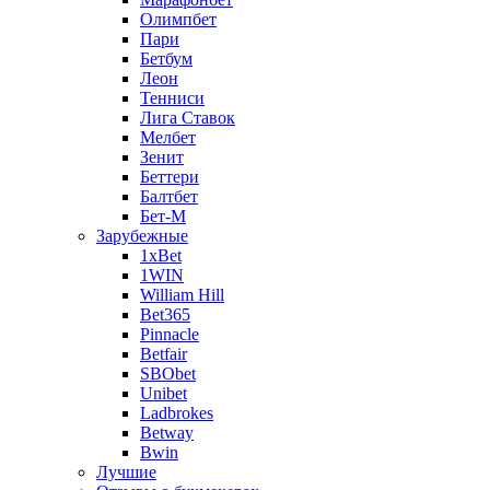
Олимпбет
Пари
Бетбум
Леон
Тенниси
Лига Ставок
Мелбет
Зенит
Беттери
Балтбет
Бет-М
Зарубежные
1xBet
1WIN
William Hill
Bet365
Pinnacle
Betfair
SBObet
Unibet
Ladbrokes
Betway
Bwin
Лучшие