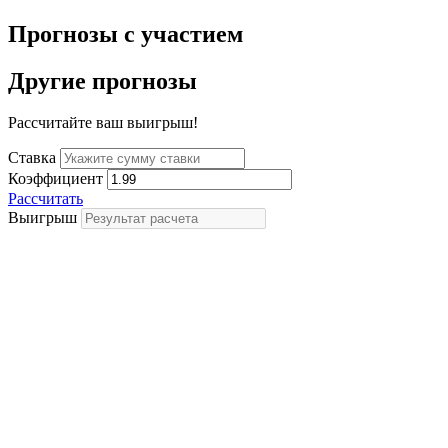
Прогнозы с участием
Другие прогнозы
Рассчитайте ваш выигрыш!
Ставка
Коэффициент
Рассчитать
Выигрыш