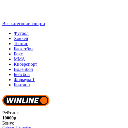
Все категории спорта
Футбол
Хоккей
Теннис
Баскетбол
Бокс
ММА
Киберспорт
Волейбол
Бейсбол
Формула 1
Биатлон
Рейтинг
10000р
Бонус