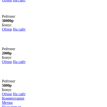
Обзор
На сайт
Рейтинг
30000р
Бонус
Обзор
На сайт
Рейтинг
2000р
Бонус
Обзор
На сайт
Рейтинг
5000р
Бонус
Обзор
На сайт
Комментарии
Метки
Поделиться