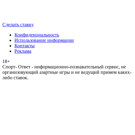
Сделать ставку
Конфиденциальность
Использование информации
Контакты
Реклама
18+
Спорт- Ответ - информационно-познавательный сервис, не
организовующий азартные игры и не ведущий примем каких-
либо ставок.