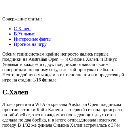
Содержание статьи:
С.Халеп
В.Уильямс
Интересные факты
Прогноз на игру
Обеим теннисисткам крайне непросто дались первые
поединки на Australian Open — и Симона Халеп, и Винус
Уильямс в каждом из двух поединков отдавали своим
соперницам по одному сету, и легкой прогулки не было.
Нечто подобного мы ждем в их исполнении и в предстоящей
игре на стадии 1/16 финала.
С.Халеп
Лидер рейтинга WTA открывала Australian Open поединком
простив эстонки Кайи Канепи — первый сет она проиграла
на тай-брейке, зато в каждом из последующих двух сетов
сделала по два брейка, и в итоге отпраздновала нелегкую
победу. В 1/32 же финала Симона Халеп встречалась с 37-й