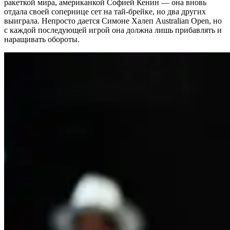
ракеткой мира, американкой Софией Кенин — она вновь
отдала своей сопернице сет на тай-брейке, но два других
выиграла. Непросто дается Симоне Халеп Australian Open, но
с каждой последующей игрой она должна лишь прибавлять и
наращивать обороты.