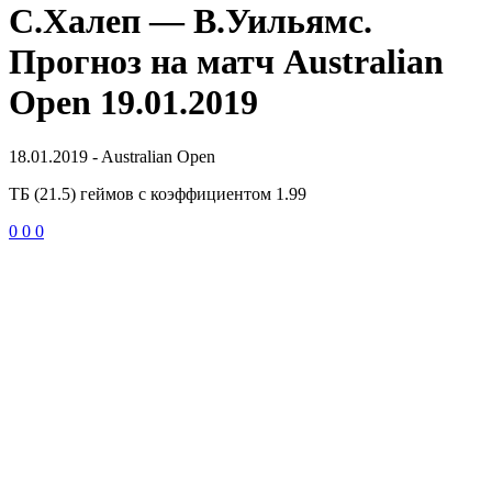
С.Халеп — В.Уильямс.
Прогноз на матч Australian
Open 19.01.2019
18.01.2019
-
Australian Open
ТБ (21.5) геймов с коэффициентом 1.99
0
0
0