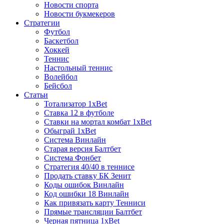
Новости спорта
Новости букмекеров
Стратегии
Футбол
Баскетбол
Хоккей
Теннис
Настольный теннис
Волейбол
Бейсбол
Статьи
Тотализатор 1хBet
Ставка 12 в футболе
Ставки на мортал комбат 1хBet
Обыграй 1хBet
Система Винлайн
Старая версия Балтбет
Система Фонбет
Стратегия 40/40 в теннисе
Продать ставку БК Зенит
Коды ошибок Винлайн
Код ошибки 18 Винлайн
Как привязать карту Тенниси
Прямые трансляции Балтбет
Черная пятница 1xBet