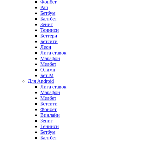
Фонбет
Pari
Бетбум
Балтбет
Зенит
Тенниси
Беттери
Бетсити
Леон
Лига ставок
Марафон
Мелбет
Олимп
Бет-М
Для Android
Лига ставок
Марафон
Мелбет
Бетсити
Фонбет
Винлайн
Зенит
Тенниси
Бетбум
Балтбет