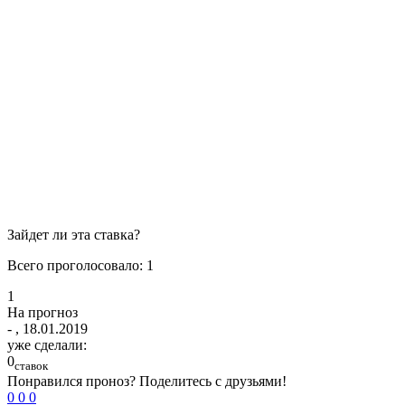
Зайдет ли эта ставка?
Всего проголосовало:
1
1
На прогноз
- , 18.01.2019
уже сделали:
0
ставок
Понравился проноз? Поделитесь с друзьями!
0
0
0