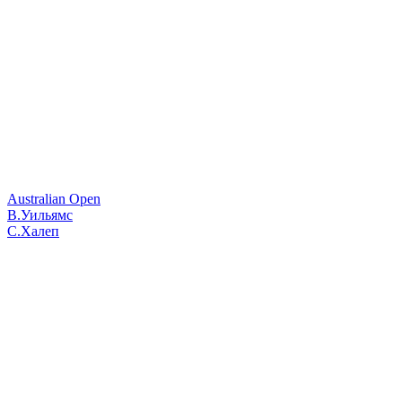
Australian Open
В.Уильямс
С.Халеп