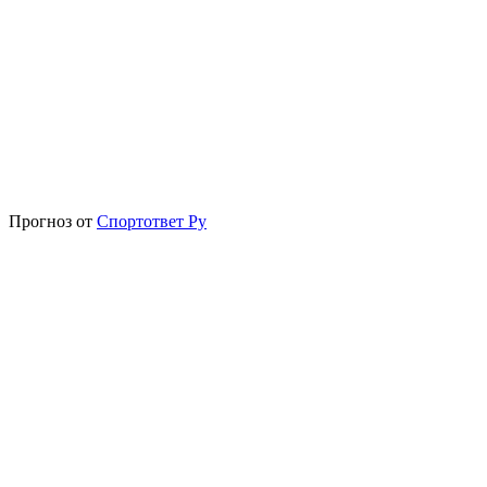
Прогноз от
Спортответ Ру