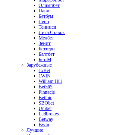
Олимпбет
Пари
Бетбум
Леон
Тенниси
Лига Ставок
Мелбет
Зенит
Беттери
Балтбет
Бет-М
Зарубежные
1xBet
1WIN
William Hill
Bet365
Pinnacle
Betfair
SBObet
Unibet
Ladbrokes
Betway
Bwin
Лучшие