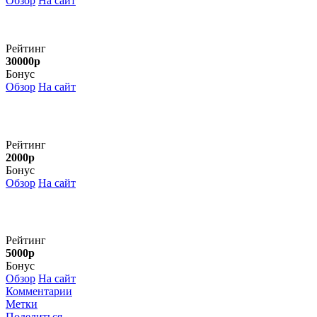
Обзор
На сайт
Рейтинг
30000р
Бонус
Обзор
На сайт
Рейтинг
2000р
Бонус
Обзор
На сайт
Рейтинг
5000р
Бонус
Обзор
На сайт
Комментарии
Метки
Поделиться