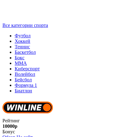
Все категории спорта
Футбол
Хоккей
Теннис
Баскетбол
Бокс
ММА
Киберспорт
Волейбол
Бейсбол
Формула 1
Биатлон
Рейтинг
10000р
Бонус