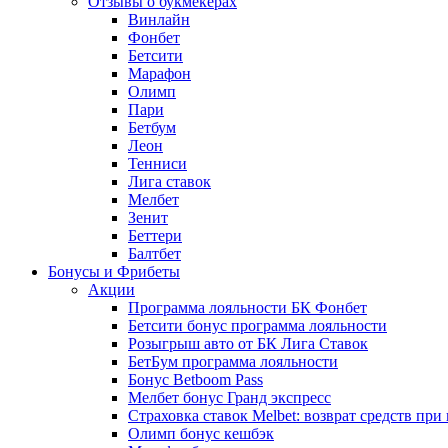
Отзывы о букмекерах
Винлайн
Фонбет
Бетсити
Марафон
Олимп
Пари
Бетбум
Леон
Тенниси
Лига ставок
Мелбет
Зенит
Беттери
Балтбет
Бонусы и Фрибеты
Акции
Программа лояльности БК Фонбет
Бетсити бонус программа лояльности
Розыгрыш авто от БК Лига Ставок
БетБум программа лояльности
Бонус Betboom Pass
Мелбет бонус Гранд экспресс
Страховка ставок Melbet: возврат средств при
Олимп бонус кешбэк