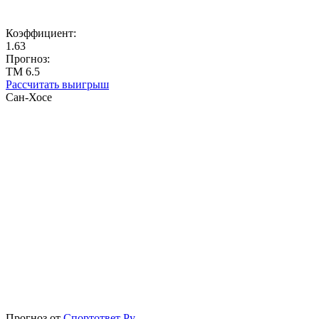
Коэффициент:
1.63
Прогноз:
ТМ 6.5
Рассчитать выигрыш
Сан-Хосе
Прогноз от
Спортответ Ру