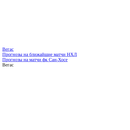
Вегас
Прогнозы на ближайшие матчи НХЛ
Прогнозы на матчи фк Сан-Хосе
Вегас