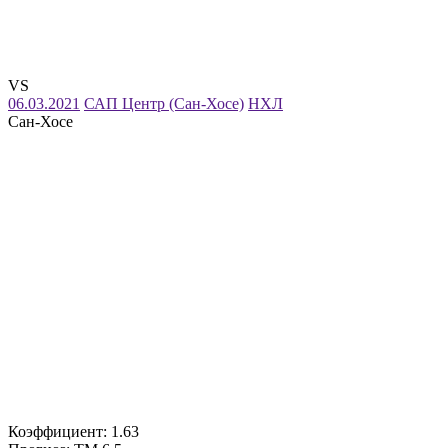
VS
06.03.2021
САП Центр (Сан-Хосе)
НХЛ
Сан-Хосе
Коэффициент:
1.63