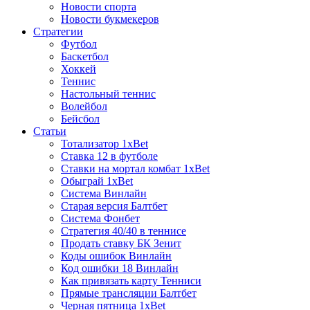
Новости спорта
Новости букмекеров
Стратегии
Футбол
Баскетбол
Хоккей
Теннис
Настольный теннис
Волейбол
Бейсбол
Статьи
Тотализатор 1хBet
Ставка 12 в футболе
Ставки на мортал комбат 1хBet
Обыграй 1хBet
Система Винлайн
Старая версия Балтбет
Система Фонбет
Стратегия 40/40 в теннисе
Продать ставку БК Зенит
Коды ошибок Винлайн
Код ошибки 18 Винлайн
Как привязать карту Тенниси
Прямые трансляции Балтбет
Черная пятница 1xBet