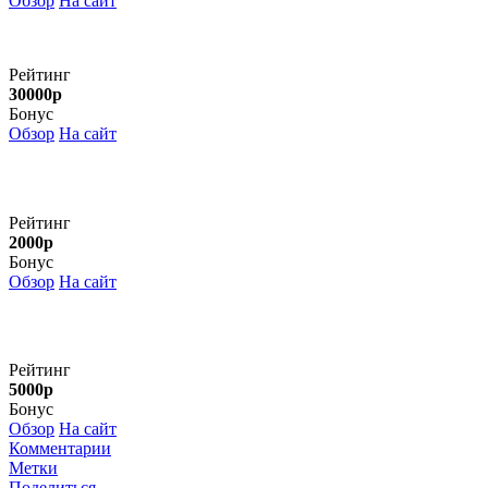
Обзор
На сайт
Рейтинг
30000р
Бонус
Обзор
На сайт
Рейтинг
2000р
Бонус
Обзор
На сайт
Рейтинг
5000р
Бонус
Обзор
На сайт
Комментарии
Метки
Поделиться