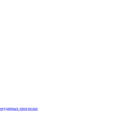
 неудачных прогнозах