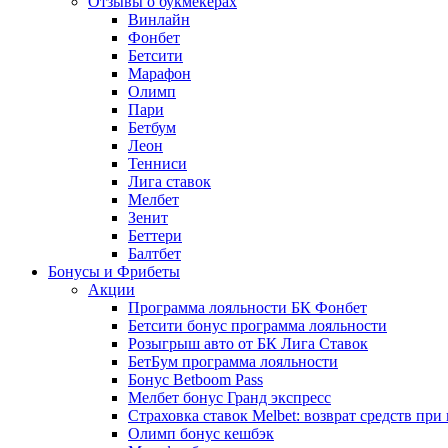
Отзывы о букмекерах
Винлайн
Фонбет
Бетсити
Марафон
Олимп
Пари
Бетбум
Леон
Тенниси
Лига ставок
Мелбет
Зенит
Беттери
Балтбет
Бонусы и Фрибеты
Акции
Программа лояльности БК Фонбет
Бетсити бонус программа лояльности
Розыгрыш авто от БК Лига Ставок
БетБум программа лояльности
Бонус Betboom Pass
Мелбет бонус Гранд экспресс
Страховка ставок Melbet: возврат средств при
Олимп бонус кешбэк