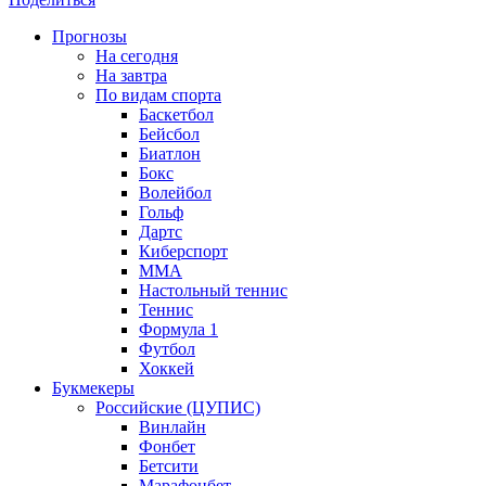
Прогнозы
На сегодня
На завтра
По видам спорта
Баскетбол
Бейсбол
Биатлон
Бокс
Волейбол
Гольф
Дартс
Киберспорт
ММА
Настольный теннис
Теннис
Формула 1
Футбол
Хоккей
Букмекеры
Российские (ЦУПИС)
Винлайн
Фонбет
Бетсити
Марафонбет