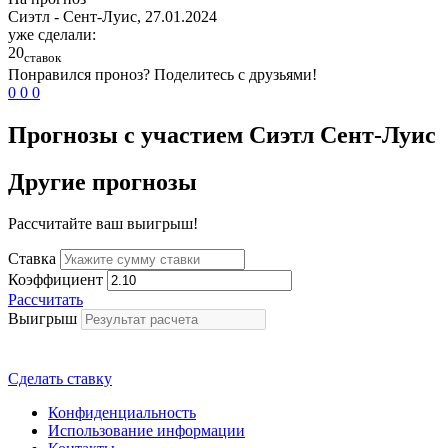
Сиэтл - Сент-Луис, 27.01.2024
уже сделали:
20
ставок
Понравился проноз? Поделитесь с друзьями!
0
0
0
Прогнозы с участием
Сиэтл
Сент-Луис
Другие прогнозы
Рассчитайте ваш выигрыш!
Ставка
Коэффициент
Рассчитать
Выигрыш
Сделать ставку
Конфиденциальность
Использование информации