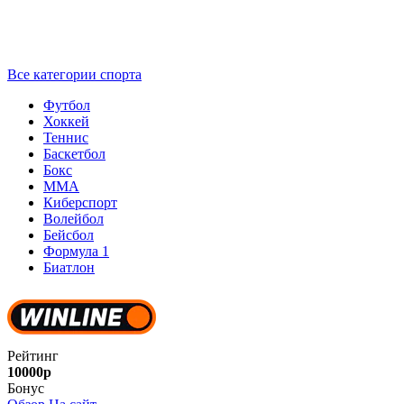
Все категории спорта
Футбол
Хоккей
Теннис
Баскетбол
Бокс
ММА
Киберспорт
Волейбол
Бейсбол
Формула 1
Биатлон
Рейтинг
10000р
Бонус