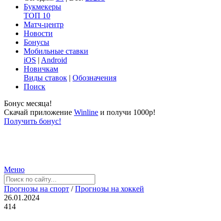
Букмекеры
ТОП 10
Матч-центр
Новости
Бонусы
Мобильные ставки
iOS
|
Android
Новичкам
Виды ставок
|
Обозначения
Поиск
Бонус месяца!
Скачай приложение
Winline
и получи 1000р!
Получить бонус!
Меню
Прогнозы на спорт
/
Прогнозы на хоккей
26.01.2024
414