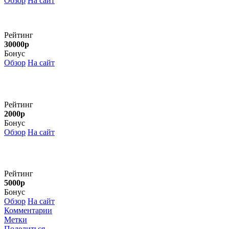
Обзор
На сайт
Рейтинг
30000р
Бонус
Обзор
На сайт
Рейтинг
2000р
Бонус
Обзор
На сайт
Рейтинг
5000р
Бонус
Обзор
На сайт
Комментарии
Метки
Поделиться