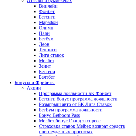
Отзывы о букмекерах
Винлайн
Фонбет
Бетсити
Марафон
Олимп
Пари
Бетбум
Леон
Тенниси
Лига ставок
Мелбет
Зенит
Беттери
Балтбет
Бонусы и Фрибеты
Акции
Программа лояльности БК Фонбет
Бетсити бонус программа лояльности
Розыгрыш авто от БК Лига Ставок
БетБум программа лояльности
Бонус Betboom Pass
Мелбет бонус Гранд экспресс
Страховка ставок Melbet: возврат средств
при неудачных прогнозах