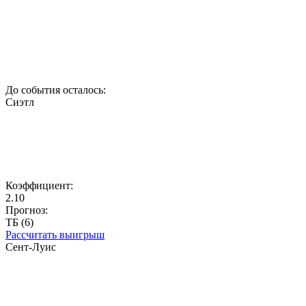
До события осталось:
Сиэтл
Коэффициент:
2.10
Прогноз:
ТБ (6)
Рассчитать выигрыш
Сент-Луис