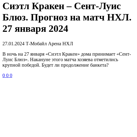
Сиэтл Кракен – Сент-Луис
Блюз. Прогноз на матч НХЛ.
27 января 2024
27.01.2024
Т-Мобайл Арена
НХЛ
В ночь на 27 января «Сиэтл Кракен» дома принимает «Сент-
Луис Блюз». Накануне этого матча хозяева отметились
крупной победой. Будет ли продолжение банкета?
0
0
0