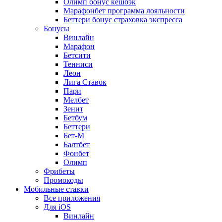
Олимп бонус кешбэк
Марафонбет программа лояльности
Беттери бонус страховка экспресса
Бонусы
Винлайн
Марафон
Бетсити
Тенниси
Леон
Лига Ставок
Пари
Мелбет
Зенит
Бетбум
Беттери
Бет-М
Балтбет
Фонбет
Олимп
Фрибеты
Промокоды
Мобильные ставки
Все приложения
Для iOS
Винлайн