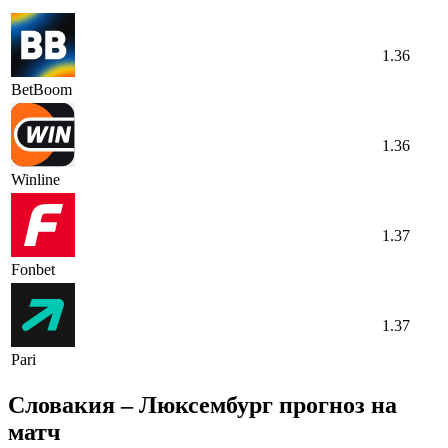
1.36
BetBoom
1.36
Winline
1.37
Fonbet
1.37
Pari
Словакия – Люксембург прогноз на
матч