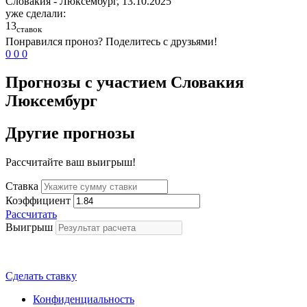
Словакия - Люксембург, 13.10.2025
уже сделали:
13
ставок
Понравился проноз? Поделитесь с друзьями!
0
0
0
Прогнозы с участием
Словакия
Люксембург
Другие прогнозы
Рассчитайте ваш выигрыш!
Ставка
Коэффициент
Рассчитать
Выигрыш
Сделать ставку
Конфиденциальность