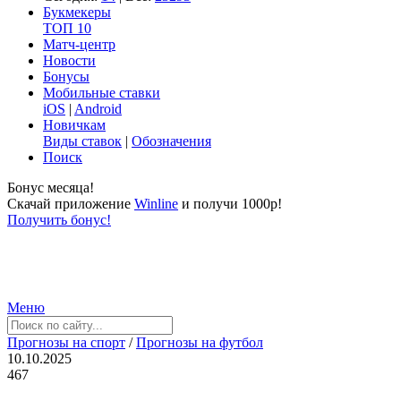
Букмекеры
ТОП 10
Матч-центр
Новости
Бонусы
Мобильные ставки
iOS
|
Android
Новичкам
Виды ставок
|
Обозначения
Поиск
Бонус месяца!
Скачай приложение
Winline
и получи 1000р!
Получить бонус!
Меню
Прогнозы на спорт
/
Прогнозы на футбол
10.10.2025
467