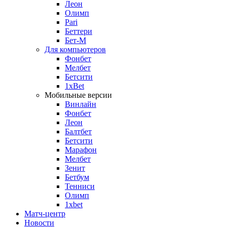
Леон
Олимп
Pari
Беттери
Бет-М
Для компьютеров
Фонбет
Мелбет
Бетсити
1xBet
Мобильные версии
Винлайн
Фонбет
Леон
Балтбет
Бетсити
Марафон
Мелбет
Зенит
Бетбум
Тенниси
Олимп
1xbet
Матч-центр
Новости