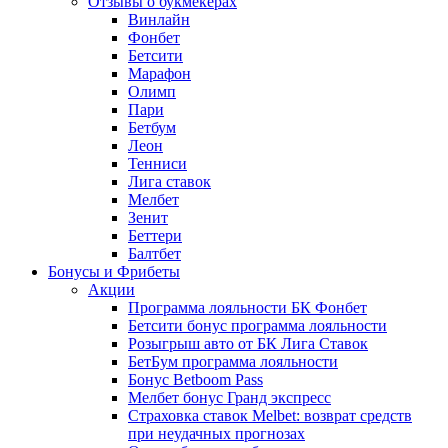
Отзывы о букмекерах
Винлайн
Фонбет
Бетсити
Марафон
Олимп
Пари
Бетбум
Леон
Тенниси
Лига ставок
Мелбет
Зенит
Беттери
Балтбет
Бонусы и Фрибеты
Акции
Программа лояльности БК Фонбет
Бетсити бонус программа лояльности
Розыгрыш авто от БК Лига Ставок
БетБум программа лояльности
Бонус Betboom Pass
Мелбет бонус Гранд экспресс
Страховка ставок Melbet: возврат средств
при неудачных прогнозах