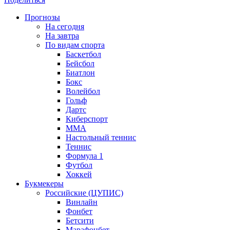
Прогнозы
На сегодня
На завтра
По видам спорта
Баскетбол
Бейсбол
Биатлон
Бокс
Волейбол
Гольф
Дартс
Киберспорт
ММА
Настольный теннис
Теннис
Формула 1
Футбол
Хоккей
Букмекеры
Российские (ЦУПИС)
Винлайн
Фонбет
Бетсити
Марафонбет