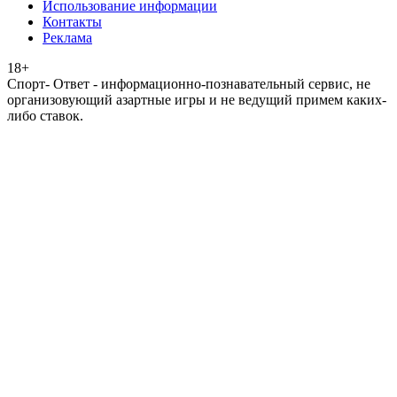
Использование информации
Контакты
Реклама
18+
Спорт- Ответ - информационно-познавательный сервис, не
организовующий азартные игры и не ведущий примем каких-
либо ставок.