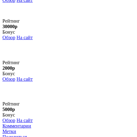
Обзор
На сайт
Рейтинг
30000р
Бонус
Обзор
На сайт
Рейтинг
2000р
Бонус
Обзор
На сайт
Рейтинг
5000р
Бонус
Обзор
На сайт
Комментарии
Метки
Поделиться