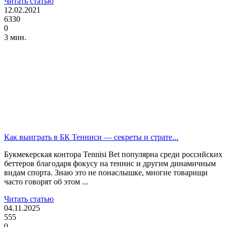
Читать статью
12.02.2021
6330
0
3 мин.
Как выиграть в БК Тенниси — секреты и страте...
Букмекерская контора Tennisi Bet популярна среди российских
беттеров благодаря фокусу на теннис и другим динамичным
видам спорта. Знаю это не понаслышке, многие товарищи
часто говорят об этом ...
Читать статью
04.11.2025
555
0