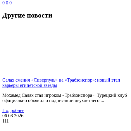
0
0
0
Другие новости
Салах сменил «Ливерпуль» на «Трабзонспор»: новый этап
карьеры египетской звезды
Мохамед Салах стал игроком «Трабзонспора». Турецкий клуб
официально объявил о подписании двухлетнего ...
Подробнее
06.08.2026
111