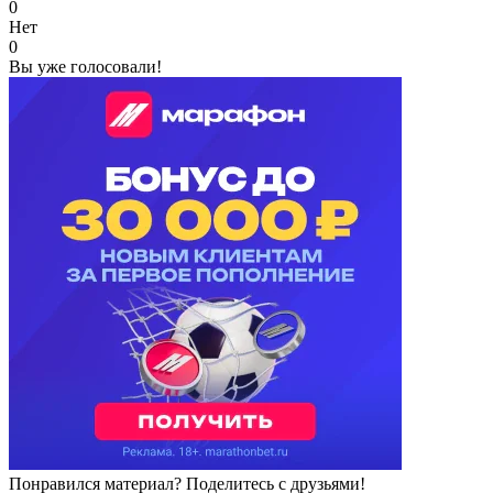
0
Нет
0
Вы уже голосовали!
Понравился материал? Поделитесь с друзьями!