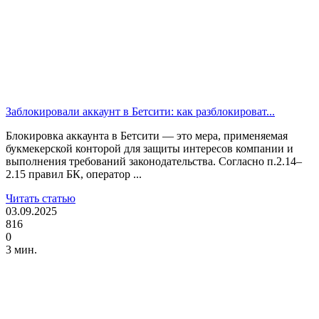
Заблокировали аккаунт в Бетсити: как разблокироват...
Блокировка аккаунта в Бетсити — это мера, применяемая
букмекерской конторой для защиты интересов компании и
выполнения требований законодательства. Согласно п.2.14–
2.15 правил БК, оператор ...
Читать статью
03.09.2025
816
0
3 мин.