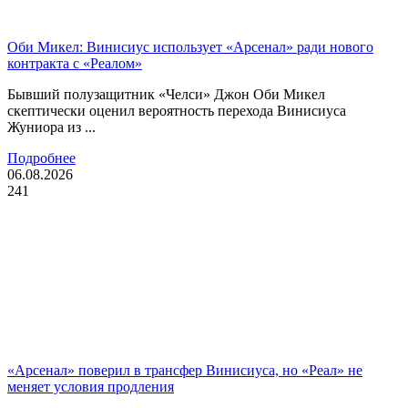
Оби Микел: Винисиус использует «Арсенал» ради нового
контракта с «Реалом»
Бывший полузащитник «Челси» Джон Оби Микел
скептически оценил вероятность перехода Винисиуса
Жуниора из ...
Подробнее
06.08.2026
241
«Арсенал» поверил в трансфер Винисиуса, но «Реал» не
меняет условия продления