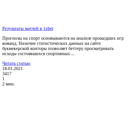
Результаты матчей в 1xbet
Прогнозы на спорт основываются на анализе прошедших игр
команд. Наличие статистических данных на сайте
букмекерской конторы позволяет беттеру просматривать
исходы состоявшихся спортивных ...
Читать статью
18.01.2021
3417
1
2 мин.