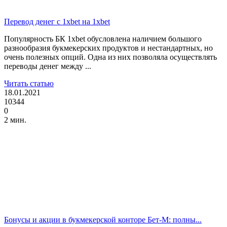
Перевод денег с 1xbet на 1xbet
Популярность БК 1xbet обусловлена наличием большого
разнообразия букмекерских продуктов и нестандартных, но
очень полезных опций. Одна из них позволяла осуществлять
переводы денег между ...
Читать статью
18.01.2021
10344
0
2 мин.
Бонусы и акции в букмекерской конторе Бет-М: полны...