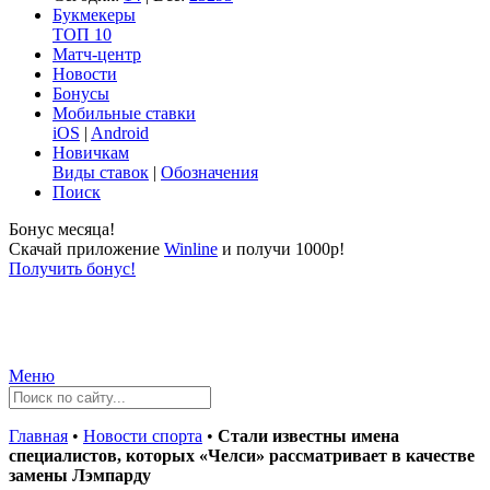
Букмекеры
ТОП 10
Матч-центр
Новости
Бонусы
Мобильные ставки
iOS
|
Android
Новичкам
Виды ставок
|
Обозначения
Поиск
Бонус месяца!
Скачай приложение
Winline
и получи 1000р!
Получить бонус!
Меню
Главная
•
Новости спорта
•
Стали известны имена
специалистов, которых «Челси» рассматривает в качестве
замены Лэмпарду