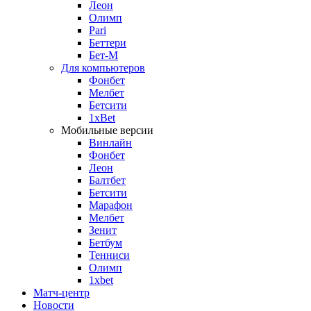
Леон
Олимп
Pari
Беттери
Бет-М
Для компьютеров
Фонбет
Мелбет
Бетсити
1xBet
Мобильные версии
Винлайн
Фонбет
Леон
Балтбет
Бетсити
Марафон
Мелбет
Зенит
Бетбум
Тенниси
Олимп
1xbet
Матч-центр
Новости