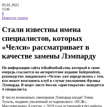
05.01.2021
1536
0
Новости спорта
Стали известны имена
специалистов, которых
«Челси» рассматривает в
качестве замены Лэмпарду
По информации сайта tribalfootball.com, который в свою
очередь ссылается на авторитетное издание Independent,
руководство лондонского «Челси» уже определилось с тем,
кто может возглавить клуб в случае увольнения Фрэнка
Лэмпарда. В шорт-листе боссов «аристократов» находятся
4 специалиста.
В число возможных сменщиков Лэмпарда входят Томас
Тухель, недавно уволенный из парижского «ПСЖ»,
Массимилиано Аллегри, с 2019 года остающийся без работы