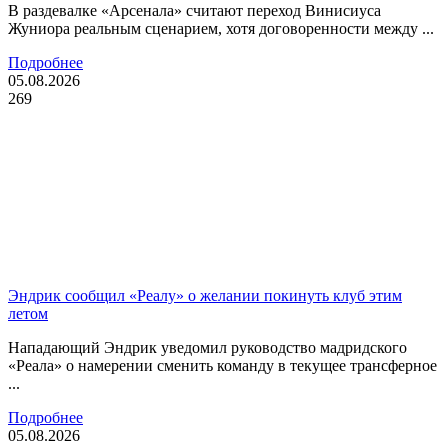
В раздевалке «Арсенала» считают переход Винисиуса
Жуниора реальным сценарием, хотя договоренности между ...
Подробнее
05.08.2026
269
Эндрик сообщил «Реалу» о желании покинуть клуб этим
летом
Нападающий Эндрик уведомил руководство мадридского
«Реала» о намерении сменить команду в текущее трансферное
...
Подробнее
05.08.2026