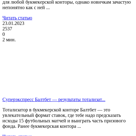
для любой букмекерской конторы, однако новичкам зачастую
непонятно как с ней ...
Читать статью
23.01.2023
2537
0
2 мин.
Суперэкспресс Балтбет — результаты тотализат...
Тотализатор в букмекерской конторе Балтбет — это
увлекательный формат ставок, где тебе надо предсказать
исходы 15 футбольных матчей и выиграть часть призового
фонда. Ранее букмекерская контора ...