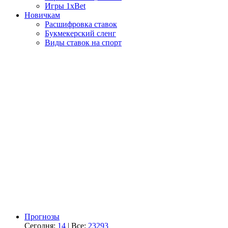
Игры 1xBet
Новичкам
Расшифровка ставок
Букмекерский сленг
Виды ставок на спорт
Прогнозы
Сегодня:
14
| Все:
23293