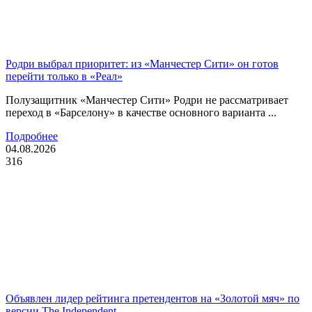
Родри выбрал приоритет: из «Манчестер Сити» он готов
перейти только в «Реал»
Полузащитник «Манчестер Сити» Родри не рассматривает
переход в «Барселону» в качестве основного варианта ...
Подробнее
04.08.2026
316
Объявлен лидер рейтинга претендентов на «Золотой мяч» по
версии The Independent