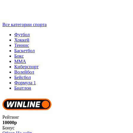
Все категории спорта
Футбол
Хоккей
Теннис
Баскетбол
Бокс
ММА
Киберспорт
Волейбол
Бейсбол
Формула 1
Биатлон
Рейтинг
10000р
Бонус