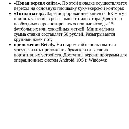
«Новая версия сайта».
По этой вкладке осуществляется
переход на основную площадку букмекерской конторы;
«Тотализатор».
Зарегистрированные клиенты БК могут
принять участие в розыгрыше тотализатора. Для этого
необходимо спрогнозировать основные исходы 15
футбольных или хоккейных матчей. Минимальная
сумма ставки составляет 50 рублей. Разыгрывается
крупный джек-пот;
приложения Betcity.
На старом сайте пользователи
могут скачать приложения букмекера для своих
портативных устройств. Доступны версии программ для
операционных систем Android, iOS и Windows;