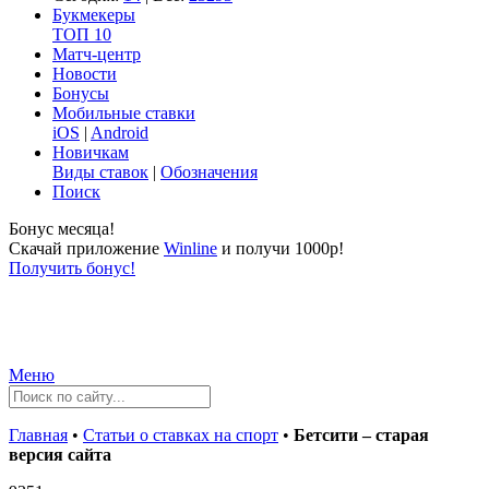
Букмекеры
ТОП 10
Матч-центр
Новости
Бонусы
Мобильные ставки
iOS
|
Android
Новичкам
Виды ставок
|
Обозначения
Поиск
Бонус месяца!
Скачай приложение
Winline
и получи 1000р!
Получить бонус!
Меню
Главная
•
Статьи о ставках на спорт
•
Бетсити – старая
версия сайта