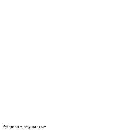
Рубрика «результаты»