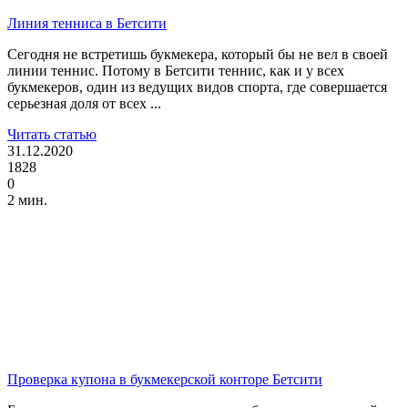
Линия тенниса в Бетсити
Сегодня не встретишь букмекера, который бы не вел в своей
линии теннис. Потому в Бетсити теннис, как и у всех
букмекеров, один из ведущих видов спорта, где совершается
серьезная доля от всех ...
Читать статью
31.12.2020
1828
0
2 мин.
Проверка купона в букмекерской конторе Бетсити