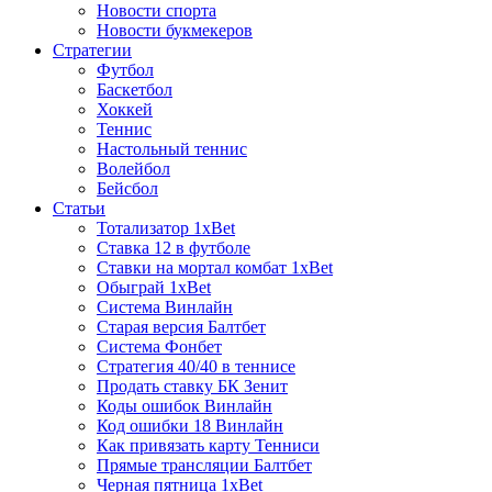
Новости спорта
Новости букмекеров
Стратегии
Футбол
Баскетбол
Хоккей
Теннис
Настольный теннис
Волейбол
Бейсбол
Статьи
Тотализатор 1хBet
Ставка 12 в футболе
Ставки на мортал комбат 1хBet
Обыграй 1хBet
Система Винлайн
Старая версия Балтбет
Система Фонбет
Стратегия 40/40 в теннисе
Продать ставку БК Зенит
Коды ошибок Винлайн
Код ошибки 18 Винлайн
Как привязать карту Тенниси
Прямые трансляции Балтбет
Черная пятница 1xBet