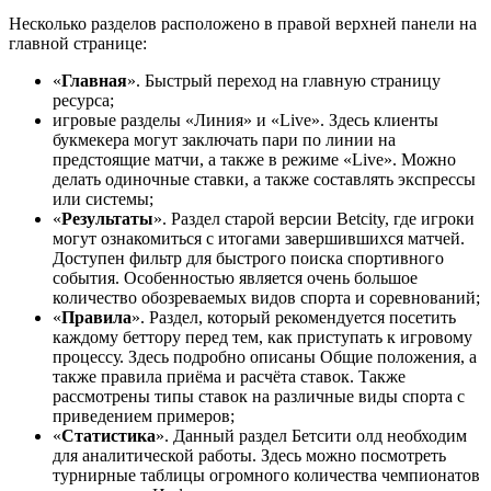
Несколько разделов расположено в правой верхней панели на
главной странице:
«
Главная
». Быстрый переход на главную страницу
ресурса;
игровые разделы «Линия» и «Live». Здесь клиенты
букмекера могут заключать пари по линии на
предстоящие матчи, а также в режиме «Live». Можно
делать одиночные ставки, а также составлять экспрессы
или системы;
«
Результаты
». Раздел старой версии Betcity, где игроки
могут ознакомиться с итогами завершившихся матчей.
Доступен фильтр для быстрого поиска спортивного
события. Особенностью является очень большое
количество обозреваемых видов спорта и соревнований;
«
Правила
». Раздел, который рекомендуется посетить
каждому беттору перед тем, как приступать к игровому
процессу. Здесь подробно описаны Общие положения, а
также правила приёма и расчёта ставок. Также
рассмотрены типы ставок на различные виды спорта с
приведением примеров;
«
Статистика
». Данный раздел Бетсити олд необходим
для аналитической работы. Здесь можно посмотреть
турнирные таблицы огромного количества чемпионатов