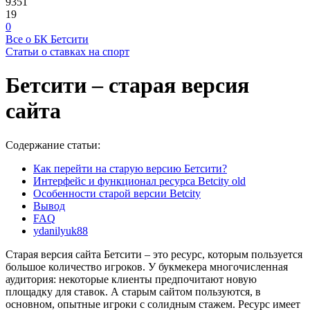
9351
19
0
Все о БК Бетсити
Статьи о ставках на спорт
Бетсити – старая версия
сайта
Содержание статьи:
Как перейти на старую версию Бетсити?
Интерфейс и функционал ресурса Betcity old
Особенности старой версии Betcity
Вывод
FAQ
ydanilyuk88
Старая версия сайта Бетсити – это ресурс, которым пользуется
большое количество игроков. У букмекера многочисленная
аудитория: некоторые клиенты предпочитают новую
площадку для ставок. А старым сайтом пользуются, в
основном, опытные игроки с солидным стажем. Ресурс имеет