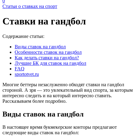
0
Статьи о ставках на спорт
Ставки на гандбол
Содержание статьи:
Виды ставок на гандбол
Особенности ставок на гандбол
Как делать ставки на гандбол?
Лучшие БК для ставок на гандбол
FAQ
sportotvet.ru
Многие беттеры незаслуженно обходят ставки на гандбол
стороной. А зря — это увлекательный вид спорта, за которым
интересно следить и на который интересно ставить.
Рассказываем более подробно.
Виды ставок на гандбол
В настоящее время букмекерские конторы предлагают
следующие виды ставок на гандбол: