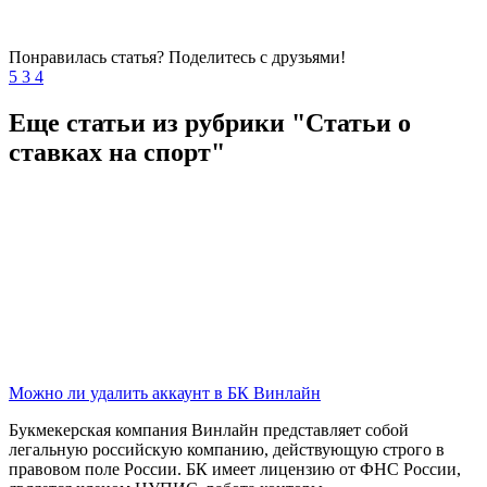
Понравилась статья? Поделитесь с друзьями!
5
3
4
Еще статьи из рубрики "Статьи о
ставках на спорт"
Можно ли удалить аккаунт в БК Винлайн
Букмекерская компания Винлайн представляет собой
легальную российскую компанию, действующую строго в
правовом поле России. БК имеет лицензию от ФНС России,