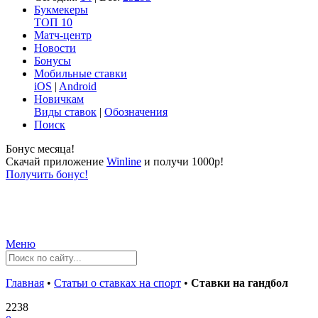
Букмекеры
ТОП 10
Матч-центр
Новости
Бонусы
Мобильные ставки
iOS
|
Android
Новичкам
Виды ставок
|
Обозначения
Поиск
Бонус месяца!
Скачай приложение
Winline
и получи 1000р!
Получить бонус!
Меню
Главная
•
Статьи о ставках на спорт
•
Ставки на гандбол
2238