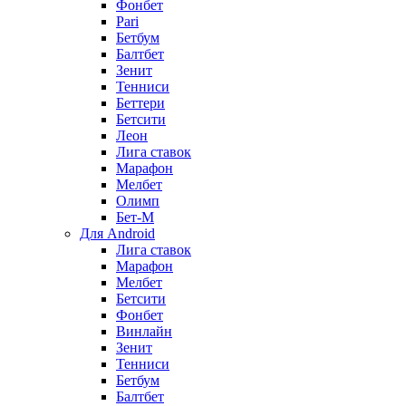
Фонбет
Pari
Бетбум
Балтбет
Зенит
Тенниси
Беттери
Бетсити
Леон
Лига ставок
Марафон
Мелбет
Олимп
Бет-М
Для Android
Лига ставок
Марафон
Мелбет
Бетсити
Фонбет
Винлайн
Зенит
Тенниси
Бетбум
Балтбет