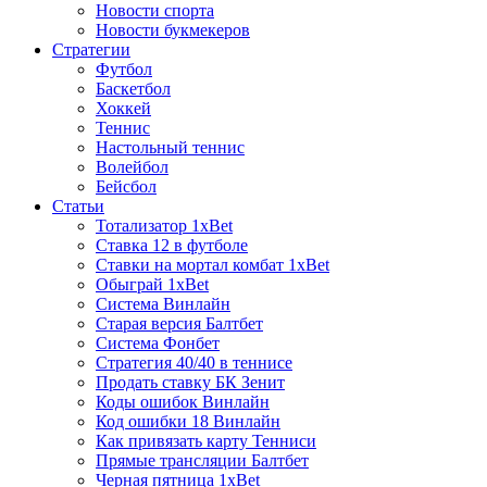
Новости спорта
Новости букмекеров
Стратегии
Футбол
Баскетбол
Хоккей
Теннис
Настольный теннис
Волейбол
Бейсбол
Статьи
Тотализатор 1хBet
Ставка 12 в футболе
Ставки на мортал комбат 1хBet
Обыграй 1хBet
Система Винлайн
Старая версия Балтбет
Система Фонбет
Стратегия 40/40 в теннисе
Продать ставку БК Зенит
Коды ошибок Винлайн
Код ошибки 18 Винлайн
Как привязать карту Тенниси
Прямые трансляции Балтбет
Черная пятница 1xBet