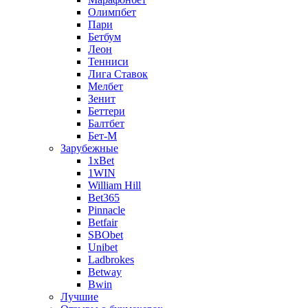
Олимпбет
Пари
Бетбум
Леон
Тенниси
Лига Ставок
Мелбет
Зенит
Беттери
Балтбет
Бет-М
Зарубежные
1xBet
1WIN
William Hill
Bet365
Pinnacle
Betfair
SBObet
Unibet
Ladbrokes
Betway
Bwin
Лучшие