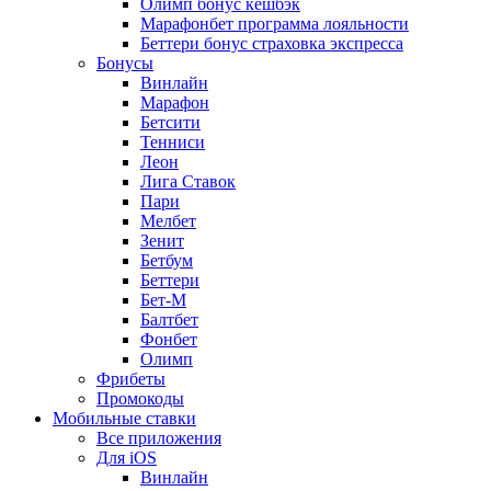
Олимп бонус кешбэк
Марафонбет программа лояльности
Беттери бонус страховка экспресса
Бонусы
Винлайн
Марафон
Бетсити
Тенниси
Леон
Лига Ставок
Пари
Мелбет
Зенит
Бетбум
Беттери
Бет-М
Балтбет
Фонбет
Олимп
Фрибеты
Промокоды
Мобильные ставки
Все приложения
Для iOS
Винлайн