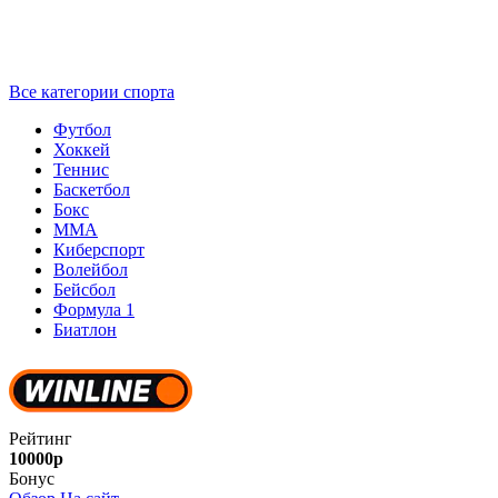
Все категории спорта
Футбол
Хоккей
Теннис
Баскетбол
Бокс
ММА
Киберспорт
Волейбол
Бейсбол
Формула 1
Биатлон
Рейтинг
10000р
Бонус