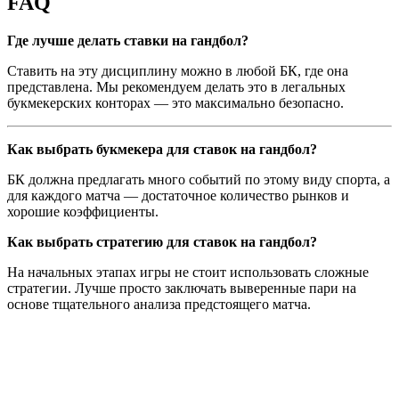
FAQ
Где лучше делать ставки на гандбол?
Ставить на эту дисциплину можно в любой БК, где она
представлена. Мы рекомендуем делать это в легальных
букмекерских конторах — это максимально безопасно.
Как выбрать букмекера для ставок на гандбол?
БК должна предлагать много событий по этому виду спорта, а
для каждого матча — достаточное количество рынков и
хорошие коэффициенты.
Как выбрать стратегию для ставок на гандбол?
На начальных этапах игры не стоит использовать сложные
стратегии. Лучше просто заключать выверенные пари на
основе тщательного анализа предстоящего матча.