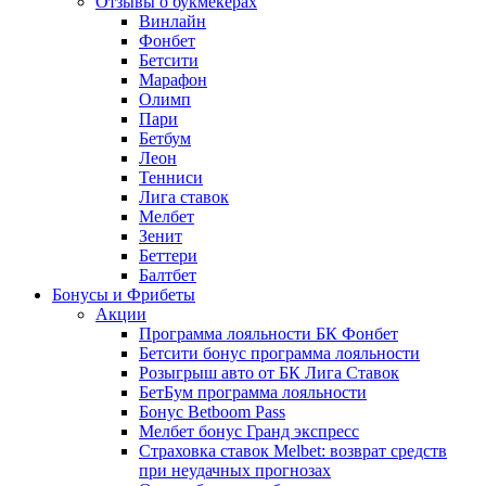
Отзывы о букмекерах
Винлайн
Фонбет
Бетсити
Марафон
Олимп
Пари
Бетбум
Леон
Тенниси
Лига ставок
Мелбет
Зенит
Беттери
Балтбет
Бонусы и Фрибеты
Акции
Программа лояльности БК Фонбет
Бетсити бонус программа лояльности
Розыгрыш авто от БК Лига Ставок
БетБум программа лояльности
Бонус Betboom Pass
Мелбет бонус Гранд экспресс
Страховка ставок Melbet: возврат средств
при неудачных прогнозах