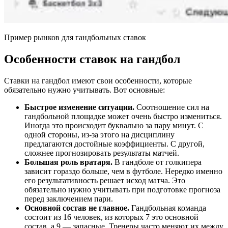
Пример рынков для гандбольных ставок
Особенности ставок на гандбол
Ставки на гандбол имеют свои особенности, которые
обязательно нужно учитывать. Вот основные:
Быстрое изменение ситуации.
Соотношение сил на
гандбольной площадке может очень быстро измениться.
Иногда это происходит буквально за пару минут. С
одной стороны, из-за этого на дисциплину
предлагаются достойные коэффициенты. С другой,
сложнее прогнозировать результаты матчей.
Большая роль вратаря.
В гандболе от голкипера
зависит гораздо больше, чем в футболе. Нередко именно
его результативность решает исход матча. Это
обязательно нужно учитывать при подготовке прогноза
перед заключением пари.
Основной состав не главное.
Гандбольная команда
состоит из 16 человек, из которых 7 это основной
состав, а 9 — запасные. Тренеры часто меняют их между