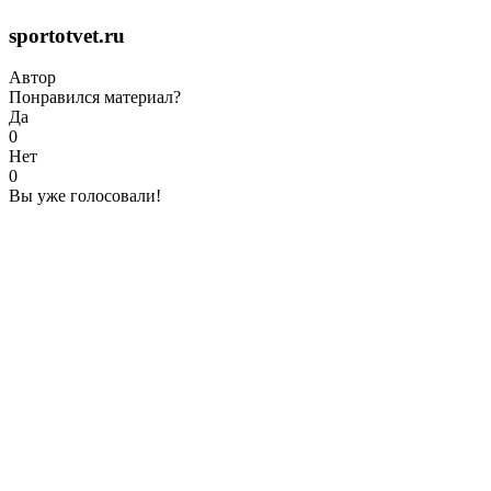
sportotvet.ru
Автор
Понравился материал?
Да
0
Нет
0
Вы уже голосовали!