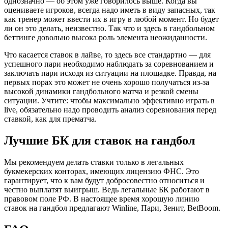
однозначно — об этом уже говорилось выше. Когда вы
оцениваете игроков, всегда надо иметь в виду запасных, так
как тренер может ввести их в игру в любой момент. Но будет
ли он это делать, неизвестно. Так что и здесь в гандбольном
беттинге довольно высока роль элемента неожиданности.
Что касается ставок в лайве, то здесь все стандартно — для
успешного пари необходимо наблюдать за соревнованием и
заключать пари исходя из ситуации на площадке. Правда, на
первых порах это может не очень хорошо получаться из-за
высокой динамики гандбольного матча и резкой смены
ситуации. Учтите: чтобы максимально эффективно играть в
live, обязательно надо проводить анализ соревнования перед
ставкой, как для прематча.
Лучшие БК для ставок на гандбол
Мы рекомендуем делать ставки только в легальных
букмекерских конторах, имеющих лицензию ФНС. Это
гарантирует, что к вам будут добросовестно относиться и
честно выплатят выигрыш. Ведь легальные БК работают в
правовом поле РФ. В настоящее время хорошую линию
ставок на гандбол предлагают Winline, Пари, Зенит, BetBoom.