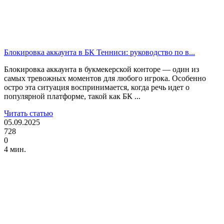
Блокировка аккаунта в БК Тенниси: руководство по в...
Блокировка аккаунта в букмекерской конторе — один из
самых тревожных моментов для любого игрока. Особенно
остро эта ситуация воспринимается, когда речь идет о
популярной платформе, такой как БК ...
Читать статью
05.09.2025
728
0
4 мин.