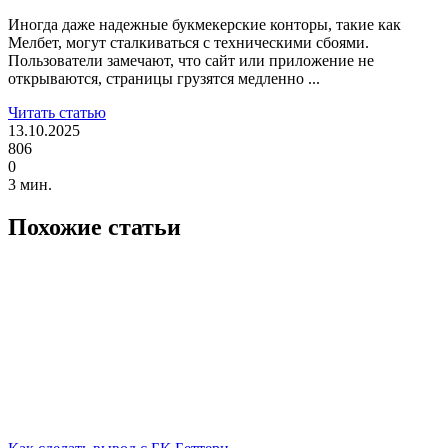
Иногда даже надежные букмекерские конторы, такие как
Мелбет, могут сталкиваться с техническими сбоями.
Пользователи замечают, что сайт или приложение не
открываются, страницы грузятся медленно ...
Читать статью
13.10.2025
806
0
3 мин.
Похожие статьи