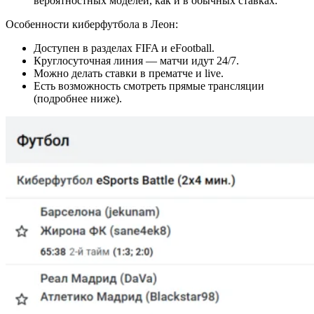
вероятностных моделей, как и в обычных ставках.
Особенности киберфутбола в Леон:
Доступен в разделах FIFA и eFootball.
Круглосуточная линия — матчи идут 24/7.
Можно делать ставки в прематче и live.
Есть возможность смотреть прямые трансляции
(подробнее ниже).