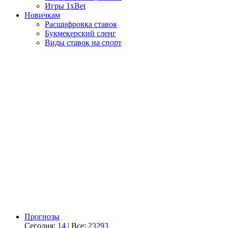
Игры 1xBet
Новичкам
Расшифровка ставок
Букмекерский сленг
Виды ставок на спорт
Прогнозы
Сегодня:
14
| Все:
23293