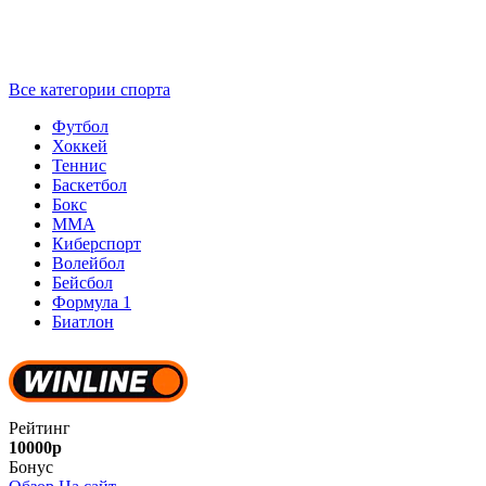
Все категории спорта
Футбол
Хоккей
Теннис
Баскетбол
Бокс
ММА
Киберспорт
Волейбол
Бейсбол
Формула 1
Биатлон
Рейтинг
10000р
Бонус