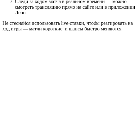
Следи за ходом матча в реальном времени — можно
смотреть трансляцию прямо на сайте или в приложении
Леон.
Не стесняйся использовать live-ставки, чтобы реагировать на
ход игры — матчи короткие, и шансы быстро меняются.