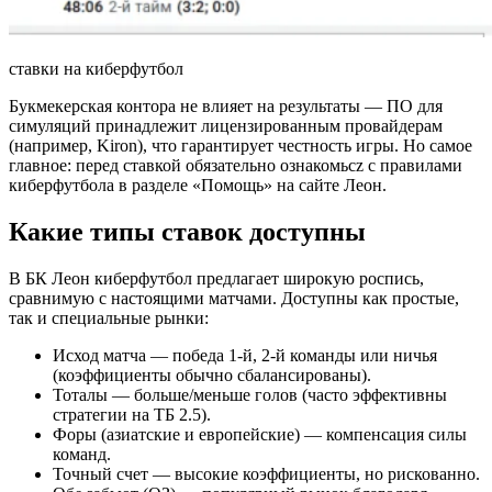
ставки на киберфутбол
Букмекерская контора не влияет на результаты — ПО для
симуляций принадлежит лицензированным провайдерам
(например, Kiron), что гарантирует честность игры. Но самое
главное: перед ставкой обязательно ознакомьcz с правилами
киберфутбола в разделе «Помощь» на сайте Леон.
Какие типы ставок доступны
В БК Леон киберфутбол предлагает широкую роспись,
сравнимую с настоящими матчами. Доступны как простые,
так и специальные рынки:
Исход матча — победа 1-й, 2-й команды или ничья
(коэффициенты обычно сбалансированы).
Тоталы — больше/меньше голов (часто эффективны
стратегии на ТБ 2.5).
Форы (азиатские и европейские) — компенсация силы
команд.
Точный счет — высокие коэффициенты, но рискованно.