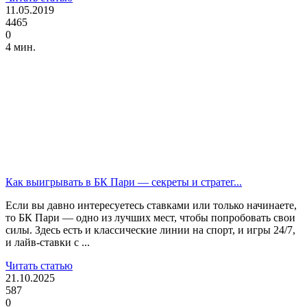
11.05.2019
4465
0
4 мин.
Как выигрывать в БК Пари — секреты и стратег...
Если вы давно интересуетесь ставками или только начинаете,
то БК Пари — одно из лучших мест, чтобы попробовать свои
силы. Здесь есть и классические линии на спорт, и игры 24/7,
и лайв-ставки с ...
Читать статью
21.10.2025
587
0