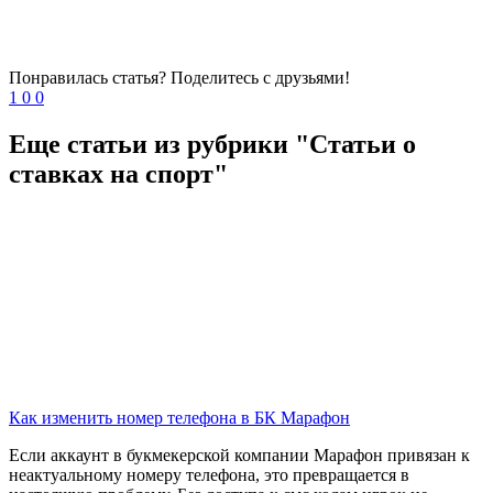
Понравилась статья? Поделитесь с друзьями!
1
0
0
Еще статьи из рубрики "Статьи о
ставках на спорт"
Как изменить номер телефона в БК Марафон
Если аккаунт в букмекерской компании Марафон привязан к
неактуальному номеру телефона, это превращается в