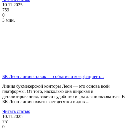
10.11.2025
759
0
3 мин.
БК Леон линия ставок — события и коэффициент...
Линия букмекерской конторы Леон — это основа всей
платформы. От того, насколько она широкая и
детализированная, зависит удобство игры для пользователя. В
БК Леон линия охватывает десятки видов ...
Читать статью
10.11.2025
751
0