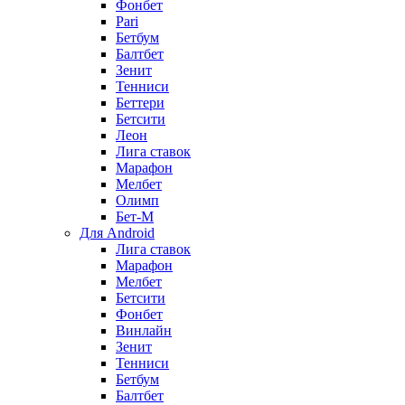
Фонбет
Pari
Бетбум
Балтбет
Зенит
Тенниси
Беттери
Бетсити
Леон
Лига ставок
Марафон
Мелбет
Олимп
Бет-М
Для Android
Лига ставок
Марафон
Мелбет
Бетсити
Фонбет
Винлайн
Зенит
Тенниси
Бетбум
Балтбет