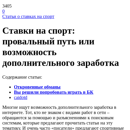
3405
0
Статьи о ставках на спорт
Ставки на спорт:
провальный путь или
возможность
дополнительного заработка
Содержание статьи:
Откровенные обманы
Вы решили попробовать играть в БК
caidotd
Многие ищут возможность дополнительного заработка в
интернете. Тот, кто не знаком с видами работ в сети –
обращаются за помощью и разъяснениями к поисковым
системам, которые предлагают прочитать статьи на эту
тематику. И очень часто «писатели» предлагают спортивные