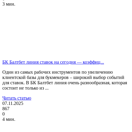
3 мин.
БК Балтбет линия ставок на сегодня — коэффиц...
Один из самых рабочих инструментов по увеличению
клиентской базы для букмекеров – широкий выбор событий
для ставок. В БК Балтбет линия очень разнообразная, которая
состоит не только из ...
Читать статью
07.11.2025
867
0
4 мин.