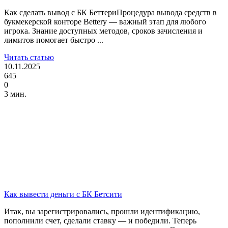
Как сделать вывод с БК БеттериПроцедура вывода средств в
букмекерской конторе Bettery — важный этап для любого
игрока. Знание доступных методов, сроков зачисления и
лимитов помогает быстро ...
Читать статью
10.11.2025
645
0
3 мин.
Как вывести деньги с БК Бетсити
Итак, вы зарегистрировались, прошли идентификацию,
пополнили счет, сделали ставку — и победили. Теперь