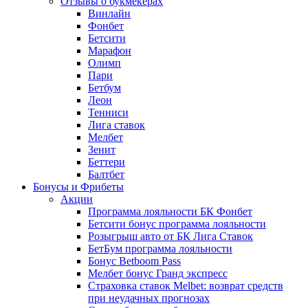
Отзывы о букмекерах
Винлайн
Фонбет
Бетсити
Марафон
Олимп
Пари
Бетбум
Леон
Тенниси
Лига ставок
Мелбет
Зенит
Беттери
Балтбет
Бонусы и Фрибеты
Акции
Программа лояльности БК Фонбет
Бетсити бонус программа лояльности
Розыгрыш авто от БК Лига Ставок
БетБум программа лояльности
Бонус Betboom Pass
Мелбет бонус Гранд экспресс
Страховка ставок Melbet: возврат средств
при неудачных прогнозах