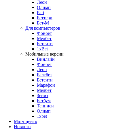
Леон
Олимп
Pari
Беттери
Бет-М
Для компьютеров
Фонбет
Мелбет
Бетсити
1xBet
Мобильные версии
Винлайн
Фонбет
Леон
Балтбет
Бетсити
Марафон
Мелбет
Зенит
Бетбум
Тенниси
Олимп
1xbet
Матч-центр
Новости