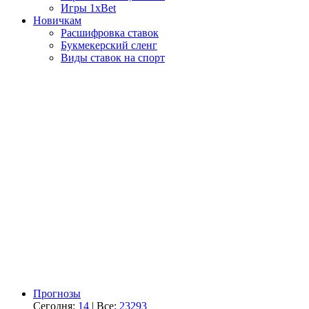
Игры 1xBet
Новичкам
Расшифровка ставок
Букмекерский сленг
Виды ставок на спорт
Прогнозы
Сегодня:
14
| Все:
23293