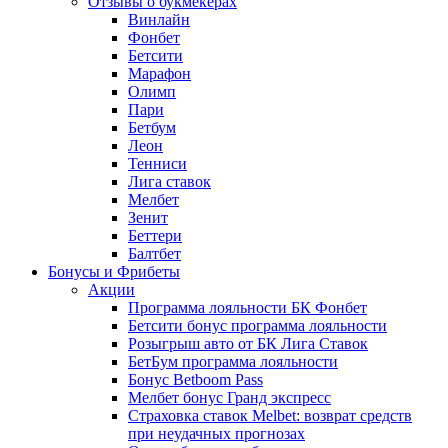
Отзывы о букмекерах
Винлайн
Фонбет
Бетсити
Марафон
Олимп
Пари
Бетбум
Леон
Тенниси
Лига ставок
Мелбет
Зенит
Беттери
Балтбет
Бонусы и Фрибеты
Акции
Программа лояльности БК Фонбет
Бетсити бонус программа лояльности
Розыгрыш авто от БК Лига Ставок
БетБум программа лояльности
Бонус Betboom Pass
Мелбет бонус Гранд экспресс
Страховка ставок Melbet: возврат средств
при неудачных прогнозах