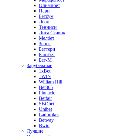
Олимпбет
Пари
Бетбум
Леон
Тенниси
Лига Ставок
Мелбет
Зенит
Беттери
Балтбет
Бет-М
Зарубежные
1xBet
1WIN
William Hill
Bet365
Pinnacle
Betfair
SBObet
Unibet
Ladbrokes
Betway
Bwin
Лучшие