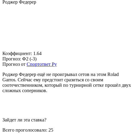
Роджер Федерер
Коэффициент:
1.64
Прогноз:
Ф2 (-3)
Прогноз от
Спортответ Ру
Роджер Федерер ещё не проигрывал сетов на этом Rolad
Garros. Сейчас ему предстоит сразиться со своим
соотечественником, который по турнирной сетке прошёл двух
сложных соперников.
Зайдет ли эта ставка?
Всего проголосовало:
25