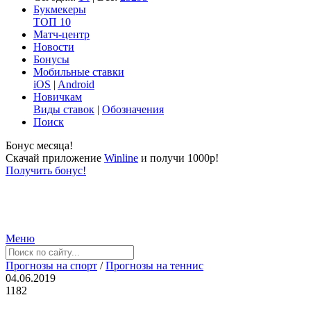
Букмекеры
ТОП 10
Матч-центр
Новости
Бонусы
Мобильные ставки
iOS
|
Android
Новичкам
Виды ставок
|
Обозначения
Поиск
Бонус месяца!
Скачай приложение
Winline
и получи 1000р!
Получить бонус!
Меню
Прогнозы на спорт
/
Прогнозы на теннис
04.06.2019
1182