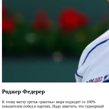
Роджер Федерер
К этому матчу третья «ракетка» мира подходит со 100%
показателем побед в партиях. Надо заметить, что турнирный