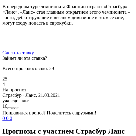
В очередном туре чемпионата Франции играют «Страсбур» —
«Ланс». «Ланс» стал главным открытием этого чемпионата –
гости, дебютирующие в высшем дивизионе в этом сезоне,
могут сходу попасть в еврокубки.
Сделать ставку
Зайдет ли эта ставка?
Всего проголосовало:
29
25
4
На прогноз
Страсбур - Ланс, 21.03.2021
уже сделали:
16
ставок
Понравился проноз? Поделитесь с друзьями!
0
0
0
Прогнозы с участием
Страсбур
Ланс