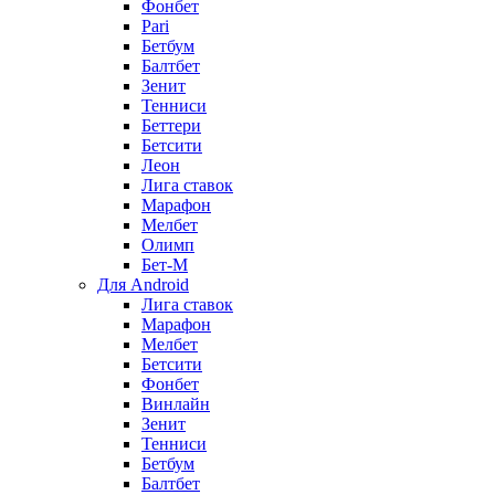
Фонбет
Pari
Бетбум
Балтбет
Зенит
Тенниси
Беттери
Бетсити
Леон
Лига ставок
Марафон
Мелбет
Олимп
Бет-М
Для Android
Лига ставок
Марафон
Мелбет
Бетсити
Фонбет
Винлайн
Зенит
Тенниси
Бетбум
Балтбет