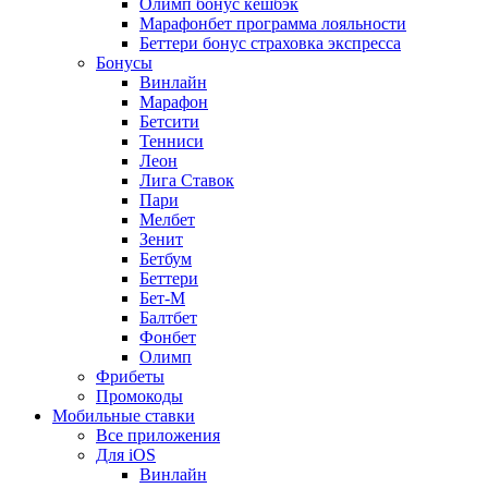
Олимп бонус кешбэк
Марафонбет программа лояльности
Беттери бонус страховка экспресса
Бонусы
Винлайн
Марафон
Бетсити
Тенниси
Леон
Лига Ставок
Пари
Мелбет
Зенит
Бетбум
Беттери
Бет-М
Балтбет
Фонбет
Олимп
Фрибеты
Промокоды
Мобильные ставки
Все приложения
Для iOS
Винлайн