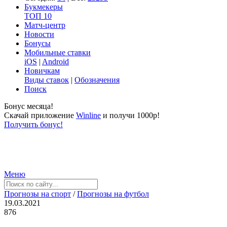
Букмекеры
ТОП 10
Матч-центр
Новости
Бонусы
Мобильные ставки
iOS
|
Android
Новичкам
Виды ставок
|
Обозначения
Поиск
Бонус месяца!
Скачай приложение
Winline
и получи 1000р!
Получить бонус!
Меню
Прогнозы на спорт
/
Прогнозы на футбол
19.03.2021
876