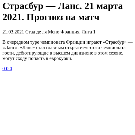
Страсбур — Ланс. 21 марта
2021. Прогноз на матч
21.03.2021
Стад де ля Мено
Франция, Лига 1
В очередном туре чемпионата Франции играют «Страсбур» —
«Ланс». «Ланс» стал главным открытием этого чемпионата –
гости, дебютирующие в высшем дивизионе в этом сезоне,
могут сходу попасть в еврокубки.
0
0
0