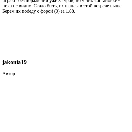
играют без поражений уже 8 туров, но у них «остановки»
пока не видно. Стало быть, их шансы в этой встрече выше.
Берем их победу с форой (0) за 1.88.
jakonia19
Автор