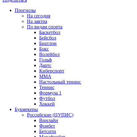
Прогнозы
На сегодня
На завтра
По видам спорта
Баскетбол
Бейсбол
Биатлон
Бокс
Волейбол
Гольф
Дартс
Киберспорт
ММА
Настольный теннис
Теннис
Формула 1
Футбол
Хоккей
Букмекеры
Российские (ЦУПИС)
Винлайн
Фонбет
Бетсити
Марафонбет