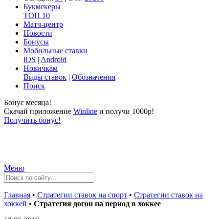
Букмекеры
ТОП 10
Матч-центр
Новости
Бонусы
Мобильные ставки
iOS
|
Android
Новичкам
Виды ставок
|
Обозначения
Поиск
Бонус месяца!
Скачай приложение
Winline
и получи 1000р!
Получить бонус!
Меню
Главная
•
Стратегии ставок на спорт
•
Стратегии ставок на
хоккей
•
Стратегия догон на период в хоккее