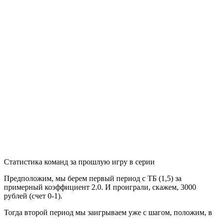
Статистика команд за прошлую игру в серии
Предположим, мы берем первый период с ТБ (1,5) за
примерный коэффициент 2.0. И проиграли, скажем, 3000
рублей (счет 0-1).
Тогда второй период мы заигрываем уже с шагом, положим, в