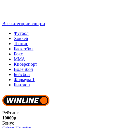
Все категории спорта
Футбол
Хоккей
Теннис
Баскетбол
Бокс
ММА
Киберспорт
Волейбол
Бейсбол
Формула 1
Биатлон
Рейтинг
10000р
Бонус