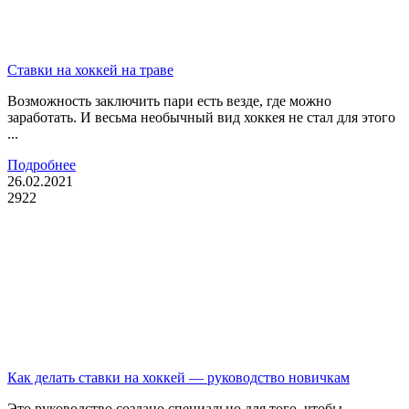
Ставки на хоккей на траве
Возможность заключить пари есть везде, где можно
заработать. И весьма необычный вид хоккея не стал для этого
...
Подробнее
26.02.2021
2922
Как делать ставки на хоккей — руководство новичкам
Это руководство создано специально для того, чтобы