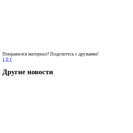
Понравился материал? Поделитесь с друзьями!
1
0
1
Другие новости