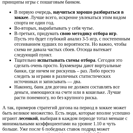
принципы игры с пошаговым банком.
В первую очередь,
научиться хорошо разбираться в
хоккее
. Лучше всего, искренне увлекаться этим видом
спорта не один год.
Во-вторых, вырабатывать у себя чутье.
В-третьих, придумать
свою методику отбора игр
.
Пусть это будет глубокий анализ 3-5 игр, с постепенным
отсеиванием худших по вероятности. Но важно, чтобы
схема не давала частых сбоев. Отсюда вытекает
следующий пункт.
Тщательно
испытывать схемы отбора
. Сегодня это
сделать очень просто. Букмекеры дают виртуальные
банки, где ничем не рискуешь – раз. Либо просто
следить за играми в различных статистических
источниках и записывать — два.
Наконец, банк для догона не должен составлять все
деньги, имеющиеся на счете или в кошельке. Лучше
расти понемногу, но без крупного риска.
А так, примеров стратегий догона на период в хоккее может
быть великое множество. Есть люди, которые вполне успешно
играют
лесенкой
, выбирая в каждом периоде тотал меньше с
минимальными коэффициентами на уровне 1.10 и чуть
больше. Уже после 6 победных ставок подряд может