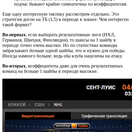
подчас бывают крайне симпатичны по коэффициентам.
Еще одну интересную тактику рассмотрим отдельно. Это
стратегия догон на ТБ (1,5) в периоде в хоккее. Чем интересен
такой формат?
Во-первых
, если выбирать результативные лиги (НХЛ,
Германия, Швеция, Финляндия), то шансы на 1 шайбу в
периоде точно очень высоки. Но по статистике команды
забрасывают больше одной шайбы, что и нужно для победы.
Иногда намного больше, ведь оба клуба нацелены на атаку.
Во-вторых
, коэффициенты даже для очень результативных
команд на больше 1 шайбы в периоде высокие.