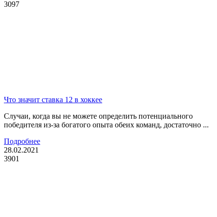
3097
Что значит ставка 12 в хоккее
Случаи, когда вы не можете определить потенциального
победителя из-за богатого опыта обеих команд, достаточно ...
Подробнее
28.02.2021
3901