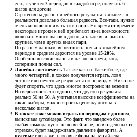
есть, с учетом 3 периодов в каждой игре, получать 6
шагов для догона.
Стратегия на догон ничейного результата в хоккее – в
реальности довольно большая редкость. Все-таки, нужно
очень хорошо понимать этот спорт. Но время от времени
некоторые игроки к ней прибегают из-за возможности
включать много шагов в догон, а также выигрывать
крупнее, чем в других видах пари.
По разным данным, вероятность ничьи в хоккейном
периоде в среднем держится на уровне
15-20%
.
Особенно высокие шансы в начале встречи, когда
соперники полны сил.
Линейка «чет/нечет».
Так же как и в баскетболе, где
много четвертей, в хоккее получается играть, ловя
четные или нечетные результаты по периодам. Никто не
будет спорить, что здесь многое построено на везении.
Но вероятность что одного, что другого результата
реально 50 на 50. А учитывая высокие коэффициенты на
такие выборы, можно строить цепочку догона в
несколько шагов.
В хоккее тоже можно играть по периодам с догоном
,
выискивая аутсайдера. Это факт, что заведомо более
слабая команда пусть не во всей игре, но в отдельных ее
отрезках, будет выдерживать давление фаворита. А
нулевые
или даже плюсовые форы на аутсайдера