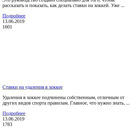
рассказать и показать, как делать ставки на хоккей. Уже ...
Подробнее
13.06.2019
1601
Ставки на удаления в хоккее
Удаления в хоккее подчинены собственным, отличным от
других видов спорта правилам. Главное, что нужно знать, ...
Подробнее
13.06.2019
1783