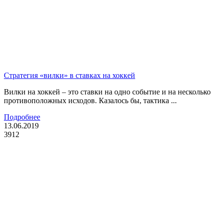
Стратегия «вилки» в ставках на хоккей
Вилки на хоккей – это ставки на одно событие и на несколько
противоположных исходов. Казалось бы, тактика ...
Подробнее
13.06.2019
3912