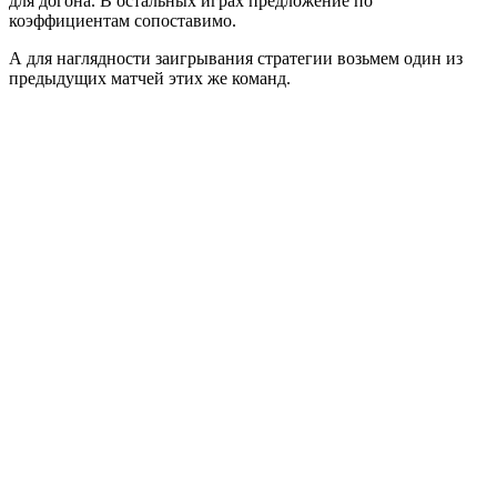
для догона. В остальных играх предложение по
коэффициентам сопоставимо.
А для наглядности заигрывания стратегии возьмем один из
предыдущих матчей этих же команд.