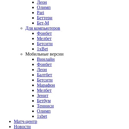
Леон
Олимп
Pari
Беттери
Бет-М
Для компьютеров
Фонбет
Мелбет
Бетсити
1xBet
Мобильные версии
Винлайн
Фонбет
Леон
Балтбет
Бетсити
Марафон
Мелбет
Зенит
Бетбум
Тенниси
Олимп
1xbet
Матч-центр
Новости