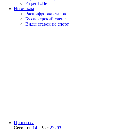
Игры 1xBet
Новичкам
Расшифровка ставок
Букмекерский сленг
Виды ставок на спорт
Прогнозы
Сегодня:
14
| Все:
23293