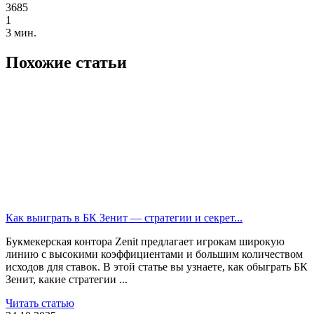
3685
1
3 мин.
Похожие статьи
Как выиграть в БК Зенит — стратегии и секрет...
Букмекерская контора Zenit предлагает игрокам широкую
линию с высокими коэффициентами и большим количеством
исходов для ставок. В этой статье вы узнаете, как обыграть БК
Зенит, какие стратегии ...
Читать статью