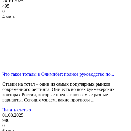
24.10.2025
495
0
4 мин.
Что такое тоталы в Олимпбет: полное руководство по...
Ставки на тотал – один из самых популярных рынков
современного беттинга. Они есть во всех букмекерских
конторах России, которые предлагают самые разные
варианты. Сегодня узнаем, какие прогнозы ...
Читать статью
01.08.2025
986
0
6 мин.