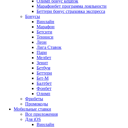
Олимп бонус кешбэк
Марафонбет программа лояльности
Беттери бонус страховка экспресса
Бонусы
Винлайн
Марафон
Бетсити
Тенниси
Леон
Лига Ставок
Пари
Мелбет
Зенит
Бетбум
Беттери
Бет-М
Балтбет
Фонбет
Олимп
Фрибеты
Промокоды
Мобильные ставки
Все приложения
Для iOS
Винлайн