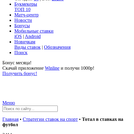
Букмекеры
ТОП 10
Матч-центр
Новости
Бонусы
Мобильные ставки
iOS
|
Android
Новичкам
Виды ставок
|
Обозначения
Поиск
Бонус месяца!
Скачай приложение
Winline
и получи 1000р!
Получить бонус!
Меню
Главная
•
Стратегии ставок на спорт
•
Тотал в ставках на
футбол