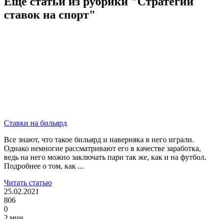
Еще статьи из рубрики "Стратегии
ставок на спорт"
Ставки на бильярд
Все знают, что такое бильярд и наверняка в него играли.
Однако немногие рассматривают его в качестве заработка,
ведь на него можно заключать пари так же, как и на футбол.
Подробнее о том, как ...
Читать статью
25.02.2021
806
0
2 мин.