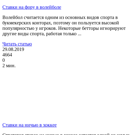
Ставки на фору в волейболе
Волейбол считается одним из основных видов спорта в
букмекерских конторах, поэтому он пользуется высокой
популярностью у игроков. Некоторые бетторы игнорируют
другие виды спорта, работая только ...
Читать статью
29.08.2019
4664
0
2 мин.
Ставки на ничью в хоккее