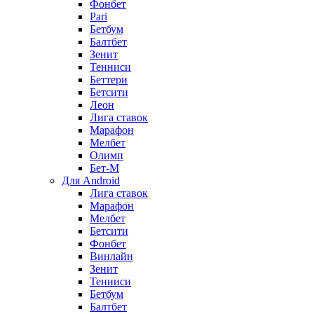
Фонбет
Pari
Бетбум
Балтбет
Зенит
Тенниси
Беттери
Бетсити
Леон
Лига ставок
Марафон
Мелбет
Олимп
Бет-М
Для Android
Лига ставок
Марафон
Мелбет
Бетсити
Фонбет
Винлайн
Зенит
Тенниси
Бетбум
Балтбет