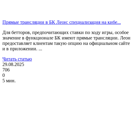
Прямые трансляции в БК Леон: специализация на кибе...
Для бетторов, предпочитающих ставки по ходу игры, особое
значение в функционале БК имеют прямые трансляции. Леон
предоставляет клиентам такую опцию на официальном сайте
и в приложении. ...
Читать статью
29.08.2025
706
0
5 мин.