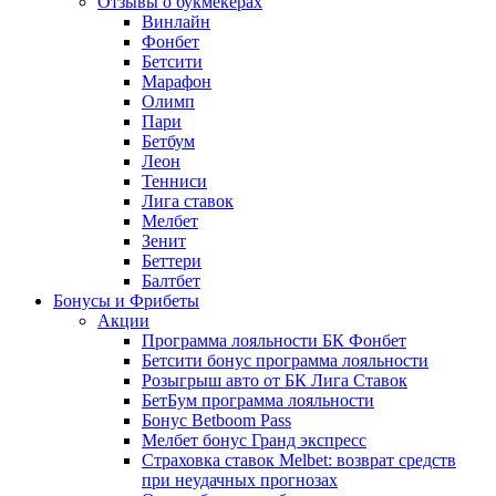
Отзывы о букмекерах
Винлайн
Фонбет
Бетсити
Марафон
Олимп
Пари
Бетбум
Леон
Тенниси
Лига ставок
Мелбет
Зенит
Беттери
Балтбет
Бонусы и Фрибеты
Акции
Программа лояльности БК Фонбет
Бетсити бонус программа лояльности
Розыгрыш авто от БК Лига Ставок
БетБум программа лояльности
Бонус Betboom Pass
Мелбет бонус Гранд экспресс
Страховка ставок Melbet: возврат средств
при неудачных прогнозах