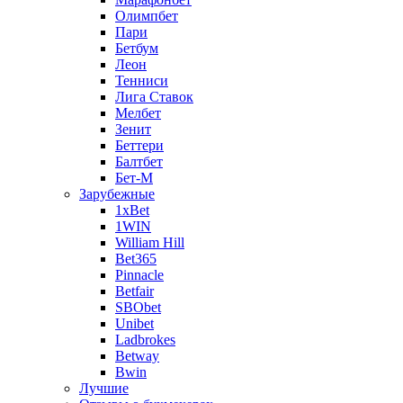
Олимпбет
Пари
Бетбум
Леон
Тенниси
Лига Ставок
Мелбет
Зенит
Беттери
Балтбет
Бет-М
Зарубежные
1xBet
1WIN
William Hill
Bet365
Pinnacle
Betfair
SBObet
Unibet
Ladbrokes
Betway
Bwin
Лучшие