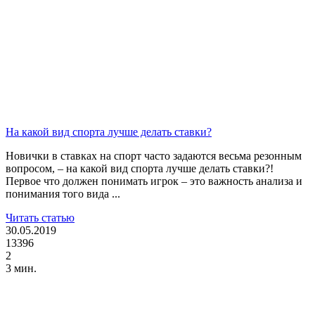
На какой вид спорта лучше делать ставки?
Новички в ставках на спорт часто задаются весьма резонным
вопросом, – на какой вид спорта лучше делать ставки?!
Первое что должен понимать игрок – это важность анализа и
понимания того вида ...
Читать статью
30.05.2019
13396
2
3 мин.