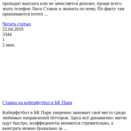
проходит выплата или не зачисляется депозит, проще всего
знать телефон Лиги Ставок и звонить по нему. По факту там
принимаются почти ...
Читать статью
22.04.2019
3344
1
2 мин.
Ставки на киберфутбол в БК Пари
Киберфутбол в БК Пари уверенно занимает своё место среди
любимых направлений бетторов. Здесь всё динамично: матчи
идут быстро, коэффициенты меняются стремительно, а
выиграть можно буквально за ...