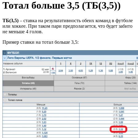
Тотал больше 3,5 (ТБ(3,5))
ТБ(3,5)
– ставка на результативность обеих команд в футболе
или хоккее. При таком пари предполагается, что будет забито
не меньше 4 голов.
Пример ставки на тотал больше 3,5: