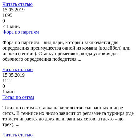
Читать статью
15.05.2019
1695
0
< 1 мин.
Фора по партиям
Фора по партиям – вид пари, который заключается для
определения преимущества одной из команд (волейбол) или
игрока (теннис). Ставку применяют, когда условия для
обычного определения победителя ...
Читать статью
15.05.2019
1112
0
1 мин.
Тотал по сетам
Тотал по сетам – ставка на количество сыгранных в игре
сетов. В теннисе их число зависит от регламента турнира (где-
то матч играется до двух выигранных сетов, а где-то – до
трех). ...
Читать статью