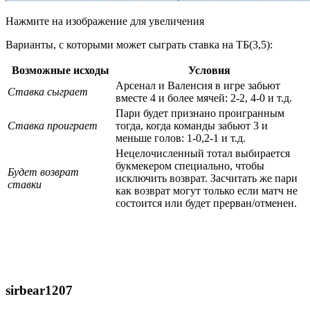
Нажмите на изображение для увеличения
Варианты, с которыми может сыграть ставка на ТБ(3,5):
Возможные исходы
Условия
Арсенал и Валенсия в игре забьют
Ставка сыграет
вместе 4 и более мячей: 2-2, 4-0 и т.д.
Пари будет признано проигранным
Ставка проиграет
тогда, когда команды забьют 3 и
меньше голов: 1-0,2-1 и т.д.
Нецелочисленный тотал выбирается
букмекером специально, чтобы
Будет возврат
исключить возврат. Засчитать же пари
ставки
как возврат могут только если матч не
состоится или будет прерван/отменен.
sirbear1207