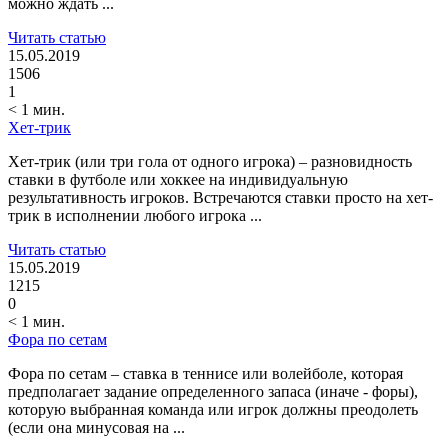
можно ждать ...
Читать статью
15.05.2019
1506
1
< 1 мин.
Хет-трик
Хет-трик (или три гола от одного игрока) – разновидность
ставки в футболе или хоккее на индивидуальную
результативность игроков. Встречаются ставки просто на хет-
трик в исполнении любого игрока ...
Читать статью
15.05.2019
1215
0
< 1 мин.
Фора по сетам
Фора по сетам – ставка в теннисе или волейболе, которая
предполагает задание определенного запаса (иначе - форы),
которую выбранная команда или игрок должны преодолеть
(если она минусовая на ...