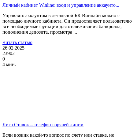
Личный кабинет Winline: вход и управление аккаунто...
Управлять аккаунтом в легальной БК Винлайн можно с
помощью личного кабинета. Он предоставляет пользователю
все необходимые функции для отслеживания банкролла,
пополнения депозита, просмотра ...
Читать статью
26.02.2025
23902
0
4 мин.
Лига Ставок – телефон горячей линии
Если возник какой-то вопрос по счету или ставке, не