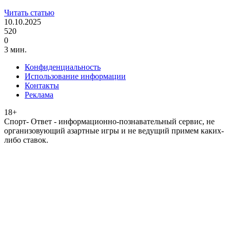
Читать статью
10.10.2025
520
0
3 мин.
Конфиденциальность
Использование информации
Контакты
Реклама
18+
Спорт- Ответ - информационно-познавательный сервис, не
организовующий азартные игры и не ведущий примем каких-
либо ставок.