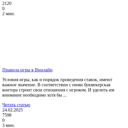
2120
0
2 мин.
Правила игры в Винлайн
Условия игры, как и порядок проведения ставок, имеют
важное значение. В соответствии с ними букмекерская
контора строит свои отношения с игроком. И уделить им
внимание необходимо хотя бы ...
Читать статью
24.02.2025
7598
0
3 мин.