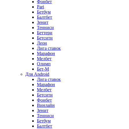
Фонбет
Pari
Бетбум
Балтбет
Зенит
Тенниси
Беттери
Бетсити
Леон
Лига ставок
Марафон
Мелбет
Олимп
Бет-М
Для Android
Лига ставок
Марафон
Мелбет
Бетсити
Фонбет
Винлайн
Зенит
Тенниси
Бетбум
Балтбет