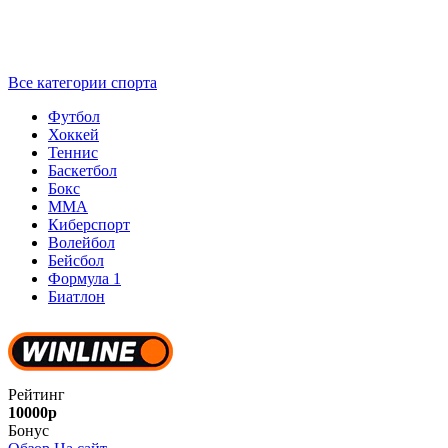
Все категории спорта
Футбол
Хоккей
Теннис
Баскетбол
Бокс
ММА
Киберспорт
Волейбол
Бейсбол
Формула 1
Биатлон
Рейтинг
10000р
Бонус