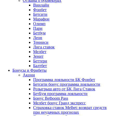
Отзывы о букмекерах
Винлайн
Фонбет
Бетсити
Марафон
Олимп
Пари
Бетбум
Леон
Тенниси
Лига ставок
Мелбет
Зенит
Беттери
Балтбет
Бонусы и Фрибеты
Акции
Программа лояльности БК Фонбет
Бетсити бонус программа лояльности
Розыгрыш авто от БК Лига Ставок
БетБум программа лояльности
Бонус Betboom Pass
Мелбет бонус Гранд экспресс
Страховка ставок Melbet: возврат средств
при неудачных прогнозах