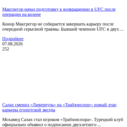
Макгрегор начал подготовку к возвращению в UFC после
операции на колене
Конор Макгрегор не собирается завершать карьеру после
очередной серьезной травмы. Бывший чемпион UFC в двух ...
Подробнее
07.08.2026
252
Салах сменил «Ливерпуль» на «Трабзонспор»: новый этап
карьеры египетской звезды
Мохамед Салах стал игроком «Трабзонспора». Турецкий клуб
официально объявил о подписании двухлетнего ...