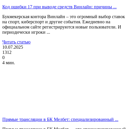
Код ошибки 17 при выводе средств Винлайн: причины ...
Букмекерская контора Винлайн – это огромный выбор ставок
на спорт, киберспорт и другие события. Ежедневно на
официальном сайте регистрируются новые пользователи. И
периодически игроки ...
Читать статью
10.07.2025
1312
0
4 мин.
Прямые трансляции в БК Мелбет: специализированный ...