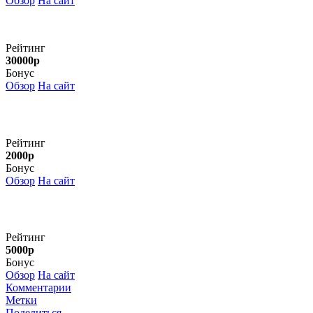
Обзор
На сайт
Рейтинг
30000р
Бонус
Обзор
На сайт
Рейтинг
2000р
Бонус
Обзор
На сайт
Рейтинг
5000р
Бонус
Обзор
На сайт
Комментарии
Метки
Поделиться