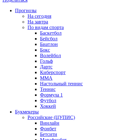
Прогнозы
На сегодня
На завтра
По видам спорта
Баскетбол
Бейсбол
Биатлон
Бокс
Волейбол
Гольф
Дартс
Киберспорт
ММА
Настольный теннис
Теннис
Формула 1
Футбол
Хоккей
Букмекеры
Российские (ЦУПИС)
Винлайн
Фонбет
Бетсити
Марафонбет