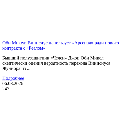
Оби Микел: Винисиус использует «Арсенал» ради нового
контракта с «Реалом»
Бывший полузащитник «Челси» Джон Оби Микел
скептически оценил вероятность перехода Винисиуса
Жуниора из ...
Подробнее
06.08.2026
247