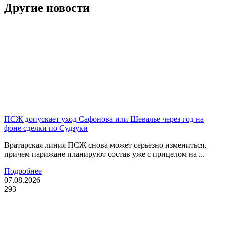
Другие новости
ПСЖ допускает уход Сафонова или Шевалье через год на
фоне сделки по Судзуки
Вратарская линия ПСЖ снова может серьезно измениться,
причем парижане планируют состав уже с прицелом на ...
Подробнее
07.08.2026
293