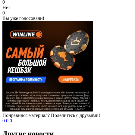
0
Нет
0
Вы уже голосовали!
Понравился материал? Поделитесь с друзьями!
0
0
0
Другие новости