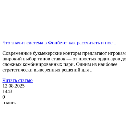
Что значит система в Фонбете: как рассчитать и пос...
Современные букмекерские конторы предлагают игрокам
широкий выбор типов ставок — от простых ординаров до
сложных комбинированных пари. Одним из наиболее
стратегически выверенных решений для ...
Читать статью
12.08.2025
1443
0
5 мин.