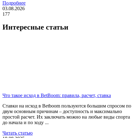
Подробнее
03.08.2026
177
Интересные статьи
Что такое исход в BetBoom: правила, расчет, ставка
Ставки на исход в Betboom пользуются большим спросом по
двум основным причинам – доступность и максимально
простой расчет. Их заключать можно на любые виды спорта
до начала и по ходу ...
Читать статью