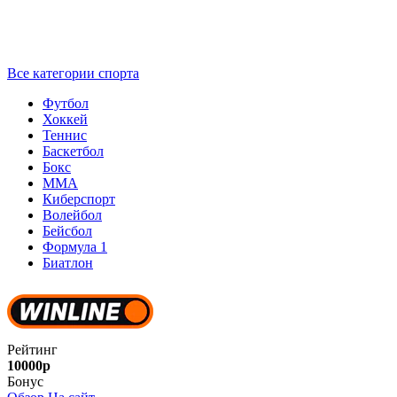
Все категории спорта
Футбол
Хоккей
Теннис
Баскетбол
Бокс
ММА
Киберспорт
Волейбол
Бейсбол
Формула 1
Биатлон
Рейтинг
10000р
Бонус