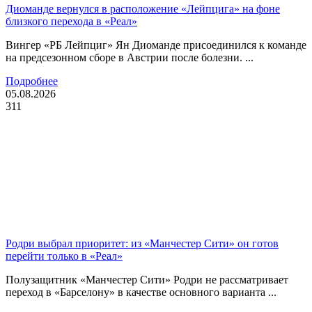
Диоманде вернулся в расположение «Лейпцига» на фоне
близкого перехода в «Реал»
Вингер «РБ Лейпциг» Ян Диоманде присоединился к команде
на предсезонном сборе в Австрии после болезни. ...
Подробнее
05.08.2026
311
Родри выбрал приоритет: из «Манчестер Сити» он готов
перейти только в «Реал»
Полузащитник «Манчестер Сити» Родри не рассматривает
переход в «Барселону» в качестве основного варианта ...