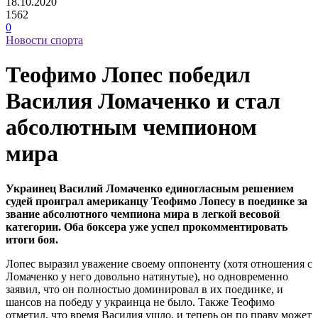
18.10.2020
1562
0
Новости спорта
Теофимо Лопес победил
Василия Ломаченко и стал
абсолютным чемпионом
мира
Украинец Василий Ломаченко единогласным решением
судей проиграл американцу Теофимо Лопесу в поединке за
звание абсолютного чемпиона мира в легкой весовой
категории. Оба боксера уже успел прокомментировать
итоги боя.
Лопес выразил уважение своему оппоненту (хотя отношения с
Ломаченко у него довольно натянутые), но одновременно
заявил, что он полностью доминировал в их поединке, и
шансов на победу у украинца не было. Также Теофимо
отметил, что время Василия ушло, и теперь он по праву может