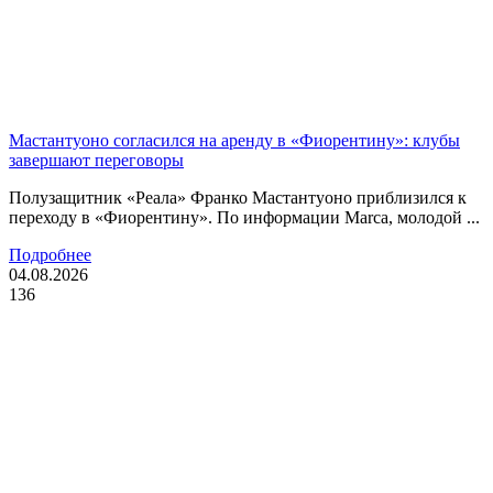
Мастантуоно согласился на аренду в «Фиорентину»: клубы
завершают переговоры
Полузащитник «Реала» Франко Мастантуоно приблизился к
переходу в «Фиорентину». По информации Marca, молодой ...
Подробнее
04.08.2026
136