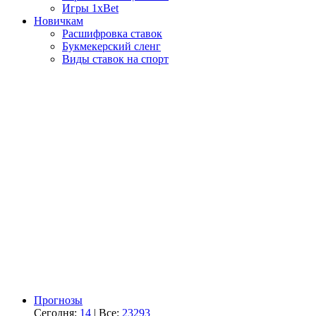
Игры 1xBet
Новичкам
Расшифровка ставок
Букмекерский сленг
Виды ставок на спорт
Прогнозы
Сегодня:
14
| Все:
23293