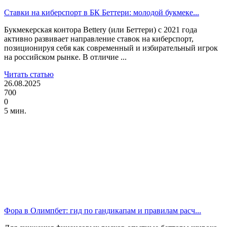
Ставки на киберспорт в БК Беттери: молодой букмеке...
Букмекерская контора Bettery (или Беттери) с 2021 года
активно развивает направление ставок на киберспорт,
позиционируя себя как современный и избирательный игрок
на российском рынке. В отличие ...
Читать статью
26.08.2025
700
0
5 мин.
Фора в Олимпбет: гид по гандикапам и правилам расч...