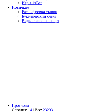
Игры 1xBet
Новичкам
Расшифровка ставок
Букмекерский сленг
Виды ставок на спорт
Прогнозы
Сегодня:
14
| Все:
23293