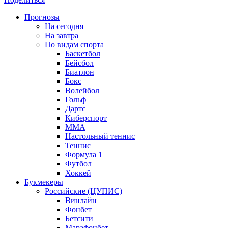
Прогнозы
На сегодня
На завтра
По видам спорта
Баскетбол
Бейсбол
Биатлон
Бокс
Волейбол
Гольф
Дартс
Киберспорт
ММА
Настольный теннис
Теннис
Формула 1
Футбол
Хоккей
Букмекеры
Российские (ЦУПИС)
Винлайн
Фонбет
Бетсити
Марафонбет