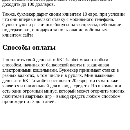
доходить до 100 долларов.
Также, букмекер дарит своим клиентам 10 евро, при условии
что они впервые делают ставку с мобильного телефона.
Существуют и различные бонусы на экспрессы, небольшие
подстраховки, и подарки за пользование мобильным
клиентом сайта.
Способы оплаты
Пополнить свой депозит в БК Titanbet можно любым
способом, начиная от банковской карты и заканчивая
электронными кошельками. Букмекер принимает ставки в
разных валютах, в том числе и в рублях. Минимальный
депозит в БК Титанбет составляет 20 евро, эта сума также
является и наименьшей для вывода средств. Но в компании
есть один огромный минус, который может огорчить многих
любителей азартных игр – вывод средств любым способом
происходит от 3 до 5 дней.