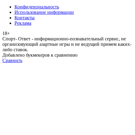
Конфиденциальность
Использование информации
Контакты
Реклама
18+
Спорт- Ответ - информационно-познавательный сервис, не
организовующий азартные игры и не ведущий примем каких-
либо ставок.
Добавлено букмекеров к сравнению
Сравнить