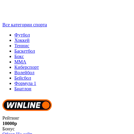
Все категории спорта
Футбол
Хоккей
Теннис
Баскетбол
Бокс
ММА
Киберспорт
Волейбол
Бейсбол
Формула 1
Биатлон
Рейтинг
10000р
Бонус