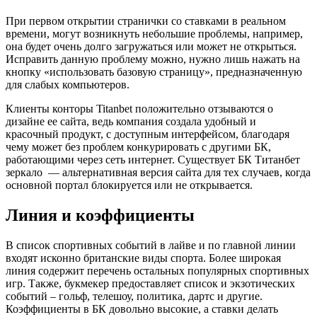
При первом открытии странички со ставками в реальном
времени, могут возникнуть небольшие проблемы, например,
она будет очень долго загружаться или может не открыться.
Исправить данную проблему можно, нужно лишь нажать на
кнопку «использовать базовую страницу», предназначенную
для слабых компьютеров.
Клиенты конторы Titanbet положительно отзываются о
дизайне ее сайта, ведь компания создала удобный и
красочный продукт, с доступным интерфейсом, благодаря
чему может без проблем конкурировать с другими БК,
работающими через сеть интернет. Существует БК Титанбет
зеркало — альтернативная версия сайта для тех случаев, когда
основной портал блокируется или не открывается.
Линия и коэффициенты
В список спортивных событий в лайве и по главной линии
входят исконно британские виды спорта. Более широкая
линия содержит перечень остальных популярных спортивных
игр. Также, букмекер предоставляет список и экзотических
событий – гольф, телешоу, политика, дартс и другие.
Коэффициенты в БК довольно высокие, а ставки делать