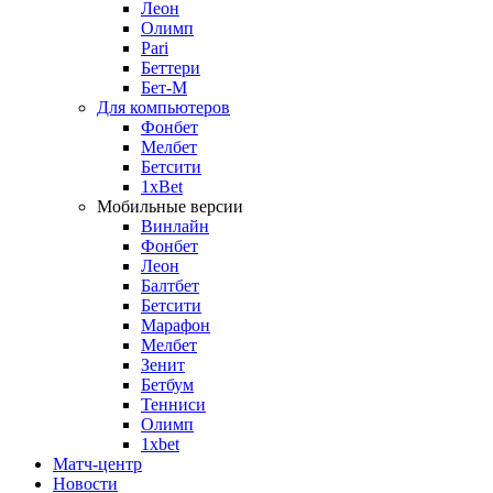
Леон
Олимп
Pari
Беттери
Бет-М
Для компьютеров
Фонбет
Мелбет
Бетсити
1xBet
Мобильные версии
Винлайн
Фонбет
Леон
Балтбет
Бетсити
Марафон
Мелбет
Зенит
Бетбум
Тенниси
Олимп
1xbet
Матч-центр
Новости