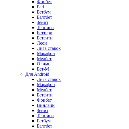
Фонбет
Pari
Бетбум
Балтбет
Зенит
Тенниси
Беттери
Бетсити
Леон
Лига ставок
Марафон
Мелбет
Олимп
Бет-М
Для Android
Лига ставок
Марафон
Мелбет
Бетсити
Фонбет
Винлайн
Зенит
Тенниси
Бетбум
Балтбет