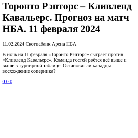
Торонто Рэпторс – Кливленд
Кавальерс. Прогноз на матч
НБА. 11 февраля 2024
11.02.2024
Скотиабанк Арена
НБА
В ночь на 11 февраля «Торонто Рэпторс» сыграет против
«Кливленд Кавальерс». Команда гостей рвётся всё выше и
выше в турнирной таблице. Остановят ли канадцы
восхождение соперника?
0
0
0