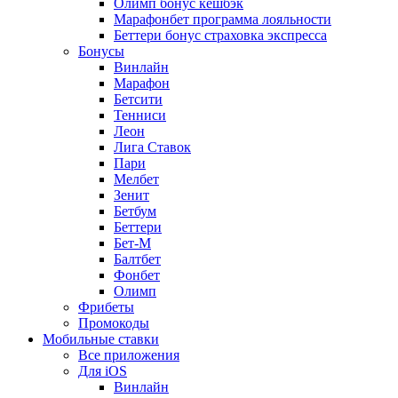
Олимп бонус кешбэк
Марафонбет программа лояльности
Беттери бонус страховка экспресса
Бонусы
Винлайн
Марафон
Бетсити
Тенниси
Леон
Лига Ставок
Пари
Мелбет
Зенит
Бетбум
Беттери
Бет-М
Балтбет
Фонбет
Олимп
Фрибеты
Промокоды
Мобильные ставки
Все приложения
Для iOS
Винлайн