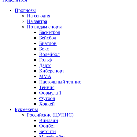
Прогнозы
На сегодня
На завтра
По видам спорта
Баскетбол
Бейсбол
Биатлон
Бокс
Волейбол
Гольф
Дартс
Киберспорт
ММА
Настольный теннис
Теннис
Формула 1
Футбол
Хоккей
Букмекеры
Российские (ЦУПИС)
Винлайн
Фонбет
Бетсити
Марафонбет