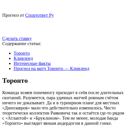
Прогноз от
Спортответ Ру
Сделать ставку
Содержание статьи:
Торонто
Кливленд
Интересные факты
Прогноз на матч Торонто — Кливленд
Торонто
Команда хозяев понемногу приходит в себя после длительных
скитаний. Разумеется, пара удачных матчей ровным счётом
ничего не доказывает. Да и в турнирном плане для местных
«Динозавров» мало что действительно изменилось. Чисто
теоретически коллектив Раяковича так и остаётся где-то рядом
с «Атлантой» и «Бруклином». Тем не менее, молодая банда
«Торонто» выглядит явным андердогом в данной гонке.