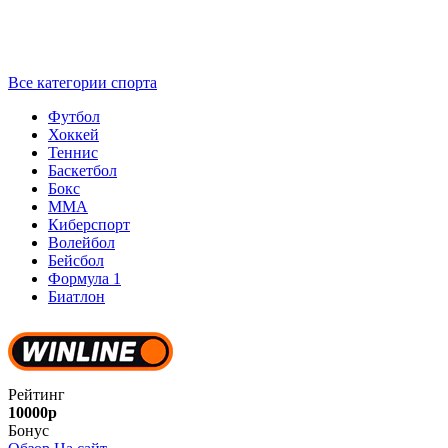
Все категории спорта
Футбол
Хоккей
Теннис
Баскетбол
Бокс
ММА
Киберспорт
Волейбол
Бейсбол
Формула 1
Биатлон
Рейтинг
10000р
Бонус