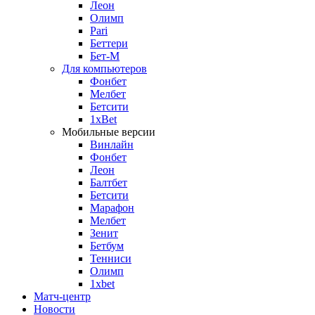
Леон
Олимп
Pari
Беттери
Бет-М
Для компьютеров
Фонбет
Мелбет
Бетсити
1xBet
Мобильные версии
Винлайн
Фонбет
Леон
Балтбет
Бетсити
Марафон
Мелбет
Зенит
Бетбум
Тенниси
Олимп
1xbet
Матч-центр
Новости