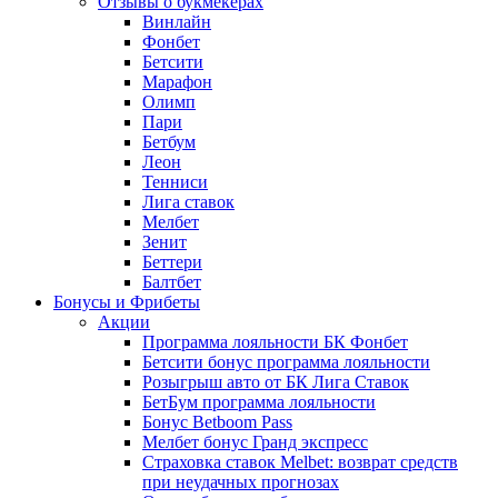
Отзывы о букмекерах
Винлайн
Фонбет
Бетсити
Марафон
Олимп
Пари
Бетбум
Леон
Тенниси
Лига ставок
Мелбет
Зенит
Беттери
Балтбет
Бонусы и Фрибеты
Акции
Программа лояльности БК Фонбет
Бетсити бонус программа лояльности
Розыгрыш авто от БК Лига Ставок
БетБум программа лояльности
Бонус Betboom Pass
Мелбет бонус Гранд экспресс
Страховка ставок Melbet: возврат средств
при неудачных прогнозах