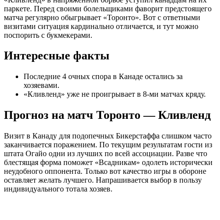
паркете. Перед своими болельщиками фаворит предстоящего
матча регулярно обыгрывает «Торонто». Вот с ответными
визитами ситуация кардинально отличается, и тут можно
поспорить с букмекерами.
Интересные факты
Последние 4 очных спора в Канаде остались за
хозяевами.
«Кливленд» уже не проигрывает в 8-ми матчах кряду.
Прогноз на матч Торонто — Кливленд
Визит в Канаду для подопечных Бикерстаффа слишком часто
заканчивается поражением. По текущим результатам гости из
штата Огайо одни из лучших по всей ассоциации. Разве что
блестящая форма поможет «Всадникам» одолеть исторически
неудобного оппонента. Только вот качество игры в обороне
оставляет желать лучшего. Напрашивается выбор в пользу
индивидуального тотала хозяев.