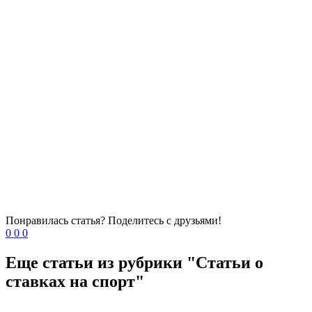
Понравилась статья? Поделитесь с друзьями!
0
0
0
Еще статьи из рубрики "Статьи о
ставках на спорт"