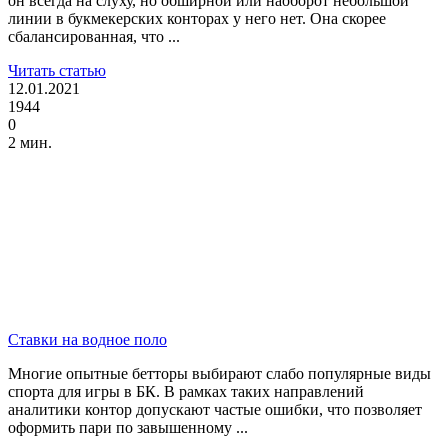
он всегда на слуху, но обширной или наоборот небольшой
линии в букмекерских конторах у него нет. Она скорее
сбалансированная, что ...
Читать статью
12.01.2021
1944
0
2 мин.
Ставки на водное поло
Многие опытные бетторы выбирают слабо популярные виды
спорта для игры в БК. В рамках таких направлений
аналитики контор допускают частые ошибки, что позволяет
оформить пари по завышенному ...