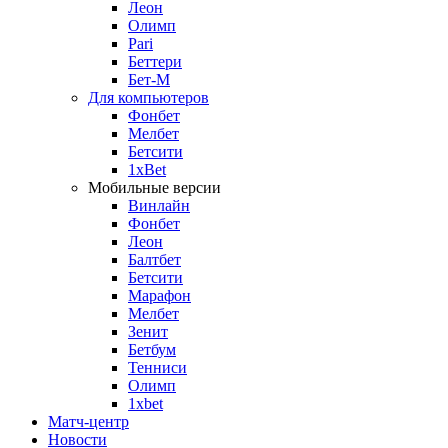
Леон
Олимп
Pari
Беттери
Бет-М
Для компьютеров
Фонбет
Мелбет
Бетсити
1xBet
Мобильные версии
Винлайн
Фонбет
Леон
Балтбет
Бетсити
Марафон
Мелбет
Зенит
Бетбум
Тенниси
Олимп
1xbet
Матч-центр
Новости