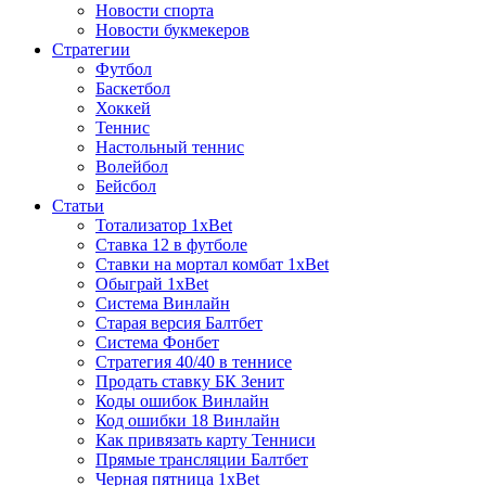
Новости спорта
Новости букмекеров
Стратегии
Футбол
Баскетбол
Хоккей
Теннис
Настольный теннис
Волейбол
Бейсбол
Статьи
Тотализатор 1хBet
Ставка 12 в футболе
Ставки на мортал комбат 1хBet
Обыграй 1хBet
Система Винлайн
Старая версия Балтбет
Система Фонбет
Стратегия 40/40 в теннисе
Продать ставку БК Зенит
Коды ошибок Винлайн
Код ошибки 18 Винлайн
Как привязать карту Тенниси
Прямые трансляции Балтбет
Черная пятница 1xBet