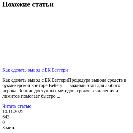
Похожие статьи
Как сделать вывод с БК Беттери
Как сделать вывод с БК БеттериПроцедура вывода средств в
букмекерской конторе Bettery — важный этап для любого
игрока. Знание доступных методов, сроков зачисления и
лимитов помогает быстро ...
Читать статью
10.11.2025
643
0
3 мин.