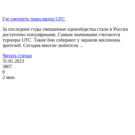
Где смотреть трансляции UFC
За последние годы смешанные единоборства стали в России
достаточно популярными. Самым значимыми считаются
турниры UFC. Такие бои собирают у экранов миллионы
зрителей. Сегодня многие любители ...
Читать статью
31.01.2023
3807
0
2 мин.