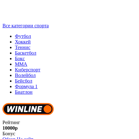
Все категории спорта
Футбол
Хоккей
Теннис
Баскетбол
Бокс
ММА
Киберспорт
Волейбол
Бейсбол
Формула 1
Биатлон
Рейтинг
10000р
Бонус