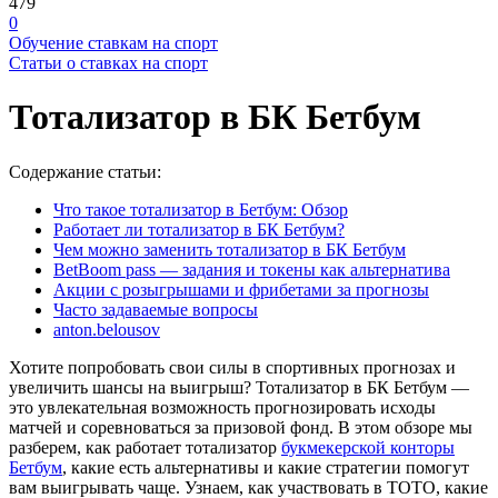
479
0
Обучение ставкам на спорт
Статьи о ставках на спорт
Тотализатор в БК Бетбум
Содержание статьи:
Что такое тотализатор в Бетбум: Обзор
Работает ли тотализатор в БК Бетбум?
Чем можно заменить тотализатор в БК Бетбум
BetBoom pass — задания и токены как альтернатива
Акции с розыгрышами и фрибетами за прогнозы
Часто задаваемые вопросы
anton.belousov
Хотите попробовать свои силы в спортивных прогнозах и
увеличить шансы на выигрыш? Тотализатор в БК Бетбум —
это увлекательная возможность прогнозировать исходы
матчей и соревноваться за призовой фонд. В этом обзоре мы
разберем, как работает тотализатор
букмекерской конторы
Бетбум
, какие есть альтернативы и какие стратегии помогут
вам выигрывать чаще. Узнаем, как участвовать в ТОТО, какие