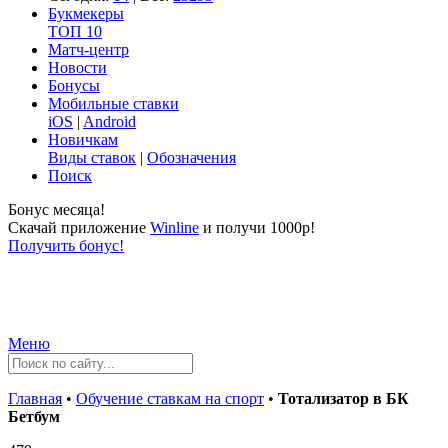
Букмекеры
ТОП 10
Матч-центр
Новости
Бонусы
Мобильные ставки
iOS
|
Android
Новичкам
Виды ставок
|
Обозначения
Поиск
Бонус месяца!
Скачай приложение
Winline
и получи 1000р!
Получить бонус!
Меню
Главная
•
Обучение ставкам на спорт
•
Тотализатор в БК
Бетбум