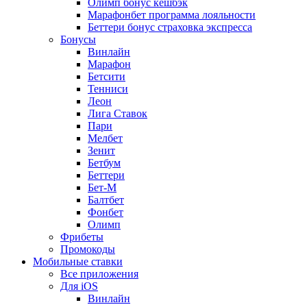
Олимп бонус кешбэк
Марафонбет программа лояльности
Беттери бонус страховка экспресса
Бонусы
Винлайн
Марафон
Бетсити
Тенниси
Леон
Лига Ставок
Пари
Мелбет
Зенит
Бетбум
Беттери
Бет-М
Балтбет
Фонбет
Олимп
Фрибеты
Промокоды
Мобильные ставки
Все приложения
Для iOS
Винлайн