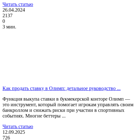
Читать статью
26.04.2024
2137
0
3 мин.
Как продать ставку в Олимп: детальное руководство ...
Функция выкупа ставки в букмекерской конторе Олимп —
это инструмент, который помогает игрокам управлять своим
банкроллом и снижать риски при участии в спортивных
событиях. Многие беттеры ...
Читать статью
12.09.2025
726