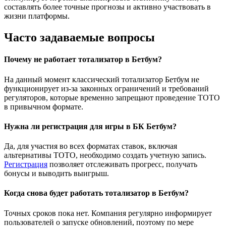
составлять более точные прогнозы и активно участвовать в
жизни платформы.
Часто задаваемые вопросы
Почему не работает тотализатор в Бетбум?
На данный момент классический тотализатор Бетбум не
функционирует из-за законных ограничений и требований
регуляторов, которые временно запрещают проведение ТОТО
в привычном формате.
Нужна ли регистрация для игры в БК Бетбум?
Да, для участия во всех форматах ставок, включая
альтернативы ТОТО, необходимо создать учетную запись.
Регистрация
позволяет отслеживать прогресс, получать
бонусы и выводить выигрыш.
Когда снова будет работать тотализатор в Бетбум?
Точных сроков пока нет. Компания регулярно информирует
пользователей о запуске обновлений, поэтому по мере