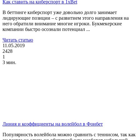
Как ставить на киберспорт в 1xBet
В беттинге киберспорт уже довольно долго занимает
лидирующие позиции – с развитием этого направления на
него обратили внимание многие игроки. Букмекерские
компании быстро осознали потенциал ...
Читать статью
11.05.2019
2428
1
3 мин.
Линия и коэффициенты на волейбол в Фонбет
Популярность волейбола можно сравнить с теннисом, так как