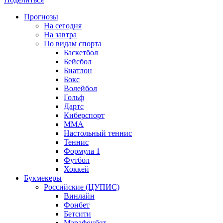
Прогнозы
На сегодня
На завтра
По видам спорта
Баскетбол
Бейсбол
Биатлон
Бокс
Волейбол
Гольф
Дартс
Киберспорт
ММА
Настольный теннис
Теннис
Формула 1
Футбол
Хоккей
Букмекеры
Российские (ЦУПИС)
Винлайн
Фонбет
Бетсити
Марафонбет