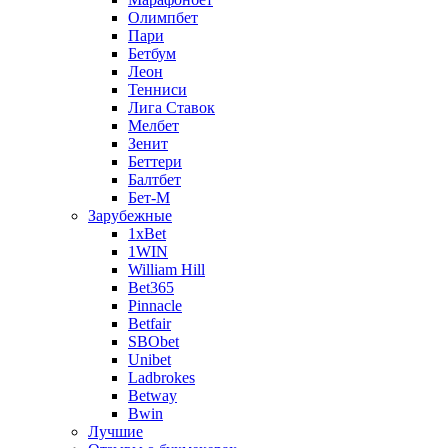
Олимпбет
Пари
Бетбум
Леон
Тенниси
Лига Ставок
Мелбет
Зенит
Беттери
Балтбет
Бет-М
Зарубежные
1xBet
1WIN
William Hill
Bet365
Pinnacle
Betfair
SBObet
Unibet
Ladbrokes
Betway
Bwin
Лучшие