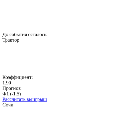
До события осталось:
Трактор
Коэффициент:
1.90
Прогноз:
Ф1 (-1.5)
Рассчитать выигрыш
Сочи