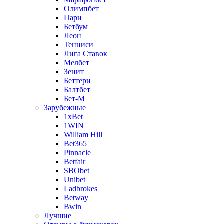
Олимпбет
Пари
Бетбум
Леон
Тенниси
Лига Ставок
Мелбет
Зенит
Беттери
Балтбет
Бет-М
Зарубежные
1xBet
1WIN
William Hill
Bet365
Pinnacle
Betfair
SBObet
Unibet
Ladbrokes
Betway
Bwin
Лучшие