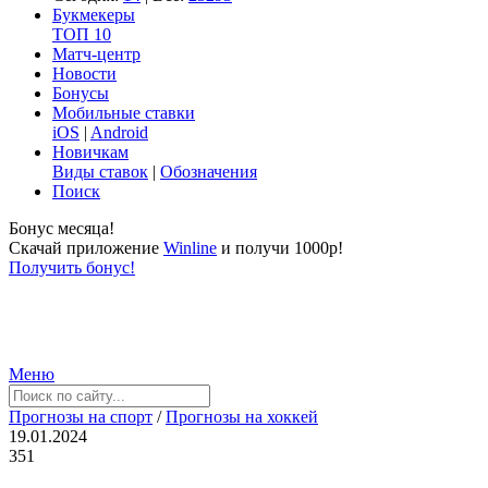
Букмекеры
ТОП 10
Матч-центр
Новости
Бонусы
Мобильные ставки
iOS
|
Android
Новичкам
Виды ставок
|
Обозначения
Поиск
Бонус месяца!
Скачай приложение
Winline
и получи 1000р!
Получить бонус!
Меню
Прогнозы на спорт
/
Прогнозы на хоккей
19.01.2024
351