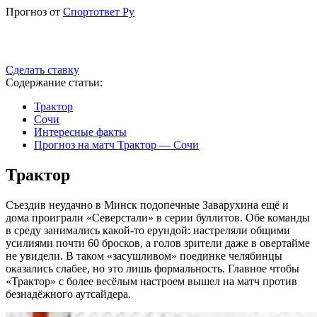
Прогноз от
Спортответ Ру
Сделать ставку
Содержание статьи:
Трактор
Сочи
Интересные факты
Прогноз на матч Трактор — Сочи
Трактор
Съездив неудачно в Минск подопечные Заварухина ещё и
дома проиграли «Северстали» в серии буллитов. Обе команды
в среду занимались какой-то ерундой: настреляли общими
усилиями почти 60 бросков, а голов зрители даже в овертайме
не увидели. В таком «засушливом» поединке челябинцы
оказались слабее, но это лишь формальность. Главное чтобы
«Трактор» с более весёлым настроем вышел на матч против
безнадёжного аутсайдера.