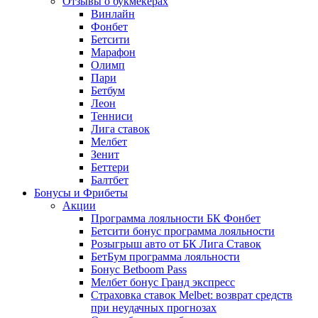
Отзывы о букмекерах
Винлайн
Фонбет
Бетсити
Марафон
Олимп
Пари
Бетбум
Леон
Тенниси
Лига ставок
Мелбет
Зенит
Беттери
Балтбет
Бонусы и Фрибеты
Акции
Программа лояльности БК Фонбет
Бетсити бонус программа лояльности
Розыгрыш авто от БК Лига Ставок
БетБум программа лояльности
Бонус Betboom Pass
Мелбет бонус Гранд экспресс
Страховка ставок Melbet: возврат средств
при неудачных прогнозах